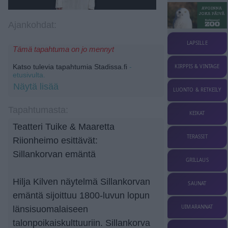
Ajankohdat:
LAPSILLE
Tämä tapahtuma on jo mennyt
Katso tulevia tapahtumia Stadissa.fi
-
KIRPPIS & VINTAGE
etusivulta.
Näytä lisää
LUONTO & RETKEILY
Tapahtumasta:
KEIKAT
Teatteri Tuike & Maaretta
TERASSIT
Riionheimo esittävät:
Sillankorvan emäntä
GRILLAUS
Hilja Kilven näytelmä Sillankorvan
SAUNAT
emäntä sijoittuu 1800-luvun lopun
UIMARANNAT
länsisuomalaiseen
talonpoikaiskulttuuriin. Sillankorva