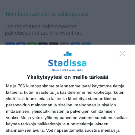
Tilaa tapahtumavinkit sähköpostiisi
Jaa tapahtuma valitsemassasi
palvelussa / share this event on:
Share
Facebook
WhatsApp
Tumblr
X
Copy
Messenger
Telegram
Link
LinkedIn
Google
(Translate page)
Translate
Yksityisyytesi on meille tärkeää
Katso myös nämä 🔥
Me ja 766 kumppanimme tallennamme ja/tai käytämme tietoja
laitteella, kuten evästeitä, ja käsittelemme henkilötietoja, kuten
yksilöllisiä tunnisteita ja laitteella lähetettyä standarditietoa
Muistopäivä - Ihmisiä
personoidun mainonnan ja sisällön, mainonnan ja sisällön
historian hirmumyrskyssä
mittaamisen, yleisötutkimusten ja palvelujen kehittämisen
ma 10.8.2026 klo 18:30
vuoksi.
Me ja yhteistyökumppanimme voimme suostumuksellasi
käyttää tarkkoja paikkatietoja ja tunnistetietoja laitteen
Maukka, Väykkä ja suuri
skannauksen avulla. Voit napsauttamalla suostua meidän ja
seikkailu