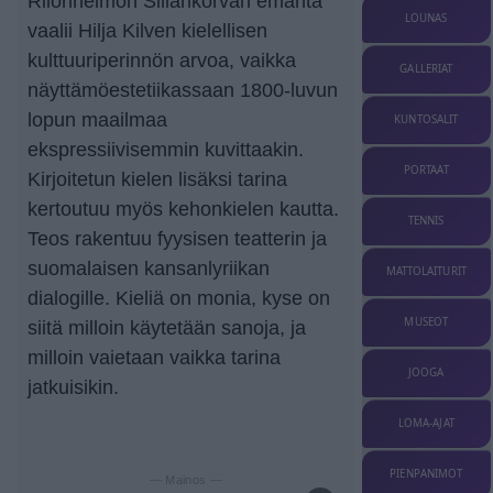
Riionheimon Sillankorvan emäntä
LOUNAS
vaalii Hilja Kilven kielellisen
kulttuuriperinnön arvoa, vaikka
GALLERIAT
näyttämöestetiikassaan 1800-luvun
lopun maailmaa
KUNTOSALIT
ekspressiivisemmin kuvittaakin.
PORTAAT
Kirjoitetun kielen lisäksi tarina
kertoutuu myös kehonkielen kautta.
TENNIS
Teos rakentuu fyysisen teatterin ja
suomalaisen kansanlyriikan
MATTOLAITURIT
dialogille. Kieliä on monia, kyse on
MUSEOT
siitä milloin käytetään sanoja, ja
milloin vaietaan vaikka tarina
JOOGA
jatkuisikin.
LOMA-AJAT
PIENPANIMOT
— Mainos —