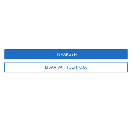
kiertueelleen
Lue lisää
Yleisölle avattu 112-
vuotiaan laivan sauna
antaa pehmeät löylyt
Lue lisää
HYVÄKSYN
LISÄÄ VAIHTOEHTOJA
Tämän leipomo-
kahvilan
karjalanpiirakoilla on
EU-sertifikaatti
Lue lisää
Konepajan näyttämö toi
kiinnostavia toimijoita