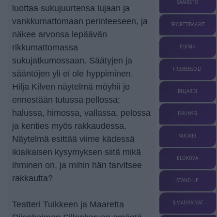
SAARISTO
luottaa sukujuurtensa lujaan ja
vankkumattomaan perinteeseen, ja
SPORTTIBAARIT
näkee arvonsa lepäävän
rikkumattomassa
PIKNIK
sukujatkumossaan. Säätyjen ja
FRISBEEGOLF
sääntöjen yli ei ole hyppiminen.
Hilja Kilven näytelmä möyhii jo
BILJARDI
ennestään tutussa pellossa;
halussa, himossa, vallassa, pelossa
BRUNSSI
ja kenties myös rakkaudessa.
NUORET
Näytelmä esittää viime kädessä
ikiaikaisen kysymyksen siitä mikä
ELOKUVA
ihminen on, ja mihin hän tarvitsee
rakkautta?
STAND-UP
ILMAISPÄIVÄT
Teatteri Tuikkeen ja Maaretta