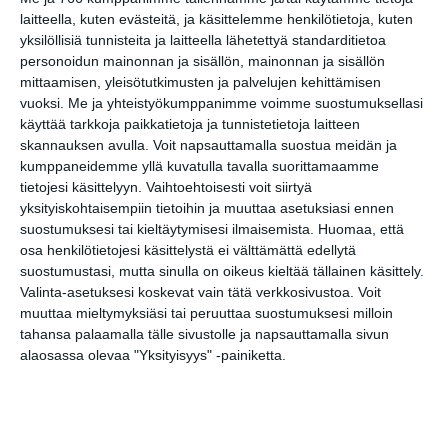
Ruubert 180 Bulls Eye Hour
laitteella, kuten evästeitä, ja käsittelemme henkilötietoja, kuten
ti 18.8.2026 klo 18:00
yksilöllisiä tunnisteita ja laitteella lähetettyä standarditietoa
personoidun mainonnan ja sisällön, mainonnan ja sisällön
mittaamisen, yleisötutkimusten ja palvelujen kehittämisen
vuoksi.
Me ja yhteistyökumppanimme voimme suostumuksellasi
käyttää tarkkoja paikkatietoja ja tunnistetietoja laitteen
skannauksen avulla. Voit napsauttamalla suostua meidän ja
kumppaneidemme yllä kuvatulla tavalla suorittamaamme
tietojesi käsittelyyn. Vaihtoehtoisesti voit siirtyä
yksityiskohtaisempiin tietoihin ja muuttaa asetuksiasi ennen
Elokuussa nautitaan
suostumuksesi tai kieltäytymisesi ilmaisemista.
Huomaa, että
tunnelmallisista
osa henkilötietojesi käsittelystä ei välttämättä edellytä
elokuvista ulkona
suostumustasi, mutta sinulla on oikeus kieltää tällainen käsittely.
Lue lisää
Valinta-asetuksesi koskevat vain tätä verkkosivustoa. Voit
muuttaa mieltymyksiäsi tai peruuttaa suostumuksesi milloin
tahansa palaamalla tälle sivustolle ja napsauttamalla sivun
alaosassa olevaa "Yksityisyys" -painiketta.
Bassot jyrisevät Koffin
puistossa Taiteiden
yönä
Lue lisää