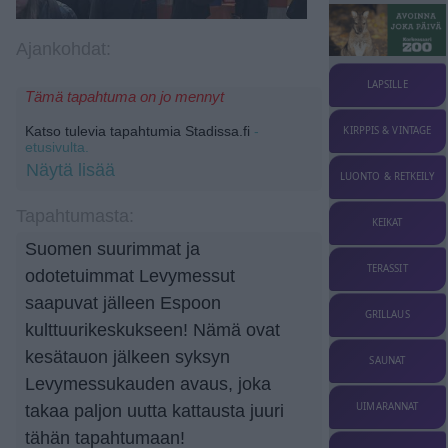
Ajankohdat:
LAPSILLE
Tämä tapahtuma on jo mennyt
Katso tulevia tapahtumia Stadissa.fi
-
KIRPPIS & VINTAGE
etusivulta.
Näytä lisää
LUONTO & RETKEILY
Tapahtumasta:
KEIKAT
Suomen suurimmat ja
TERASSIT
odotetuimmat Levymessut
saapuvat jälleen Espoon
GRILLAUS
kulttuurikeskukseen! Nämä ovat
kesätauon jälkeen syksyn
SAUNAT
Levymessukauden avaus, joka
UIMARANNAT
takaa paljon uutta kattausta juuri
tähän tapahtumaan!