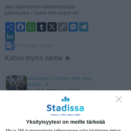
Jaa tapahtuma valitsemassasi
palvelussa / share this event on:
Share
Facebook
WhatsApp
Tumblr
X
Copy
Messenger
Telegram
Link
LinkedIn
Google
(Translate page)
Translate
Katso myös nämä 🔥
Vallisaaren Dinner with new
friends 🥂
ke 12.8.2026 klo 18:00
Uiva venenäyttely -
Flytande båtutställning
pe 14.8.2026 klo 11:00
Yksityisyytesi on meille tärkeää
Me ja 766 kumppanimme tallennamme ja/tai käytämme tietoja