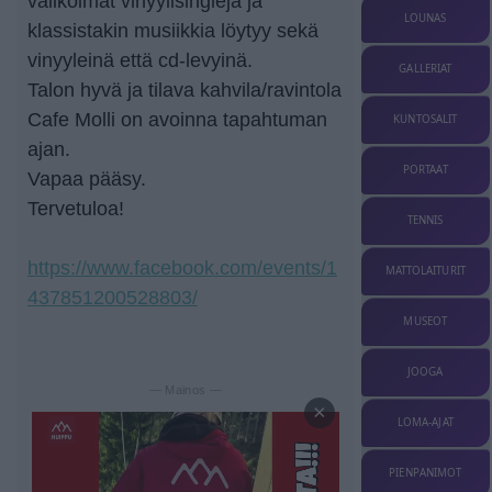
valikoimat vinyylisinglejä ja
LOUNAS
klassistakin musiikkia löytyy sekä
vinyyleinä että cd-levyinä.
GALLERIAT
Talon hyvä ja tilava kahvila/ravintola
Cafe Molli on avoinna tapahtuman
KUNTOSALIT
ajan.
PORTAAT
Vapaa pääsy.
Tervetuloa!
TENNIS
https://www.facebook.com/events/1
MATTOLAITURIT
437851200528803/
MUSEOT
JOOGA
— Mainos —
×
LOMA-AJAT
PIENPANIMOT