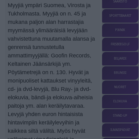
SAARISTO
Myyjiä ympäri Suomea, Virosta ja
Tukholmasta. Myyjiä on n. 45 ja
SPORTTIBAARIT
mukana paljon alan harrastajia
myymässä ylimääräisiä levyjään
PIKNIK
vahvistettuna muutamalla alansa ja
FRISBEEGOLF
genrensä tunnustetulla
ammattimyyjällä: Goofin Records,
BILJARDI
Keltainen Jäänsärkijä ym.
Pöytämetrejä on n. 130. Hyvät ja
BRUNSSI
monipuoliset kattaukset vinyyleitä,
NUORET
cd- ja dvd-levyjä, Blu Ray- ja dvd-
elokuvia, bändi-ja elokuva-aiheisia
ELOKUVA
paitoja ym. alan keräilytavaraa.
Levyjä yhden euron hintaisista
STAND-UP
hintavimpiin keräilylevyihin ja
ILMAISPÄIVÄT
kaikkea siltä väliltä. Myös hyvät