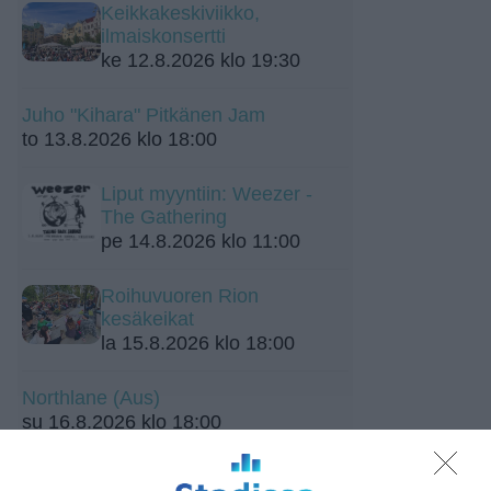
Keikkakeskiviikko,
ilmaiskonsertti
ke 12.8.2026 klo 19:30
Juho "Kihara" Pitkänen Jam
to 13.8.2026 klo 18:00
Liput myyntiin: Weezer -
The Gathering
pe 14.8.2026 klo 11:00
Roihuvuoren Rion
kesäkeikat
la 15.8.2026 klo 18:00
Northlane (Aus)
su 16.8.2026 klo 18:00
Hilland Mondays