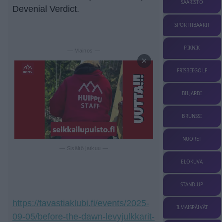
SAARISTO
Devenial Verdict.
SPORTTIBAARIT
PIKNIK
— Mainos —
×
FRISBEEGOLF
BILJARDI
BRUNSSI
NUORET
— Sisältö jatkuu —
ELOKUVA
STAND-UP
https://tavastiaklubi.fi/events/2025-
ILMAISPÄIVÄT
09-05/before-the-dawn-levyjulkkarit-