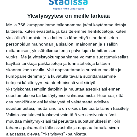
ma 17.8.2026 klo 19:00
Yksityisyytesi on meille tärkeää
Me ja 766 kumppanimme tallennamme ja/tai käytämme tietoja
laitteella, kuten evästeitä, ja käsittelemme henkilötietoja, kuten
yksilöllisiä tunnisteita ja laitteella lähetettyä standarditietoa
personoidun mainonnan ja sisällön, mainonnan ja sisällön
mittaamisen, yleisötutkimusten ja palvelujen kehittämisen
vuoksi.
Me ja yhteistyökumppanimme voimme suostumuksellasi
käyttää tarkkoja paikkatietoja ja tunnistetietoja laitteen
Kissojen Yöt tarjoavat
skannauksen avulla. Voit napsauttamalla suostua meidän ja
tunnelmaa syyskuun
iltoihin
kumppaneidemme yllä kuvatulla tavalla suorittamaamme
Lue lisää
tietojesi käsittelyyn. Vaihtoehtoisesti voit siirtyä
yksityiskohtaisempiin tietoihin ja muuttaa asetuksiasi ennen
suostumuksesi tai kieltäytymisesi ilmaisemista.
Huomaa, että
osa henkilötietojesi käsittelystä ei välttämättä edellytä
suostumustasi, mutta sinulla on oikeus kieltää tällainen käsittely.
Uusi stand-up -klubi
Valinta-asetuksesi koskevat vain tätä verkkosivustoa. Voit
kutittelee nauruhermoja
keskiviikkoisin
muuttaa mieltymyksiäsi tai peruuttaa suostumuksesi milloin
Lue lisää
tahansa palaamalla tälle sivustolle ja napsauttamalla sivun
alaosassa olevaa "Yksityisyys" -painiketta.