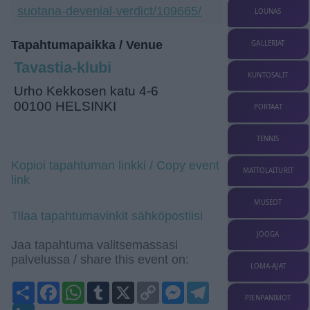
suotana-devenial-verdict/109665/
LOUNAS
Tapahtumapaikka / Venue
GALLERIAT
Tavastia-klubi
KUNTOSALIT
Urho Kekkosen katu 4-6
00100 HELSINKI
PORTAAT
TENNIS
Kopioi tapahtuman linkki / Copy event
MATTOLAITURIT
link
MUSEOT
Tilaa tapahtumavinkit sähköpostiisi
JOOGA
Jaa tapahtuma valitsemassasi
palvelussa / share this event on:
LOMA-AJAT
Share
Facebook
WhatsApp
Tumblr
X
Copy
Messenger
Telegram
Link
PIENPANIMOT
LinkedIn