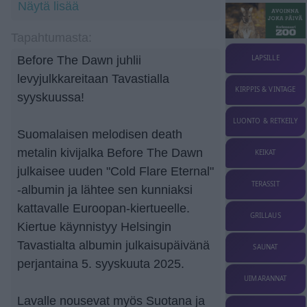
Näytä lisää
Tapahtumasta:
LAPSILLE
Before The Dawn juhlii
levyjulkkareitaan Tavastialla
KIRPPIS & VINTAGE
syyskuussa!
LUONTO & RETKEILY
Suomalaisen melodisen death
metalin kivijalka Before The Dawn
KEIKAT
julkaisee uuden "Cold Flare Eternal"
TERASSIT
-albumin ja lähtee sen kunniaksi
kattavalle Euroopan-kiertueelle.
GRILLAUS
Kiertue käynnistyy Helsingin
Tavastialta albumin julkaisupäivänä
SAUNAT
perjantaina 5. syyskuuta 2025.
UIMARANNAT
Lavalle nousevat myös Suotana ja