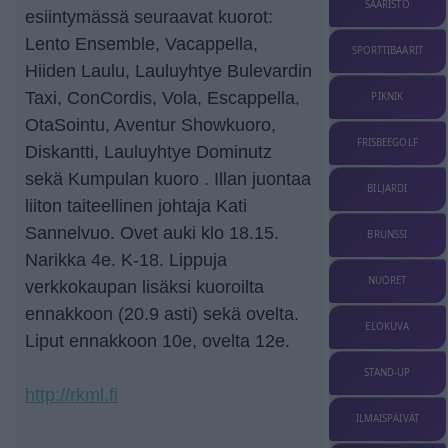
SAARISTO
esiintymässä seuraavat kuorot:
Lento Ensemble, Vacappella,
SPORTTIBAARIT
Hiiden Laulu, Lauluyhtye Bulevardin
Taxi, ConCordis, Vola, Escappella,
PIKNIK
OtaSointu, Aventur Showkuoro,
FRISBEEGOLF
Diskantti, Lauluyhtye Dominutz
sekä Kumpulan kuoro . Illan juontaa
BILJARDI
liiton taiteellinen johtaja Kati
Sannelvuo. Ovet auki klo 18.15.
BRUNSSI
Narikka 4e. K-18. Lippuja
NUORET
verkkokaupan lisäksi kuoroilta
ennakkoon (20.9 asti) sekä ovelta.
ELOKUVA
Liput ennakkoon 10e, ovelta 12e.
STAND-UP
http://rkml.fi
ILMAISPÄIVÄT