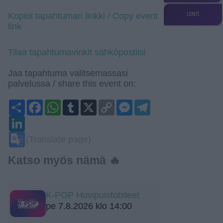
UINTI
Kopioi tapahtuman linkki / Copy event
link
Tilaa tapahtumavinkit sähköpostiisi
Jaa tapahtuma valitsemassasi
palvelussa / share this event on:
Share
Facebook
WhatsApp
Tumblr
X
Copy
Messenger
Telegram
Link
LinkedIn
Google
(Translate page)
Translate
Katso myös nämä 🔥
K-POP Huvipuistobileet
pe 7.8.2026 klo 14:00