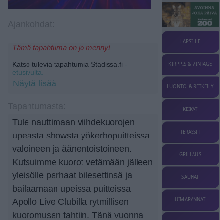
Ajankohdat:
LAPSILLE
Tämä tapahtuma on jo mennyt
Katso tulevia tapahtumia Stadissa.fi
-
KIRPPIS & VINTAGE
etusivulta.
Näytä lisää
LUONTO & RETKEILY
Tapahtumasta:
KEIKAT
Tule nauttimaan viihdekuorojen
TERASSIT
upeasta showsta yökerhopuitteissa
valoineen ja äänentoistoineen.
GRILLAUS
Kutsuimme kuorot vetämään jälleen
yleisölle parhaat bilesettinsä ja
SAUNAT
bailaamaan upeissa puitteissa
UIMARANNAT
Apollo Live Clubilla rytmillisen
kuoromusan tahtiin. Tänä vuonna