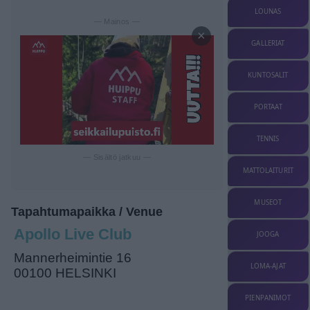
LOUNAS
— Mainos —
×
GALLERIAT
KUNTOSALIT
PORTAAT
TENNIS
— Sisältö jatkuu —
MATTOLAITURIT
MUSEOT
Tapahtumapaikka / Venue
Apollo Live Club
JOOGA
Mannerheimintie 16
LOMA-AJAT
00100 HELSINKI
PIENPANIMOT