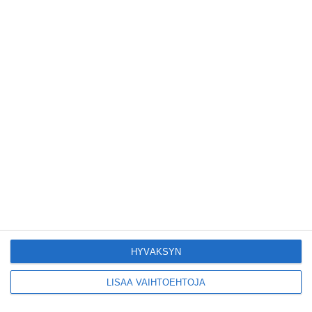
Pitbull sai lisäkonsertin
Helsinkiin I'm Back -
kiertueelleen
Lue lisää
Yleisölle avattu 112-
vuotiaan laivan sauna
antaa pehmeät löylyt
Lue lisää
Tämän leipomo-
kahvilan
karjalanpiirakoilla on
EU-sertifikaatti
Lue lisää
HYVÄKSYN
LISÄÄ VAIHTOEHTOJA
Konepajan näyttämö toi