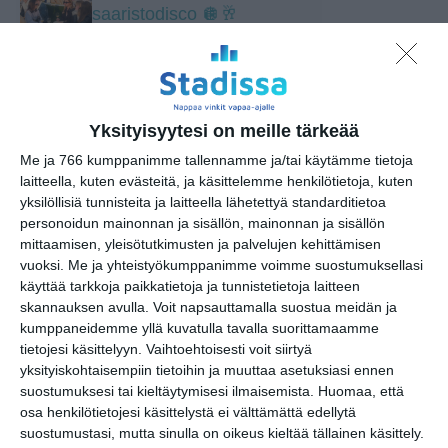
saaristodisco 🪩🥂
pe 14.8.2026 klo 19:30
Flow Festival 2026
la 15.8.2026 klo 14:00
Yksityisyytesi on meille tärkeää
Me ja 766 kumppanimme tallennamme ja/tai käytämme tietoja
Héctor Lepe Quartet
laitteella, kuten evästeitä, ja käsittelemme henkilötietoja, kuten
la 15.8.2026 klo 18:00
yksilöllisiä tunnisteita ja laitteella lähetettyä standarditietoa
personoidun mainonnan ja sisällön, mainonnan ja sisällön
Biergarten Live: Afrojazz Quintet
mittaamisen, yleisötutkimusten ja palvelujen kehittämisen
feat. Meissa Niang.
vuoksi.
Me ja yhteistyökumppanimme voimme suostumuksellasi
la 15.8.2026 klo 19:00
käyttää tarkkoja paikkatietoja ja tunnistetietoja laitteen
skannauksen avulla. Voit napsauttamalla suostua meidän ja
kumppaneidemme yllä kuvatulla tavalla suorittamaamme
tietojesi käsittelyyn. Vaihtoehtoisesti voit siirtyä
yksityiskohtaisempiin tietoihin ja muuttaa asetuksiasi ennen
suostumuksesi tai kieltäytymisesi ilmaisemista.
Huomaa, että
osa henkilötietojesi käsittelystä ei välttämättä edellytä
suostumustasi, mutta sinulla on oikeus kieltää tällainen käsittely.