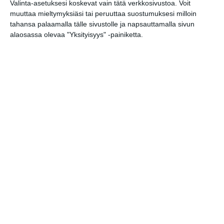
Valinta-asetuksesi koskevat vain tätä verkkosivustoa. Voit
muuttaa mieltymyksiäsi tai peruuttaa suostumuksesi milloin
Kissojen Yöt tarjoavat
tunnelmaa syyskuun
tahansa palaamalla tälle sivustolle ja napsauttamalla sivun
iltoihin
alaosassa olevaa "Yksityisyys" -painiketta.
Lue lisää
Uusi stand-up -klubi
kutittelee nauruhermoja
keskiviikkoisin
Lue lisää
Lapualaisooppera herää
kummittelemaan
Mustikkamaan kesässä
Lue lisää