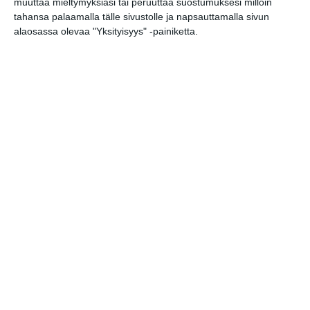
muuttaa mieltymyksiäsi tai peruuttaa suostumuksesi milloin
tahansa palaamalla tälle sivustolle ja napsauttamalla sivun
alaosassa olevaa "Yksityisyys" -painiketta.
Uusi stand-up -klubi
kutittelee nauruhermoja
keskiviikkoisin
Lue lisää
Lapualaisooppera herää
kummittelemaan
Mustikkamaan kesässä
Lue lisää
Vaasankatu täyttyi
ihmisistä ja tunnelmasta
toista kertaa
Lue lisää