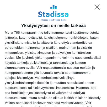
Lapinlahden Lähteen
puistokirppikset kesällä
2026
Yksityisyytesi on meille tärkeää
su 16.8.2026 klo 11:00
Me ja 766 kumppanimme tallennamme ja/tai käytämme tietoja
laitteella, kuten evästeitä, ja käsittelemme henkilötietoja, kuten
Katrinebergin
yksilöllisiä tunnisteita ja laitteella lähetettyä standarditietoa
kotieläinpihavierailut
personoidun mainonnan ja sisällön, mainonnan ja sisällön
ma 17.8.2026 klo 15:30
mittaamisen, yleisötutkimusten ja palvelujen kehittämisen
vuoksi.
Me ja yhteistyökumppanimme voimme suostumuksellasi
käyttää tarkkoja paikkatietoja ja tunnistetietoja laitteen
skannauksen avulla. Voit napsauttamalla suostua meidän ja
kumppaneidemme yllä kuvatulla tavalla suorittamaamme
tietojesi käsittelyyn. Vaihtoehtoisesti voit siirtyä
yksityiskohtaisempiin tietoihin ja muuttaa asetuksiasi ennen
suostumuksesi tai kieltäytymisesi ilmaisemista.
Huomaa, että
osa henkilötietojesi käsittelystä ei välttämättä edellytä
Kissojen Yöt tarjoavat
suostumustasi, mutta sinulla on oikeus kieltää tällainen käsittely.
tunnelmaa syyskuun
Valinta-asetuksesi koskevat vain tätä verkkosivustoa. Voit
iltoihin
Lue lisää