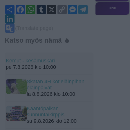
Share
Facebook
WhatsApp
Tumblr
X
Copy
Messenger
Telegram
UINTI
Link
LinkedIn
Google
(Translate page)
Translate
Katso myös nämä 🔥
Kemut - kesämuskari
pe 7.8.2026 klo 10:00
Skatan 4H kotieläinpihan
eläinpäivät
la 8.8.2026 klo 10:00
Kääntöpaikan
sunnuntaikirppis
su 9.8.2026 klo 12:00