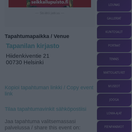
LOUNAS
— Sisältö jatkuu —
GALLERIAT
KUNTOSALIT
Tapahtumapaikka / Venue
Tapanilan kirjasto
PORTAAT
Hiidenkiventie 21
TENNIS
00730 Helsinki
MATTOLAITURIT
MUSEOT
Kopioi tapahtuman linkki / Copy event
link
JOOGA
Tilaa tapahtumavinkit sähköpostiisi
LOMA-AJAT
Jaa tapahtuma valitsemassasi
palvelussa / share this event on:
PIENPANIMOT