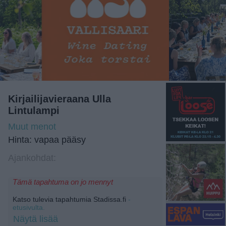
Kirjailijavieraana Ulla
Lintulampi
Muut menot
Hinta: vapaa pääsy
Ajankohdat:
Tämä tapahtuma on jo mennyt
Katso tulevia tapahtumia Stadissa.fi
-
etusivulta.
Näytä lisää