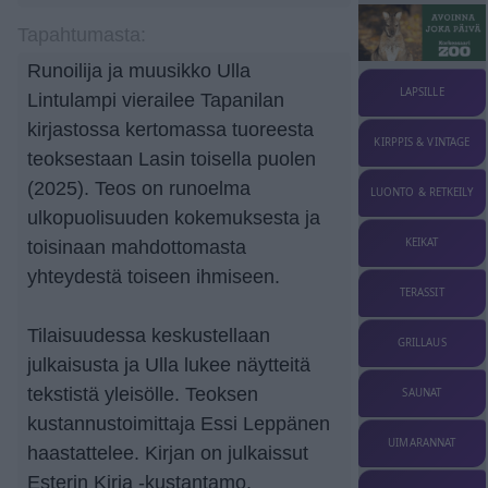
Tapahtumasta:
Runoilija ja muusikko Ulla
LAPSILLE
Lintulampi vierailee Tapanilan
kirjastossa kertomassa tuoreesta
KIRPPIS & VINTAGE
teoksestaan Lasin toisella puolen
(2025). Teos on runoelma
LUONTO & RETKEILY
ulkopuolisuuden kokemuksesta ja
KEIKAT
toisinaan mahdottomasta
yhteydestä toiseen ihmiseen.
TERASSIT
Tilaisuudessa keskustellaan
GRILLAUS
julkaisusta ja Ulla lukee näytteitä
tekstistä yleisölle. Teoksen
SAUNAT
kustannustoimittaja Essi Leppänen
UIMARANNAT
haastattelee. Kirjan on julkaissut
Esterin Kirja -kustantamo.