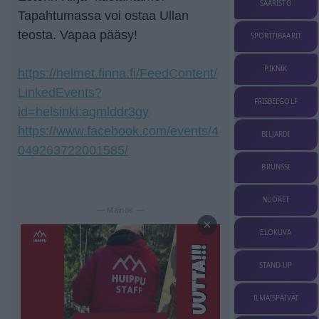
SAARISTO
Tapahtumassa voi ostaa Ullan
teosta. Vapaa pääsy!
SPORTTIBAARIT
PIKNIK
https://helmet.finna.fi/FeedContent/
LinkedEvents?
FRISBEEGOLF
id=helsinki:agmlddr3gy
https://www.facebook.com/events/4
BILJARDI
049263722001585/
BRUNSSI
NUORET
— Mainos —
×
ELOKUVA
STAND-UP
ILMAISPÄIVÄT