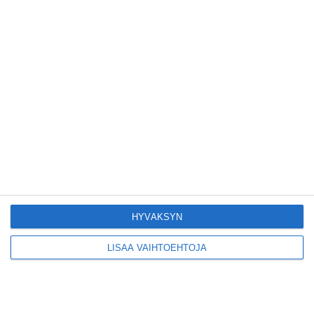
Yleisölle avattu 112-
vuotiaan laivan sauna
antaa pehmeät löylyt
Lue lisää
Tämän leipomo-
kahvilan
karjalanpiirakoilla on
EU-sertifikaatti
Lue lisää
HYVÄKSYN
LISÄÄ VAIHTOEHTOJA
Konepajan näyttämö toi
kiinnostavia toimijoita
Vallilaan
Lue lisää