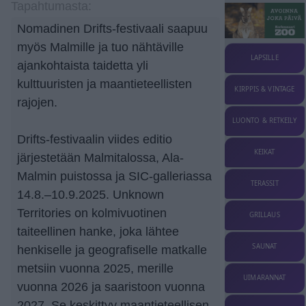
Tapahtumasta:
Nomadinen Drifts-festivaali saapuu
myös Malmille ja tuo nähtäville
LAPSILLE
ajankohtaista taidetta yli
kulttuuristen ja maantieteellisten
KIRPPIS & VINTAGE
rajojen.
LUONTO & RETKEILY
Drifts-festivaalin viides editio
KEIKAT
järjestetään Malmitalossa, Ala-
Malmin puistossa ja SIC-galleriassa
TERASSIT
14.8.–10.9.2025. Unknown
Territories on kolmivuotinen
GRILLAUS
taiteellinen hanke, joka lähtee
SAUNAT
henkiselle ja geografiselle matkalle
metsiin vuonna 2025, merille
UIMARANNAT
vuonna 2026 ja saaristoon vuonna
2027. Se keskittyy maantieteellisen