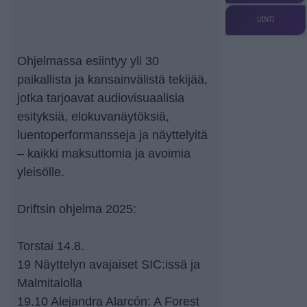
UINTI
Ohjelmassa esiintyy yli 30
paikallista ja kansainvälistä tekijää,
jotka tarjoavat audiovisuaalisia
esityksiä, elokuvanäytöksiä,
luentoperformansseja ja näyttelyitä
– kaikki maksuttomia ja avoimia
yleisölle.
Driftsin ohjelma 2025:
Torstai 14.8.
19 Näyttelyn avajaiset SIC:issä ja
Malmitalolla
19.10 Alejandra Alarcón: A Forest