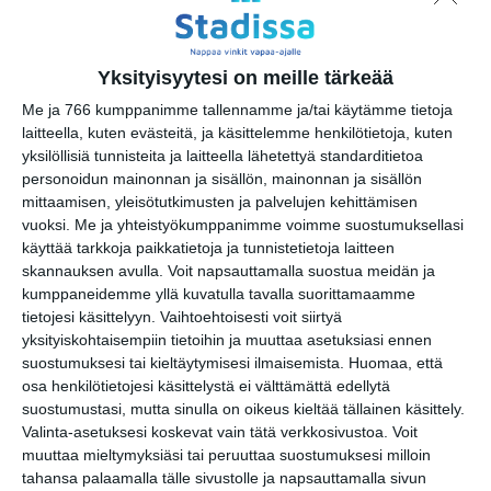
17.40 Katie Paterson, IHME: To
Burn, Forest, Fire materials
Yksityisyytesi on meille tärkeää
18.20 Heta Bilaletdin
Me ja 766 kumppanimme tallennamme ja/tai käytämme tietoja
19.10 Soko Hwang: Metamorphosis
laitteella, kuten evästeitä, ja käsittelemme henkilötietoja, kuten
20 Lotta Petronella: sparrows &
yksilöllisiä tunnisteita ja laitteella lähetettyä standarditietoa
mystics
personoidun mainonnan ja sisällön, mainonnan ja sisällön
mittaamisen, yleisötutkimusten ja palvelujen kehittämisen
21 Forensis (Forensic Architecture)
vuoksi.
Me ja yhteistyökumppanimme voimme suostumuksellasi
& Bill Kouligas: The Drum and The
käyttää tarkkoja paikkatietoja ja tunnistetietoja laitteen
Bird
skannauksen avulla. Voit napsauttamalla suostua meidän ja
kumppaneidemme yllä kuvatulla tavalla suorittamaamme
tietojesi käsittelyyn. Vaihtoehtoisesti voit siirtyä
Festivaalin koko ohjelmisto sekä
yksityiskohtaisempiin tietoihin ja muuttaa asetuksiasi ennen
lisätietoja on saatavilla osoitteessa
suostumuksesi tai kieltäytymisesi ilmaisemista.
Huomaa, että
drifts.art
osa henkilötietojesi käsittelystä ei välttämättä edellytä
suostumustasi, mutta sinulla on oikeus kieltää tällainen käsittely.
Valinta-asetuksesi koskevat vain tätä verkkosivustoa. Voit
Drifts on nomadinen taidealusta,
muuttaa mieltymyksiäsi tai peruuttaa suostumuksesi milloin
joka järjestää vuosittain
tahansa palaamalla tälle sivustolle ja napsauttamalla sivun