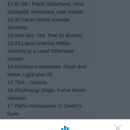
12 IC-98 / Patrik Söderlund, Visa
Suonpää: impivaara, uusi maaila
12.30 Fanni Niemi-Junkola:
Territorio
13 Ana Vaz: The Tree (A árvore)
13.20 Laura Huertas Millán:
Journey to a Land Otherwise
Known
14 Kristiina Koskentola: Flesh and
Metal. Light and Oil.
15 TBA – tulossa
16 Shubhangi Singh: Force Meets
Vacuum
17 Petra Hermanova: In Death’s
Eyes
Ala-Malmin puisto