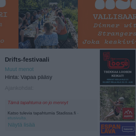
Drifts-festivaali
Muut menot
Hinta: Vapaa pääsy
Ajankohdat:
Tämä tapahtuma on jo mennyt
Katso tulevia tapahtumia Stadissa.fi
-
etusivulta.
Näytä lisää