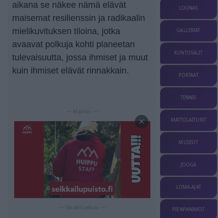
aikana se näkee nämä elävät
LOUNAS
maisemat resilienssin ja radikaalin
mielikuvituksen tiloina, jotka
GALLERIAT
avaavat polkuja kohti planeetan
KUNTOSALIT
tulevaisuutta, jossa ihmiset ja muut
kuin ihmiset elävät rinnakkain.
PORTAAT
TENNIS
— Mainos —
×
MATTOLAITURIT
MUSEOT
JOOGA
LOMA-AJAT
— Sisältö jatkuu —
PIENPANIMOT