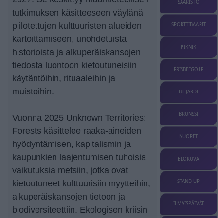
SAARISTO
tutkimuksen käsitteeseen väylänä
piilotettujen kulttuuristen alueiden
SPORTTIBAARIT
kartoittamiseen, unohdetuista
PIKNIK
historioista ja alkuperäiskansojen
tiedosta luontoon kietoutuneisiin
FRISBEEGOLF
käytäntöihin, rituaaleihin ja
muistoihin.
BILJARDI
BRUNSSI
Vuonna 2025 Unknown Territories:
Forests käsittelee raaka-aineiden
NUORET
hyödyntämisen, kapitalismin ja
kaupunkien laajentumisen tuhoisia
ELOKUVA
vaikutuksia metsiin, jotka ovat
STAND-UP
kietoutuneet kulttuurisiin myytteihin,
alkuperäiskansojen tietoon ja
ILMAISPÄIVÄT
biodiversiteettiin. Ekologisen kriisin