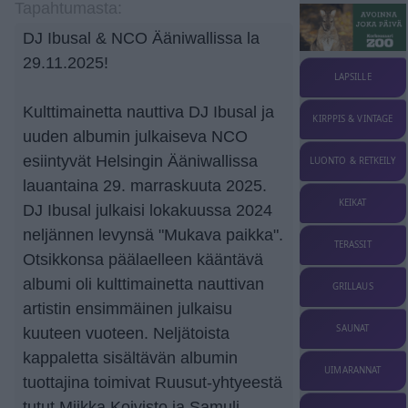
Tapahtumasta:
DJ Ibusal & NCO Ääniwallissa la
29.11.2025!
LAPSILLE
Kulttimainetta nauttiva DJ Ibusal ja
KIRPPIS & VINTAGE
uuden albumin julkaiseva NCO
esiintyvät Helsingin Ääniwallissa
LUONTO & RETKEILY
lauantaina 29. marraskuuta 2025.
KEIKAT
DJ Ibusal julkaisi lokakuussa 2024
neljännen levynsä "Mukava paikka".
TERASSIT
Otsikkonsa päälaelleen kääntävä
albumi oli kulttimainetta nauttivan
GRILLAUS
artistin ensimmäinen julkaisu
SAUNAT
kuuteen vuoteen. Neljätoista
kappaletta sisältävän albumin
UIMARANNAT
tuottajina toimivat Ruusut-yhtyeestä
tutut Miikka Koivisto ja Samuli