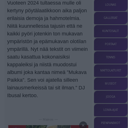
Vuoteen 2024 tultaessa mulle oli
LOUNAS
kertyny pöytälaatikkoon aika paljon
erilaisia demoja ja hahmotelmia.
GALLERIAT
Niitä kuunnellessa tajusin että ne
KUNTOSALIT
kaikki pyöri jotenkin ton mukavan
ympäristön ja epämukavan olotilan
PORTAAT
ympärillä. Nyt nää tekstit on viimein
saatu kasattua kokonaisiksi
TENNIS
kappaleiksi ja niistä muodostui
MATTOLAITURIT
albumi joka kantaa nimeä ”Mukava
Paikka”. Sen voi ajatella silleen
MUSEOT
lainausmerkeissä tai sit ilman.” DJ
Ibusal kertoo.
JOOGA
LOMA-AJAT
— Mainos —
PIENPANIMOT
×