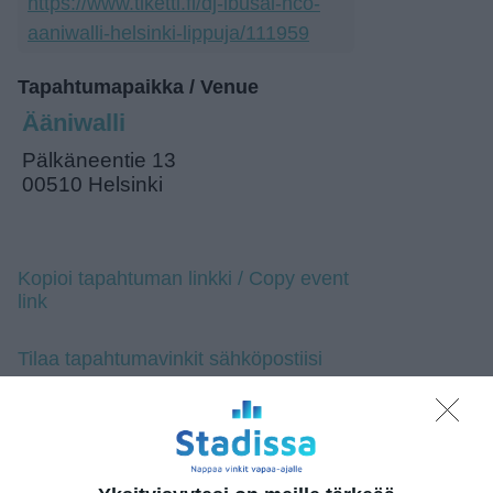
https://www.tiketti.fi/dj-ibusal-nco-
aaniwalli-helsinki-lippuja/111959
Tapahtumapaikka / Venue
Ääniwalli
Pälkäneentie 13
00510 Helsinki
Kopioi tapahtuman linkki / Copy event
link
Tilaa tapahtumavinkit sähköpostiisi
Jaa tapahtuma valitsemassasi
palvelussa / share this event on:
Share
Facebook
WhatsApp
Tumblr
X
Copy
Messenger
Telegram
Link