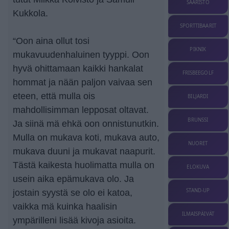
SAARISTO
Kukkola.
SPORTTIBAARIT
“Oon aina ollut tosi
PIKNIK
mukavuudenhaluinen tyyppi. Oon
hyvä ohittamaan kaikki hankalat
FRISBEEGOLF
hommat ja nään paljon vaivaa sen
eteen, että mulla ois
BILJARDI
mahdollisimman lepposat oltavat.
BRUNSSI
Ja siinä mä ehkä oon onnistunutkin.
Mulla on mukava koti, mukava auto,
NUORET
mukava duuni ja mukavat naapurit.
Tästä kaikesta huolimatta mulla on
ELOKUVA
usein aika epämukava olo. Ja
STAND-UP
jostain syystä se olo ei katoa,
vaikka mä kuinka haalisin
ILMAISPÄIVÄT
ympärilleni lisää kivoja asioita.