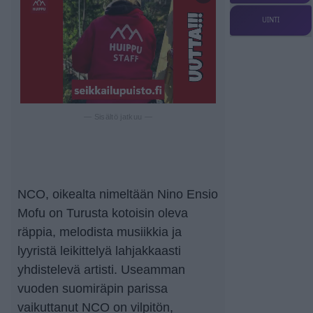
UINTI
— Sisältö jatkuu —
NCO, oikealta nimeltään Nino Ensio
Mofu on Turusta kotoisin oleva
räppia, melodista musiikkia ja
lyyristä leikittelyä lahjakkaasti
yhdistelevä artisti. Useamman
vuoden suomiräpin parissa
vaikuttanut NCO on vilpitön,