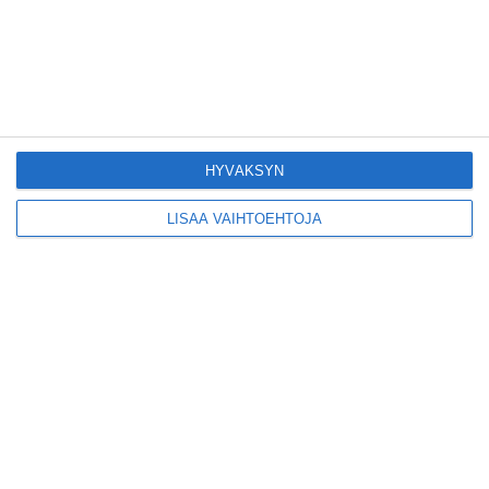
Kodikas kahvila
Flemarilla yhdistää
kukat ja itse leivotut
pullat
Lue lisää
HYVÄKSYN
LISÄÄ VAIHTOEHTOJA
Pitbull sai lisäkonsertin
Helsinkiin I'm Back -
kiertueelleen
Lue lisää
Yleisölle avattu 112-
vuotiaan laivan sauna
antaa pehmeät löylyt
Lue lisää