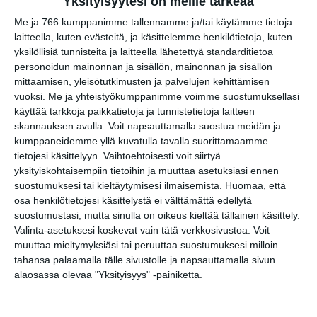
Yksityisyytesi on meille tärkeää
LinkedIn
Me ja 766 kumppanimme tallennamme ja/tai käytämme tietoja
Google
(Translate page)
laitteella, kuten evästeitä, ja käsittelemme henkilötietoja, kuten
Translate
yksilöllisiä tunnisteita ja laitteella lähetettyä standarditietoa
Katso myös nämä 🔥
personoidun mainonnan ja sisällön, mainonnan ja sisällön
mittaamisen, yleisötutkimusten ja palvelujen kehittämisen
vuoksi.
Me ja yhteistyökumppanimme voimme suostumuksellasi
käyttää tarkkoja paikkatietoja ja tunnistetietoja laitteen
K-POP Huvipuistobileet
skannauksen avulla. Voit napsauttamalla suostua meidän ja
pe 7.8.2026 klo 14:00
kumppaneidemme yllä kuvatulla tavalla suorittamaamme
tietojesi käsittelyyn. Vaihtoehtoisesti voit siirtyä
yksityiskohtaisempiin tietoihin ja muuttaa asetuksiasi ennen
Vallisaaren K40
suostumuksesi tai kieltäytymisesi ilmaisemista.
Huomaa, että
saaristodisco 🪩🥂
osa henkilötietojesi käsittelystä ei välttämättä edellytä
pe 7.8.2026 klo 19:30
suostumustasi, mutta sinulla on oikeus kieltää tällainen käsittely.
Valinta-asetuksesi koskevat vain tätä verkkosivustoa. Voit
Biergarten Live: Jallukka Allstars
muuttaa mieltymyksiäsi tai peruuttaa suostumuksesi milloin
feat. Jukka Gustavson
tahansa palaamalla tälle sivustolle ja napsauttamalla sivun
la 8.8.2026 klo 19:00
alaosassa olevaa "Yksityisyys" -painiketta.
Gula Jazz - Rocka Merilahti