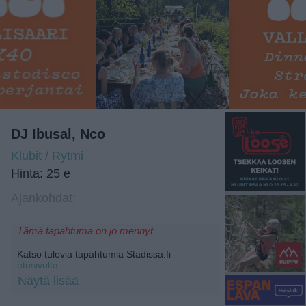
DJ Ibusal, Nco
Klubit / Rytmi
Hinta: 25 e
Ajankohdat:
Tämä tapahtuma on jo mennyt
Katso tulevia tapahtumia Stadissa.fi
-
etusivulta.
Näytä lisää