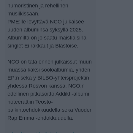
humoristinen ja rehellinen
musiikissaan.
PME:lle levyttävä NCO julkaisee
uuden albuminsa syksyllä 2025.
Albumilta on jo saatu maistiaisina
singlet Ei rakkaut ja Blastoise.
NCO on tätä ennen julkaissut muun
muassa kaksi sooloalbumia, yhden
EP:n sekä y BILBO-yhteisprojektin
yhdessä Rosvon kanssa. NCO:n
edellinen pitkäsoitto Addikti-albumi
noteerattiin Teosto-
palkintoehdokkuudella sekä Vuoden
Rap Emma -ehdokkuudella.