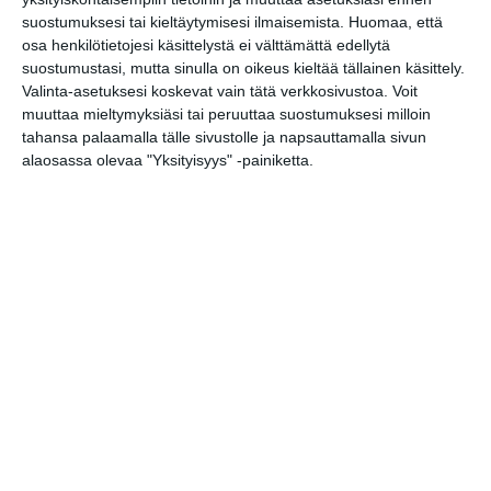
keskiviikkoisin
suostumuksesi tai kieltäytymisesi ilmaisemista.
Huomaa, että
Lue lisää
osa henkilötietojesi käsittelystä ei välttämättä edellytä
suostumustasi, mutta sinulla on oikeus kieltää tällainen käsittely.
Valinta-asetuksesi koskevat vain tätä verkkosivustoa. Voit
muuttaa mieltymyksiäsi tai peruuttaa suostumuksesi milloin
tahansa palaamalla tälle sivustolle ja napsauttamalla sivun
Lapualaisooppera herää
kummittelemaan
alaosassa olevaa "Yksityisyys" -painiketta.
Mustikkamaan kesässä
Lue lisää
Vaasankatu täyttyi
ihmisistä ja tunnelmasta
toista kertaa
Lue lisää
Näissä Helsingin
satamissa nähdään