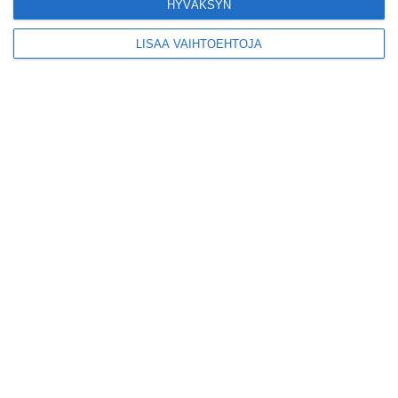
Lue lisää
HYVÄKSYN
LISÄÄ VAIHTOEHTOJA
Tämä lavarunous-ilta on
tiettävästi ainoa
laatuaan koko
maailmassa
Lue lisää
Tällainen on paljon
kehuttu pastaravintola
Eerikinkadulla
Lue lisää
Heurekan kympin
torstai-illoissa
sukelletaan tieteen
maailmaan