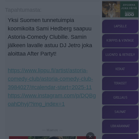
Tapahtumasta:
Yksi Suomen tunnetuimpia
LAPSILLE
koomikoita Sami Hedberg saapuu
Astoria-Comedy Clubille. Samin
KIRPPIS & VINTAGE
jälkeen lavalle astuu DJ Jetro joka
aloittaa After Partyt!
LUONTO & RETKEILY
KEIKAT
https://www.lippu.fi/artist/astoria-
comedy-club/astoria-comedy-club-
TERASSIT
3984027/#calendar-start=2025-11
https://www.instagram.com/p/DQBg
GRILLAUS
oahDhyj/?img_index=1
SAUNAT
UIMARANNAT
— Mainos —
×