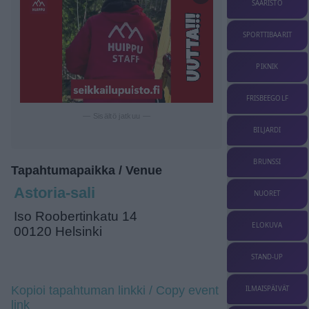
SAARISTO
SPORTTIBAARIT
PIKNIK
FRISBEEGOLF
— Sisältö jatkuu —
BILJARDI
BRUNSSI
Tapahtumapaikka / Venue
Astoria-sali
NUORET
Iso Roobertinkatu 14
ELOKUVA
00120 Helsinki
STAND-UP
Kopioi tapahtuman linkki / Copy event
ILMAISPÄIVÄT
link