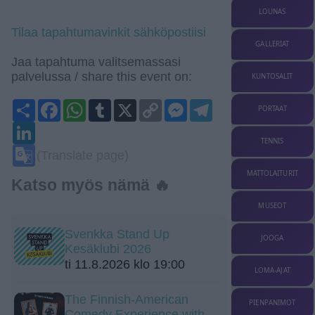
LOUNAS
Tilaa tapahtumavinkit sähköpostiisi
GALLERIAT
Jaa tapahtuma valitsemassasi
palvelussa / share this event on:
KUNTOSALIT
Share
Facebook
WhatsApp
Tumblr
X
Copy
Messenger
Telegram
PORTAAT
Link
LinkedIn
TENNIS
Google
(Translate page)
Translate
MATTOLAITURIT
Katso myös nämä 🔥
MUSEOT
Svenkka Stand Up
JOOGA
Kesäklubi 2026
ti 11.8.2026 klo 19:00
LOMA-AJAT
The Finnish-American
PIENPANIMOT
Comedy Experience with