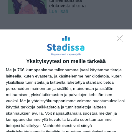
elokuvista ulkona
Lue lisää
Bassot jyrisevät Koffin
puistossa Taiteiden
yönä
Lue lisää
Yksityisyytesi on meille tärkeää
Me ja 766 kumppanimme tallennamme ja/tai käytämme tietoja
laitteella, kuten evästeitä, ja käsittelemme henkilötietoja, kuten
yksilöllisiä tunnisteita ja laitteella lähetettyä standarditietoa
Kissojen Yöt tarjoavat
tunnelmaa syyskuun
personoidun mainonnan ja sisällön, mainonnan ja sisällön
iltoihin
mittaamisen, yleisötutkimusten ja palvelujen kehittämisen
Lue lisää
vuoksi.
Me ja yhteistyökumppanimme voimme suostumuksellasi
käyttää tarkkoja paikkatietoja ja tunnistetietoja laitteen
skannauksen avulla. Voit napsauttamalla suostua meidän ja
kumppaneidemme yllä kuvatulla tavalla suorittamaamme
tietojesi käsittelyyn. Vaihtoehtoisesti voit siirtyä
Uusi stand-up -klubi
kutittelee nauruhermoja
yksityiskohtaisempiin tietoihin ja muuttaa asetuksiasi ennen