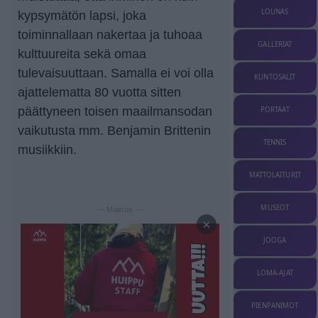
LOUNAS
kypsymätön lapsi, joka
toiminnallaan nakertaa ja tuhoaa
GALLERIAT
kulttuureita sekä omaa
tulevaisuuttaan. Samalla ei voi olla
KUNTOSALIT
ajattelematta 80 vuotta sitten
päättyneen toisen maailmansodan
PORTAAT
vaikutusta mm. Benjamin Brittenin
TENNIS
musiikkiin.
MATTOLAITURIT
MUSEOT
— Mainos —
×
JOOGA
LOMA-AJAT
PIENPANIMOT