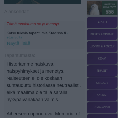
Ajankohdat:
LAPSILLE
Tämä tapahtuma on jo mennyt
Katso tulevia tapahtumia Stadissa.fi
-
KIRPPIS & VINTAGE
etusivulta.
Näytä lisää
LUONTO & RETKEILY
Tapahtumasta:
KEIKAT
Historiamme naiskuva,
naispyhimykset ja menetys.
TERASSIT
Naiseuteen ei ole koskaan
GRILLAUS
suhtauduttu historiassa neutraalisti,
eikä maailma ole tällä saralla
SAUNAT
nykypäivänäkään valmis.
UIMARANNAT
Aiheeseen uppoutuvat Memorial of