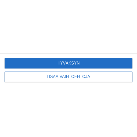
Hesaria piristää
ihastuttava syyrialainen
pikkuravintola
Lue lisää
Kruunuvuorensilta
HYVÄKSYN
avautui kevyelle
liikenteelle etuajassa
Lue lisää
LISÄÄ VAIHTOEHTOJA
Kodikas kahvila
Flemarilla yhdistää
kukat ja itse leivotut
pullat
Lue lisää