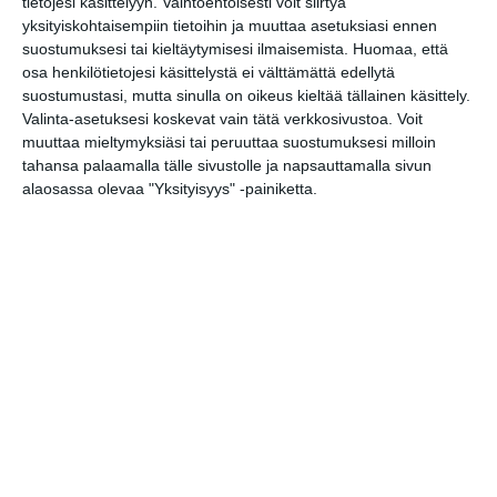
tietojesi käsittelyyn. Vaihtoehtoisesti voit siirtyä
Tilaa tapahtumavinkit sähköpostiisi
yksityiskohtaisempiin tietoihin ja muuttaa asetuksiasi ennen
suostumuksesi tai kieltäytymisesi ilmaisemista.
Huomaa, että
Jaa tapahtuma valitsemassasi
osa henkilötietojesi käsittelystä ei välttämättä edellytä
palvelussa / share this event on:
suostumustasi, mutta sinulla on oikeus kieltää tällainen käsittely.
Valinta-asetuksesi koskevat vain tätä verkkosivustoa. Voit
Share
Facebook
WhatsApp
Tumblr
X
Copy
Messenger
Telegram
Link
muuttaa mieltymyksiäsi tai peruuttaa suostumuksesi milloin
LinkedIn
tahansa palaamalla tälle sivustolle ja napsauttamalla sivun
alaosassa olevaa "Yksityisyys" -painiketta.
Google
(Translate page)
Translate
Katso myös nämä 🔥
BRQ Vantaa: Don Quijoten
seikkailut (Mosaiikki)
la 8.8.2026 klo 10:00
BRQ Vantaa: Don Quijoten
seikkailut (Pessi)
la 8.8.2026 klo 16:00