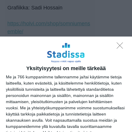
Grafiikka: Sadi Hossain
https://holvi.com/shop/somniumens
emble/
https://www.facebook.com/share/1A
bV4QozFy/
Tapahtumapaikka / Venue
Yksityisyytesi on meille tärkeää
Meilahden kirkko
Me ja 766 kumppanimme tallennamme ja/tai käytämme tietoja
Pihlajatie 16
laitteella, kuten evästeitä, ja käsittelemme henkilötietoja, kuten
00270 Helsinki
yksilöllisiä tunnisteita ja laitteella lähetettyä standarditietoa
personoidun mainonnan ja sisällön, mainonnan ja sisällön
mittaamisen, yleisötutkimusten ja palvelujen kehittämisen
vuoksi.
Me ja yhteistyökumppanimme voimme suostumuksellasi
Kopioi tapahtuman linkki / Copy event
käyttää tarkkoja paikkatietoja ja tunnistetietoja laitteen
link
skannauksen avulla. Voit napsauttamalla suostua meidän ja
kumppaneidemme yllä kuvatulla tavalla suorittamaamme