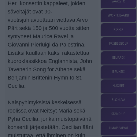
SAARISTO
Her -konsertin kappaleet, joiden
säveltäjät ovat 90-
SPORTTIBAARIT
vuotisjuhlavuottaan viettävä Arvo
Pärt sekä 150 ja 500 vuotta sitten
PIKNIK
syntyneet Maurice Ravel ja
FRISBEEGOLF
Giovanni Pierluigi da Palestrina.
Lisäksi kuullaan kaksi rakastettua
BILJARDI
kuoroklassikkoa Englannista, John
Tavenerin Song for Athene sekä
BRUNSSI
Benjamin Brittenin Hymn to St.
Cecilia.
NUORET
ELOKUVA
Naispyhimyksistä keskeisessä
roolissa ovat Neitsyt Maria sekä
STAND-UP
Pyhä Cecilia, jonka muistopäivänä
konsertti järjestetään. Cecilian ääni
ILMAISPÄIVÄT
muistuttaa, että ihminen on kuin