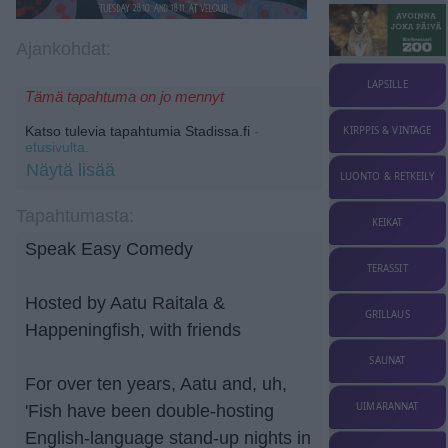
Ajankohdat:
LAPSILLE
Tämä tapahtuma on jo mennyt
Katso tulevia tapahtumia Stadissa.fi
-
KIRPPIS & VINTAGE
etusivulta.
Näytä lisää
LUONTO & RETKEILY
Tapahtumasta:
KEIKAT
Speak Easy Comedy
TERASSIT
Hosted by Aatu Raitala &
GRILLAUS
Happeningfish, with friends
SAUNAT
For over ten years, Aatu and, uh,
UIMARANNAT
'Fish have been double-hosting
English-language stand-up nights in