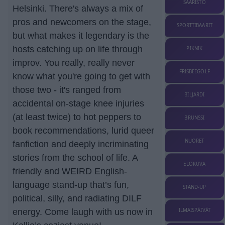
SAARISTO
Helsinki. There's always a mix of
pros and newcomers on the stage,
SPORTTIBAARIT
but what makes it legendary is the
hosts catching up on life through
PIKNIK
improv. You really, really never
FRISBEEGOLF
know what you're going to get with
those two - it's ranged from
BILJARDI
accidental on-stage knee injuries
(at least twice) to hot peppers to
BRUNSSI
book recommendations, lurid queer
NUORET
fanfiction and deeply incriminating
stories from the school of life. A
ELOKUVA
friendly and WEIRD English-
language stand-up that’s fun,
STAND-UP
political, silly, and radiating DILF
ILMAISPÄIVÄT
energy. Come laugh with us now in