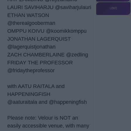
LAURI SAVIHARJU @saviharjulauri
UINTI
ETHAN WATSON
@therealgooberman
OMPPU KOIVU @koomikkomppu
JONATHAN LAGERQUIST
@lagerquistjonathan
ZACH CHAMBERLAINE @zedling
FRIDAY THE PROFESSOR
@fridaytheprofessor
with AATU RAITALA and
HAPPENINGFISH
@aaturaitala and @happeningfish
Please note: Velour is NOT an
easily accessible venue, with many