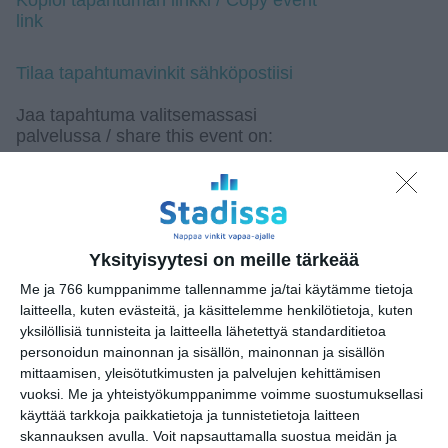
Kopioi tapahtuman linkki / Copy event
link
Tilaa tapahtumavinkit sähköpostiisi
Jaa tapahtuma valitsemassasi
palvelussa / share this event on:
Share
Facebook
WhatsApp
Tumblr
X
Copy
Messenger
Telegram
Link
LinkedIn
Google
(Translate page)
Translate
Yksityisyytesi on meille tärkeää
Katso myös nämä 🔥
Me ja 766 kumppanimme tallennamme ja/tai käytämme tietoja
laitteella, kuten evästeitä, ja käsittelemme henkilötietoja, kuten
yksilöllisiä tunnisteita ja laitteella lähetettyä standarditietoa
personoidun mainonnan ja sisällön, mainonnan ja sisällön
Svenkka Stand Up
mittaamisen, yleisötutkimusten ja palvelujen kehittämisen
Kesäklubi 2026
vuoksi.
Me ja yhteistyökumppanimme voimme suostumuksellasi
ti 11.8.2026 klo 19:00
käyttää tarkkoja paikkatietoja ja tunnistetietoja laitteen
skannauksen avulla. Voit napsauttamalla suostua meidän ja