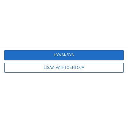
Helsinkiin I'm Back -
kiertueelleen
Lue lisää
Yleisölle avattu 112-
vuotiaan laivan sauna
antaa pehmeät löylyt
Lue lisää
HYVÄKSYN
LISÄÄ VAIHTOEHTOJA
Tämän leipomo-
kahvilan
karjalanpiirakoilla on
EU-sertifikaatti
Lue lisää
Konepajan näyttämö toi
kiinnostavia toimijoita