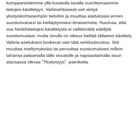
The Finnish-American
kumppaneidemme yllä kuvatulla tavalla suorittamaamme
Comedy Experience with
tietojesi käsittelyyn. Vaihtoehtoisesti voit siirtyä
Kaisa Pylkkänen and Miska
yksityiskohtaisempiin tietoihin ja muuttaa asetuksiasi ennen
Kajanus
suostumuksesi tai kieltäytymisesi ilmaisemista.
Huomaa, että
pe 14.8.2026 klo 19:00
osa henkilötietojesi käsittelystä ei välttämättä edellytä
suostumustasi, mutta sinulla on oikeus kieltää tällainen käsittely.
Valinta-asetuksesi koskevat vain tätä verkkosivustoa. Voit
Munkkiklubi – stand-up -ilta
muuttaa mieltymyksiäsi tai peruuttaa suostumuksesi milloin
ravintola Ukko-Munkissa
tahansa palaamalla tälle sivustolle ja napsauttamalla sivun
la 15.8.2026 klo 19:00
alaosassa olevaa "Yksityisyys" -painiketta.
Nauravan Sohvin kesäklubit
su 16.8.2026 klo 18:00