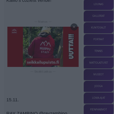
Kallio’s coziest venue!
LOUNAS
GALLERIAT
— Mainos —
×
KUNTOSALIT
PORTAAT
TENNIS
MATTOLAITURIT
— Sisältö jatkuu —
MUSEOT
JOOGA
LOMA-AJAT
15.11.
PIENPANIMOT
RAY ZAMBINO @rayzambino