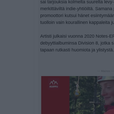
sai tarjouksia kolmelta suurelta levy-
merkittäviltä indie-yhtiöiltä. Samana
promoottori kutsui hänet esiintymään
tuolloin vain kourallinen kappaleita j
Artisti julkaisi vuonna 2020 Notes-
debyyttialbuminsa Division 8, jotka
tapaan rutkasti huomiota ja ylistystä.
— Mainos 