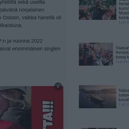
yhtiöltä sekä useilta
herä
kumm
 päivänä norjalainen
Must
 Osloon, vaikka hänellä oli
kesä
Lue l
ulkaistuna.
EP:n ja vuonna 2022
Vaasan
 saivat ensimmäisen singlen
ihmisi
toista 
Lue lis
—
×
Näiss
sata
kesäll
Lue l