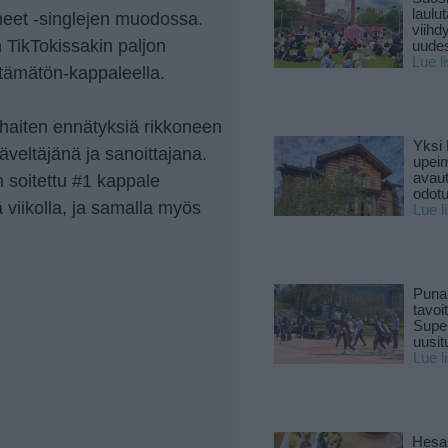
laulu
eet -singlejen muodossa.
viihd
n TikTokissakin paljon
uude
Lue l
tämätön-kappaleella.
haiten ennätyksiä rikkoneen
Yksi 
eltäjänä ja sanoittajana.
upeim
avaut
 soitettu #1 kappale
odotu
viikolla, ja samalla myös
Lue l
Puna
tavoi
Supe
uusitu
Lue l
Hesar