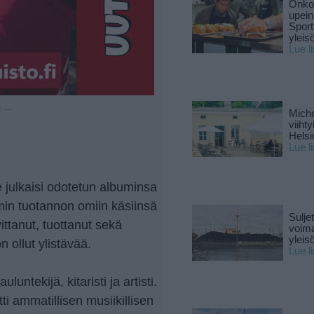
Onko 
upein
Sport
yleis
Lue l
u —
Miche
viiht
Helsi
Lue l
 julkaisi odotetun albuminsa
min tuotannon omiin käsiinsä
Sulje
ittanut, tuottanut sekä
voima
yleisö
 ollut ylistävää.
Lue l
untekijä, kitaristi ja artisti.
ti ammatillisen musiikillisen