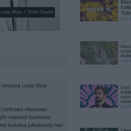
Basso
Koff
Tait
Lue 
Kisso
tunn
iltoihi
Lue l
a.
n omaava Louie Blue
Uusi 
kutitt
naur
keski
Lue l
ä Confused ollessaan
ytti nopeasti huomiota
in kuluttua julkaisusta hän
Lapu