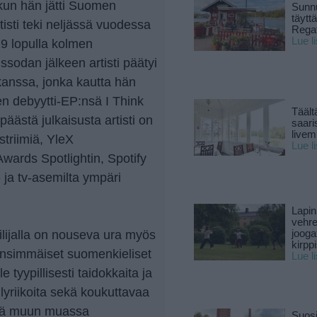
un hän jätti Suomen
Sunnu
täytt
isti teki neljässä vuodessa
Rega
Lue l
19 lopulla kolmen
ssodan jälkeen artisti päätyi
anssa, jonka kautta hän
en debyytti-EP:nsä I Think
Täält
stä julkaisusta artisti on
saari
live
striimiä, YleX
Lue l
Awards Spotlightin, Spotify
- ja tv-asemilta ympäri
Lapin
vehre
eilijalla on nouseva ura myös
jooga
kirpp
ensimmäiset suomenkieliset
Lue l
le tyypillisesti taidokkaita ja
lyriikoita sekä koukuttavaa
sää muun muassa
Suosi