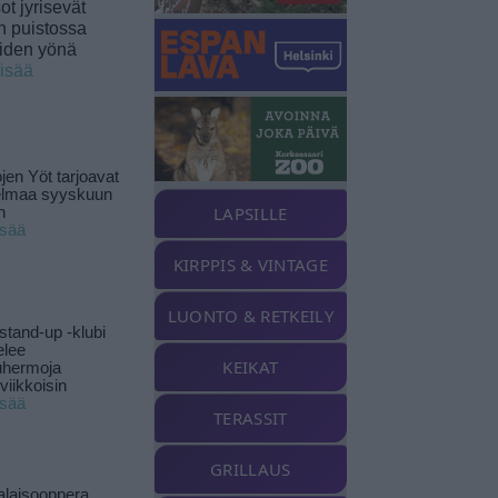
t jyrisevät
in puistossa
eiden yönä
lisää
jen Yöt tarjoavat
elmaa syyskuun
LAPSILLE
n
isää
KIRPPIS & VINTAGE
LUONTO & RETKEILY
stand-up -klubi
elee
KEIKAT
uhermoja
viikkoisin
isää
TERASSIT
GRILLAUS
alaisooppera