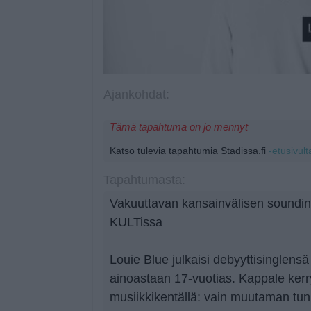
Ajankohdat:
Tämä tapahtuma on jo mennyt
Katso tulevia tapahtumia Stadissa.fi
-etusivult
Tapahtumasta:
Vakuuttavan kansainvälisen soundi
KULTissa
Louie Blue julkaisi debyyttisinglens
ainoastaan 17-vuotias. Kappale kerr
musiikkikentällä: vain muutaman tunn