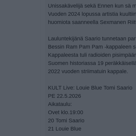
Unissakävelijä sekä Ennen kun sä m
Vuoden 2024 lopussa artistia kuultii
huomiota saanneella Sexmanen Riit
Lauluntekijänä Saario tunnetaan par
Bessin Ram Pam Pam -kappaleen säv
Kappaleesta tuli radioiden pisimpään
Suomen historiassa 19 peräkkäisellä 
2022 vuoden striimatuin kappale.
KULT Live: Louie Blue Tomi Saario
PE 22.5.2026
Aikataulu:
Ovet klo.19:00
20 Tomi Saario
21 Louie Blue