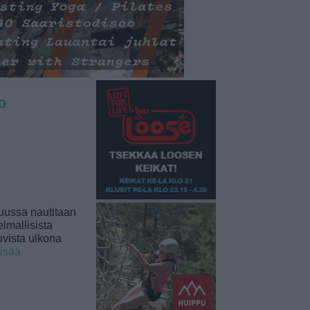
o
uussa nautitaan
lmallisista
uvista ulkona
lisää