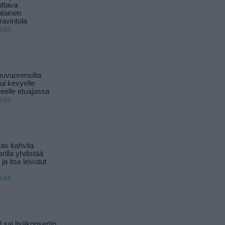
uttava
alainen
ravintola
isää
uvuorensilta
ui kevyelle
nteelle etuajassa
isää
as kahvila
rilla yhdistää
ja itse leivotut
isää
l sai lisäkonsertin