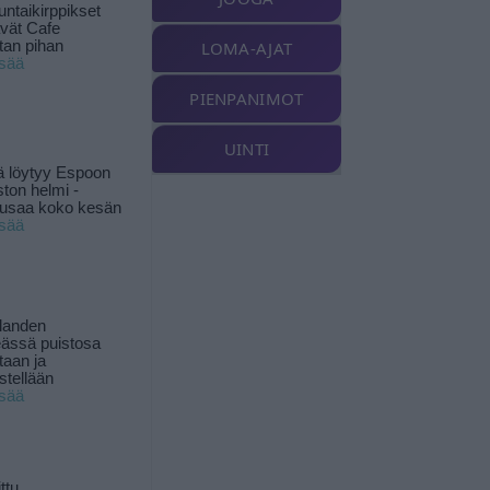
ntaikirppikset
ävät Cafe
tan pihan
LOMA-AJAT
isää
PIENPANIMOT
UINTI
ä löytyy Espoon
ston helmi -
musaa koko kesän
isää
landen
ässä puistosa
taan ja
istellään
isää
ttu