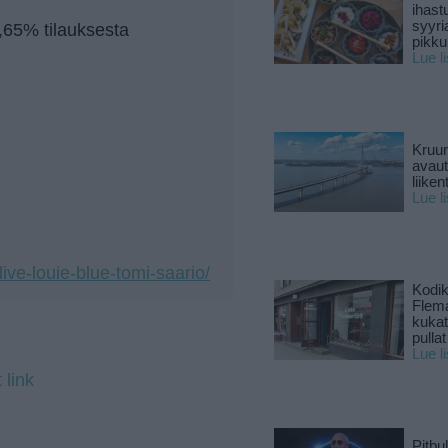
ihast
syyri
0,65% tilauksesta
pikku
Lue l
Kruun
avaut
liike
Lue l
-live-louie-blue-tomi-saario/
Kodik
Flema
kukat 
pullat
Lue l
 link
Pitbul