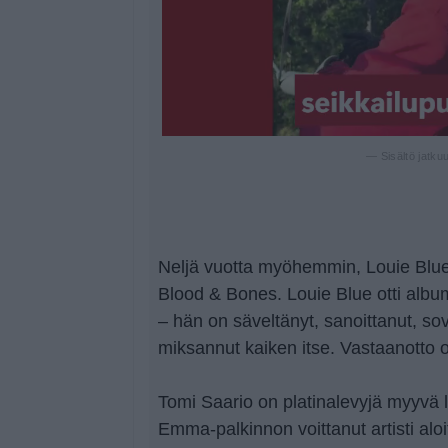
— Sisältö jatku
Neljä vuotta myöhemmin, Louie Blue
Blood & Bones. Louie Blue otti albu
– hän on säveltänyt, sanoittanut, sov
miksannut kaiken itse. Vastaanotto on
Tomi Saario on platinalevyjä myyvä laul
Emma-palkinnon voittanut artisti aloit