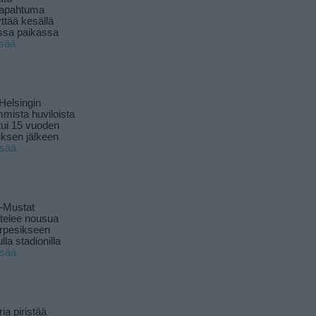
tapahtuma
yttää kesällä
ssa paikassa
isää
Helsingin
mista huviloista
ui 15 vuoden
ksen jälkeen
isää
-Mustat
ttelee nousua
rpesikseen
lla stadionilla
isää
ia piristää