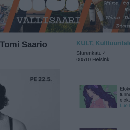
 Tomi Saario
KULT, Kulttuurital
Sturenkatu 4
00510 Helsinki
Elok
tunne
elok
Lue 