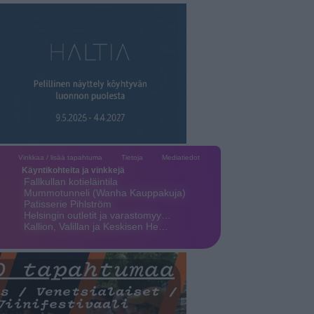
Vinkkaa / lisää tapahtuma
Tietoja
Mediatiedot
Käyntikohteita ja vinkkejä
Fallkullan kotieläintila
Mummotunneli (Wanha Kauppakuja)
Patisserie Pihlström
Helsingin outletit ja varastomyy…
Kallion, Valillan ja Keskisen He…