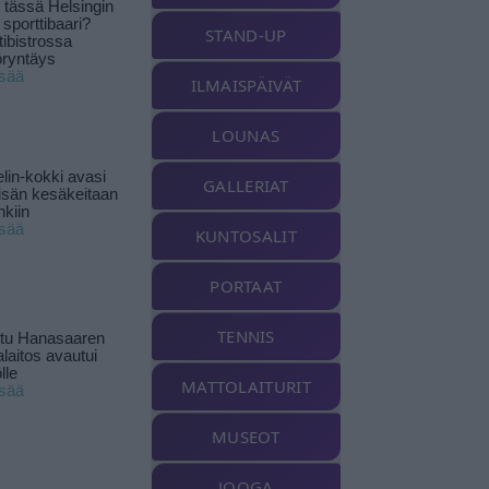
tässä Helsingin
 sporttibaari?
STAND-UP
tibistrossa
öryntäys
isää
ILMAISPÄIVÄT
LOUNAS
lin-kokki avasi
GALLERIAT
yisän kesäkeitaan
nkiin
isää
KUNTOSALIT
PORTAAT
TENNIS
ttu Hanasaaren
laitos avautui
lle
MATTOLAITURIT
isää
MUSEOT
JOOGA