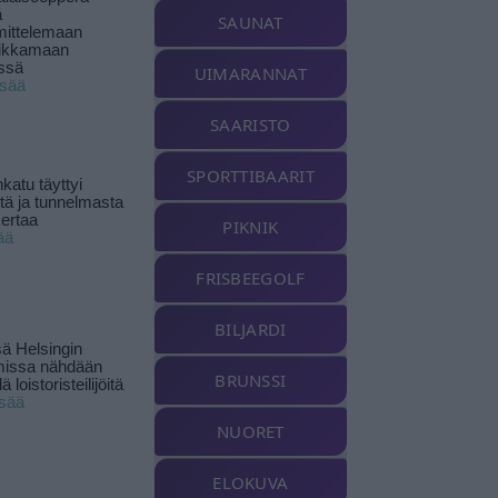
ä
SAUNAT
ittelemaan
ikkamaan
ssä
UIMARANNAT
isää
SAARISTO
SPORTTIBAARIT
katu täyttyi
stä ja tunnelmasta
kertaa
PIKNIK
ää
FRISBEEGOLF
BILJARDI
ä Helsingin
missa nähdään
BRUNSSI
ä loistoristeilijöitä
isää
NUORET
ELOKUVA