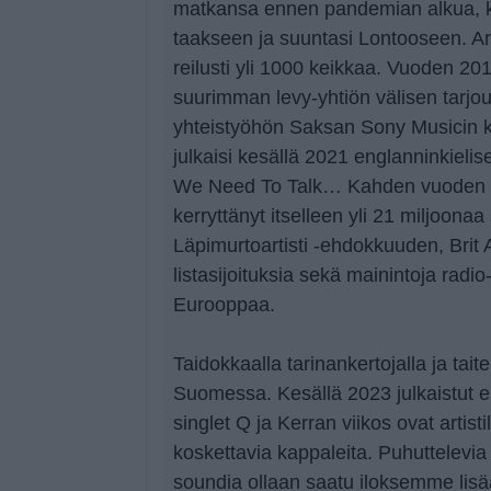
matkansa ennen pandemian alkua, k
taakseen ja suuntasi Lontooseen. Art
reilusti yli 1000 keikkaa. Vuoden 20
suurimman levy-yhtiön välisen tarjou
yhteistyöhön Saksan Sony Musicin k
julkaisi kesällä 2021 englanninkielis
We Need To Talk… Kahden vuoden pää
kerryttänyt itselleen yli 21 miljoonaa 
Läpimurtoartisti -ehdokkuuden, Brit 
listasijoituksia sekä mainintoja radio
Eurooppaa.
Taidokkaalla tarinankertojalla ja tait
Suomessa. Kesällä 2023 julkaistut 
singlet Q ja Kerran viikos ovat artistil
koskettavia kappaleita. Puhuttelevia 
soundia ollaan saatu iloksemme li