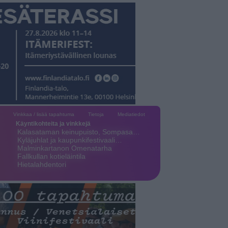
Vinkkaa / lisää tapahtuma
Tietoja
Mediatiedot
Käyntikohteita ja vinkkejä
Kalasataman keinupuisto, Sompasa…
Kyläjuhlat ja kaupunkifestivaali…
Malminkartanon Omenatarha
Fallkullan kotieläintila
Hietalahdentori