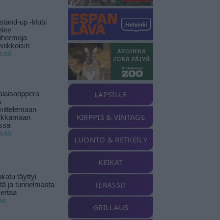
stand-up -klubi
elee
uhermoja
viikkoisin
isää
LAPSILLE
alaisooppera
ä
ittelemaan
KIRPPIS & VINTAGE
ikkamaan
ssä
isää
LUONTO & RETKEILY
KEIKAT
katu täyttyi
TERASSIT
stä ja tunnelmasta
kertaa
ää
GRILLAUS