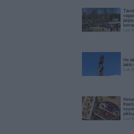
Tämä
vapp
järjes
kerra
Lue l
He la
lakki
Lue l
Hesar
ihast
syyri
pikku
Lue l