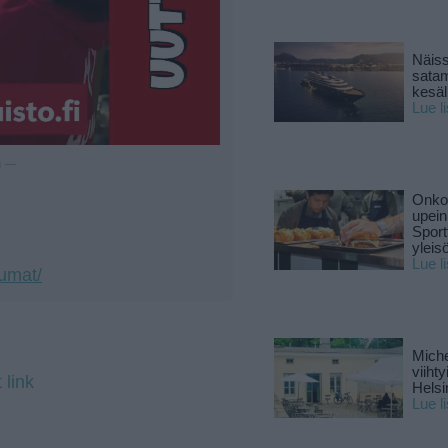
Näiss
sata
kesäll
Lue l
u —
Onko 
upein
Sport
yleis
Lue l
tumat/
Miche
viiht
 link
Helsi
Lue l