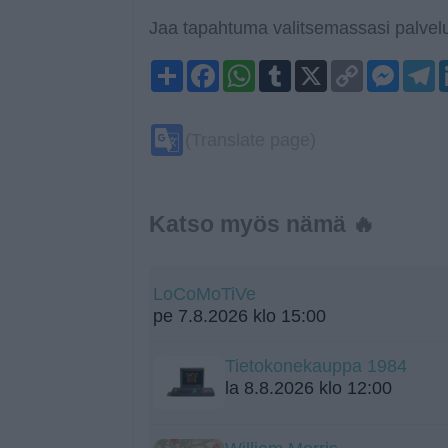
Jaa tapahtuma valitsemassasi palvelu
Share
Facebook
WhatsApp
Tumblr
X
Copy
Mess
T
Link
Google
(Translate page)
Translate
Katso myös nämä 🔥
LoCoMoTiVe
pe 7.8.2026 klo 15:00
Tietokonekauppa 1984
la 8.8.2026 klo 12:00