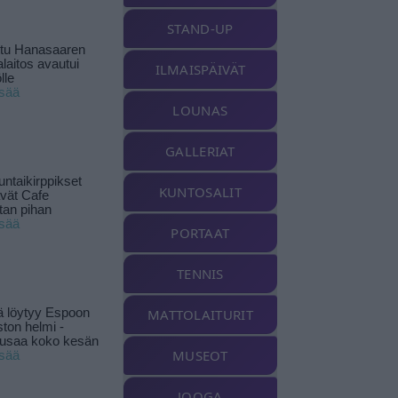
STAND-UP
ttu Hanasaaren
laitos avautui
ILMAISPÄIVÄT
lle
isää
LOUNAS
GALLERIAT
ntaikirppikset
KUNTOSALIT
ävät Cafe
tan pihan
isää
PORTAAT
TENNIS
ä löytyy Espoon
MATTOLAITURIT
ston helmi -
musaa koko kesän
MUSEOT
isää
JOOGA