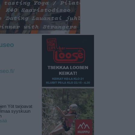
useo
seo.fi/
jen Yöt tarjoavat
elmaa syyskuun
n
isää