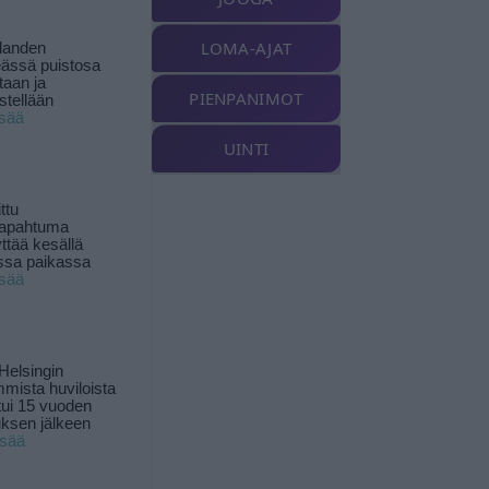
LOMA-AJAT
landen
ässä puistosa
taan ja
PIENPANIMOT
istellään
isää
UINTI
ttu
tapahtuma
yttää kesällä
ssa paikassa
isää
Helsingin
mista huviloista
ui 15 vuoden
ksen jälkeen
isää