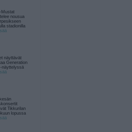
-Mustat
ttelee nousua
rpesikseen
lla stadionilla
isää
t näyttävät
taa Generation
-näyttelyssä
isää
 kesän
skonsertit
ävät Tikkurilan
okuun lopussa
isää