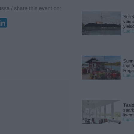
ssa / share this event on:
Sulje
enger
elegram
LinkedIn
voima
yleisö
Lue l
Sunnu
täytt
Rega
Lue l
Täält
saari
live
Lue l