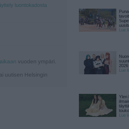
yttely luontokadosta
Puna
tavoi
Supe
uusitu
Lue l
Nuore
-aikaan
vuoden ympäri.
suun
2026 
Lue l
i uutisen Helsingin
Ylen
ilmai
täytt
touk
Lue l