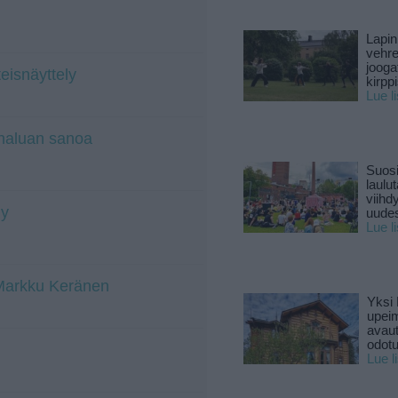
Lapin
vehre
jooga
eisnäyttely
kirpp
Lue l
 haluan sanoa
Suosi
laulu
viihd
ly
uude
Lue l
 Markku Keränen
Yksi 
upeim
avaut
odotu
Lue l