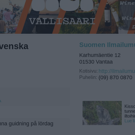
svenska
Suomen Ilmailum
Karhumäentie 12
01530 Vantaa
Kotisivu:
http://ilmailumu
Puhelin:
(09) 870 0870
a.
Kisso
tunn
iltoihi
Lue l
na guidning på lördag