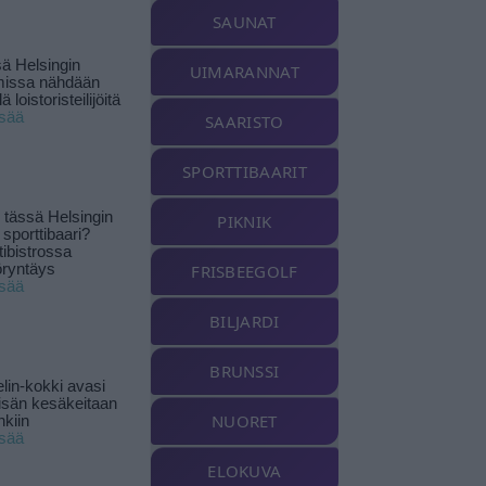
SAUNAT
ä Helsingin
UIMARANNAT
missa nähdään
ä loistoristeilijöitä
isää
SAARISTO
SPORTTIBAARIT
tässä Helsingin
PIKNIK
 sporttibaari?
tibistrossa
öryntäys
FRISBEEGOLF
isää
BILJARDI
BRUNSSI
lin-kokki avasi
yisän kesäkeitaan
NUORET
nkiin
isää
ELOKUVA