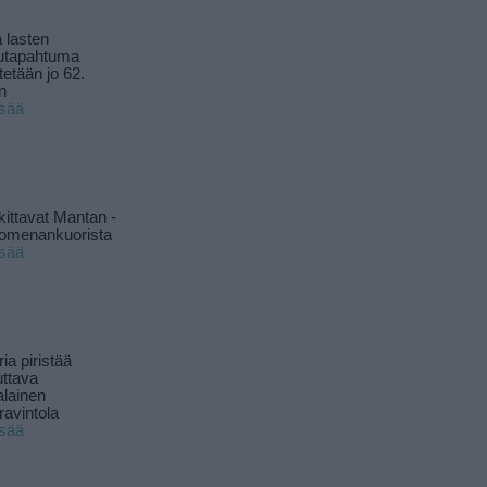
 lasten
utapahtuma
tetään jo 62.
n
isää
kittavat Mantan -
 omenankuorista
isää
ia piristää
uttava
alainen
ravintola
isää