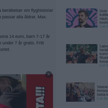
berättelser om flyghistoria!
Uusi 
kutitt
 passar alla åldrar. Max.
naur
keski
Lue l
uxna 14 euro, barn 7-17 år
under 7 år gratis. Fritt
Lapu
ortet.
herä
kumm
Must
kesä
Lue l
—
×
Vaasan
ihmisi
toista 
Lue lis