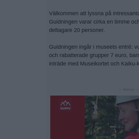
Välkommen att lyssna på intressanta 
Guidningen varar cirka en timme och
deltagare 20 personer.
Guidningen ingår i museets entré: v
och rabatterade grupper 7 euro, barn 
inträde med Museikortet och Kaiku-k
— Mainos 