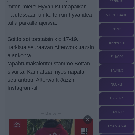
SAARISTO
miten mielit! Hyvän istumapaikan
halutessaan on kuitenkin hyvä idea
SPORTTIBAARIT
tulla paikalle ajoissa.
PIKNIK
Soitto soi torstaisin klo 17-19.
FRISBEEGOLF
Tarkista seuraavan Afterwork Jazzin
ajankohta
BILJARDI
tapahtumakalenteristamme Bottan
BRUNSSI
sivuilta. Kannattaa myös napata
seurantaan Afterwork Jazzin
NUORET
Instagram-tili
ELOKUVA
STAND-UP
— Mainos —
×
ILMAISPÄIVÄT