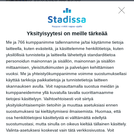
Soli Summer
to 13.8.2026 klo 20:00
Yksityisyytesi on meille tärkeää
Flow Festival 2026
Me ja 766 kumppanimme tallennamme ja/tai käytämme tietoja
pe 14.8.2026 klo 15:00
laitteella, kuten evästeitä, ja käsittelemme henkilötietoja, kuten
yksilöllisiä tunnisteita ja laitteella lähetettyä standarditietoa
personoidun mainonnan ja sisällön, mainonnan ja sisällön
Vallisaaren K40
mittaamisen, yleisötutkimusten ja palvelujen kehittämisen
saaristodisco 🪩🥂
vuoksi.
Me ja yhteistyökumppanimme voimme suostumuksellasi
pe 14.8.2026 klo 19:30
käyttää tarkkoja paikkatietoja ja tunnistetietoja laitteen
skannauksen avulla. Voit napsauttamalla suostua meidän ja
kumppaneidemme yllä kuvatulla tavalla suorittamaamme
Meritallin DJ-ilta
tietojesi käsittelyyn. Vaihtoehtoisesti voit siirtyä
la 15.8.2026 klo 20:00
yksityiskohtaisempiin tietoihin ja muuttaa asetuksiasi ennen
suostumuksesi tai kieltäytymisesi ilmaisemista.
Huomaa, että
osa henkilötietojesi käsittelystä ei välttämättä edellytä
Jazzy Jam Sunday
suostumustasi, mutta sinulla on oikeus kieltää tällainen käsittely.
su 16.8.2026 klo 18:30
Valinta-asetuksesi koskevat vain tätä verkkosivustoa. Voit