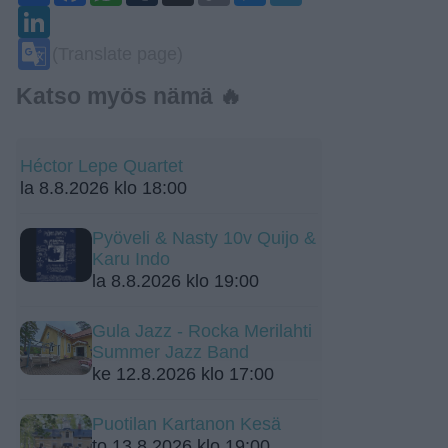
LinkedIn
Google
(Translate page)
Translate
Katso myös nämä 🔥
Héctor Lepe Quartet
la 8.8.2026 klo 18:00
Pyöveli & Nasty 10v Quijo &
Karu Indo
la 8.8.2026 klo 19:00
Gula Jazz - Rocka Merilahti
Summer Jazz Band
ke 12.8.2026 klo 17:00
Puotilan Kartanon Kesä
to 13.8.2026 klo 19:00