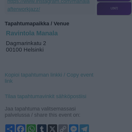
https://www.instagram.com/manala
afterworkjazz/
UINTI
Tapahtumapaikka / Venue
Ravintola Manala
Dagmarinkatu 2
00100 Helsinki
Kopioi tapahtuman linkki / Copy event
link
Tilaa tapahtumavinkit sähköpostiisi
Jaa tapahtuma valitsemassasi
palvelussa / share this event on:
Share
Facebook
WhatsApp
Tumblr
X
Copy
Messenger
Telegram
Link