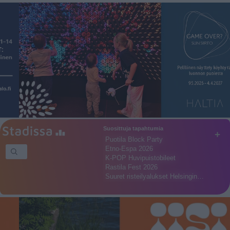
Suosittuja tapahtumia
+
Puotila Block Party
Etno-Espa 2026
K-POP Huvipuistobileet
Rastila Fest 2026
Suuret risteilyalukset Helsingin…