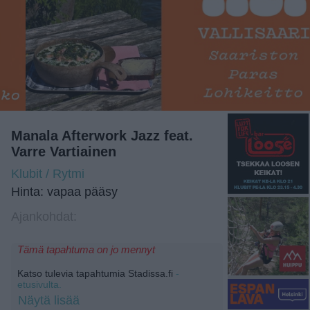
Manala Afterwork Jazz feat.
Varre Vartiainen
Klubit / Rytmi
Hinta: vapaa pääsy
Ajankohdat:
Tämä tapahtuma on jo mennyt
Katso tulevia tapahtumia Stadissa.fi
-
etusivulta.
Näytä lisää