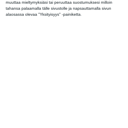
muuttaa mieltymyksiäsi tai peruuttaa suostumuksesi milloin
tahansa palaamalla tälle sivustolle ja napsauttamalla sivun
Jamma Jamma Jamit
alaosassa olevaa "Yksityisyys" -painiketta.
ti 18.8.2026 klo 18:00
Elokuussa nautitaan
tunnelmallisista
elokuvista ulkona
Lue lisää
Bassot jyrisevät Koffin
puistossa Taiteiden
yönä