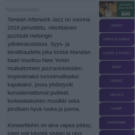
Tapahtumasta:
Torstain Afterwork Jazz on vuonna
LAPSILLE
2018 perustettu, viikoittainen
jazzklubi Helsingin
KIRPPIS & VINTAGE
ydinkeskustassa. Syys- ja
kevätkaudella joka torstai Manalan
LUONTO & RETKEILY
baari muuttuu New Yorkin
KEIKAT
mutkattomien jazzravintoloiden
inspiroimaksi tunnelmalliseksi
TERASSIT
kapakaksi, jossa yhdistyvät
kursailemattomat puitteet,
GRILLAUS
korkealaatuinen musiikki sekä
pirullisen hyvä ruoka ja juoma.
SAUNAT
UIMARANNAT
Konsertteihin on aina vapaa pääsy,
joten voit kävellä sisään ja ulos