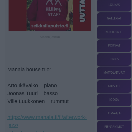
LOUNAS
GALLERIAT
KUNTOSALIT
— Sisältö jatkuu —
PORTAAT
TENNIS
Manala house trio:
MATTOLAITURIT
Arto Ikävalko – piano
MUSEOT
Joonas Tuuri – basso
JOOGA
Ville Luukkonen – rummut
LOMA-AJAT
https://www.manala.fi/fi/afterwork-
jazz/
PIENPANIMOT