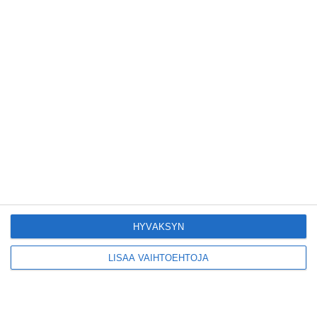
Yleisölle avattu 112-
vuotiaan laivan sauna
antaa pehmeät löylyt
Lue lisää
Tämän leipomo-
kahvilan
karjalanpiirakoilla on
EU-sertifikaatti
Lue lisää
HYVÄKSYN
LISÄÄ VAIHTOEHTOJA
Konepajan näyttämö toi
kiinnostavia toimijoita
Vallilaan
Lue lisää