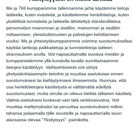
Paalanen, kukkatalo ja ANI
Me ja 766 kumppanimme tallennamme ja/tai käytämme tietoja
ke 19.8.2026 klo 17:30
laitteella, kuten evästeitä, ja käsittelemme henkilötietoja, kuten
yksilöllisiä tunnisteita ja laitteella lähetettyä standarditietoa
Juhlaviikot: Huvilan
personoidun mainonnan ja sisällön, mainonnan ja sisällön
konsertit 2026
mittaamisen, yleisötutkimusten ja palvelujen kehittämisen
ke 19.8.2026 klo 19:00
vuoksi.
Me ja yhteistyökumppanimme voimme suostumuksellasi
käyttää tarkkoja paikkatietoja ja tunnistetietoja laitteen
skannauksen avulla. Voit napsauttamalla suostua meidän ja
kumppaneidemme yllä kuvatulla tavalla suorittamaamme
tietojesi käsittelyyn. Vaihtoehtoisesti voit siirtyä
yksityiskohtaisempiin tietoihin ja muuttaa asetuksiasi ennen
suostumuksesi tai kieltäytymisesi ilmaisemista.
Huomaa, että
osa henkilötietojesi käsittelystä ei välttämättä edellytä
suostumustasi, mutta sinulla on oikeus kieltää tällainen käsittely.
Valinta-asetuksesi koskevat vain tätä verkkosivustoa. Voit
Elokuussa nautitaan
tunnelmallisista
muuttaa mieltymyksiäsi tai peruuttaa suostumuksesi milloin
elokuvista ulkona
tahansa palaamalla tälle sivustolle ja napsauttamalla sivun
Lue lisää
alaosassa olevaa "Yksityisyys" -painiketta.