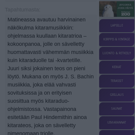
Tapahtumasta:
Matineassa avautuu harvinainen
LAPSILLE
näkökulma kitaramusiikkiin:
ohjelmassa kuullaan kitaratrioa –
KIRPPIS & VINTAGE
kokoonpanoa, jolle on sävelletty
huomattavasti vähemmän musiikkia
LUONTO & RETKEILY
kuin kitaraduolle tai -kvartetille.
KEIKAT
Juuri siksi jokainen teos on pieni
löytö. Mukana on myös J. S. Bachin
TERASSIT
musiikkia, joka elää vahvasti
sovituksissa ja on erityisen
GRILLAUS
suosittua myös kitaraduo-
ohjelmistossa. Vastapainona
SAUNAT
esitetään Paul Hindemithin ainoa
UIMARANNAT
kitarateos, joka on sävelletty
nimenomaan triolle.