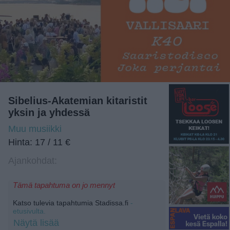
Sibelius-Akatemian kitaristit
yksin ja yhdessä
Muu musiikki
Hinta: 17 / 11 €
Ajankohdat:
Tämä tapahtuma on jo mennyt
Katso tulevia tapahtumia Stadissa.fi
-
etusivulta.
Näytä lisää