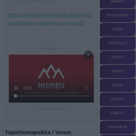
SAARISTO
https://hakasalmenhuvila.fi/tapahtu
SPORTTIBAARIT
mat/sibelius-akatemian-kitaristit/
PIKNIK
FRISBEEGOLF
— Mainos —
×
BILJARDI
BRUNSSI
NUORET
ELOKUVA
— Sisältö jatkuu —
STAND-UP
ILMAISPÄIVÄT
Tapahtumapaikka / Venue