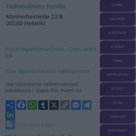
Hakasalmen huvila
LOUNAS
Mannerheimintie 13 B
GALLERIAT
00100 Helsinki
KUNTOSALIT
PORTAAT
Kopioi tapahtuman linkki / Copy event
link
TENNIS
Tilaa tapahtumavinkit sähköpostiisi
MATTOLAITURIT
Jaa tapahtuma valitsemassasi
MUSEOT
palvelussa / share this event on:
Share
Facebook
WhatsApp
Tumblr
X
Copy
Messenger
Telegram
JOOGA
Link
LinkedIn
LOMA-AJAT
Google
(Translate page)
Translate
PIENPANIMOT