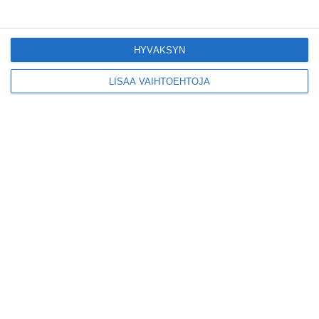
kiinnostavia toimijoita
Vallilaan
Lue lisää
HYVÄKSYN
LISÄÄ VAIHTOEHTOJA
Suosittu esitys tekee
joukkuevoimistelun
kääntöpuolia näkyväksi
Lue lisää
Yrjönkadun uimahalli
avautui pitkän
odotuksen jälkeen
Lue lisää
Tämä lavarunous-ilta on