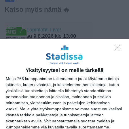
Katso myös nämä 🔥
Lapinlahti Live!
su 9.8.2026 klo 13:00
Sointi Jazz Ensemble: Mare
mare (Sointien Kalasatama)
su 9.8.2026 klo 15:00
Yksityisyytesi on meille tärkeää
Me ja 766 kumppanimme tallennamme ja/tai käytämme tietoja
Storyville Country Festival: Ninni
laitteella, kuten evästeitä, ja käsittelemme henkilötietoja, kuten
Poijärvi Trio
yksilöllisiä tunnisteita ja laitteella lähetettyä standarditietoa
su 9.8.2026 klo 15:00
personoidun mainonnan ja sisällön, mainonnan ja sisällön
mittaamisen, yleisötutkimusten ja palvelujen kehittämisen
Etno-Espa 2026
vuoksi.
Me ja yhteistyökumppanimme voimme suostumuksellasi
ke 12.8.2026 klo 16:00
käyttää tarkkoja paikkatietoja ja tunnistetietoja laitteen
skannauksen avulla. Voit napsauttamalla suostua meidän ja
kumppaneidemme yllä kuvatulla tavalla suorittamaamme