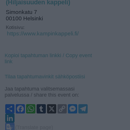
(Hiljaisuuden kappeli)
Simonkatu 7
00100 Helsinki
Kotisivu:
https://www.kampinkappeli.fi/
Kopioi tapahtuman linkki / Copy event
link
Tilaa tapahtumavinkit sähköpostiisi
Jaa tapahtuma valitsemassasi
palvelussa / share this event on:
Share
Facebook
WhatsApp
Tumblr
X
Copy
Messenger
Telegram
Link
LinkedIn
Google
(Translate page)
Translate