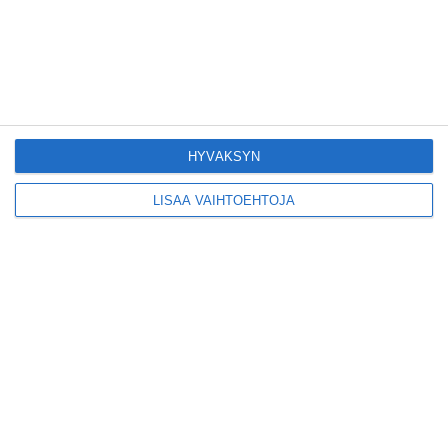
Yleisölle avattu 112-
vuotiaan laivan sauna
antaa pehmeät löylyt
Lue lisää
HYVÄKSYN
LISÄÄ VAIHTOEHTOJA
Tämän leipomo-
kahvilan
karjalanpiirakoilla on
EU-sertifikaatti
Lue lisää
Konepajan näyttämö toi
kiinnostavia toimijoita
Vallilaan
Lue lisää