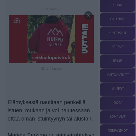
LOUNAS
— Mainos —
×
GALLERIAT
KUNTOSALIT
PORTAAT
TENNIS
— Sisältö jatkuu —
MATTOLAITURIT
MUSEOT
Elämyksestä nautitaan penkeillä
JOOGA
istuen, mukaan ja voi halutessaan
LOMA-AJAT
ottaa oman istuintyynyn tai alustan.
PIENPANIMOT
Mariela Sarkima on äänivärähtelyyn