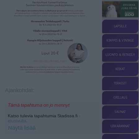
LAPSILLE
KIRPPIS & VINTAGE
LUONTO & RETKEILY
KEIKAT
TERASSIT
Ajankohdat:
GRILLAUS
Tämä tapahtuma on jo mennyt
SAUNAT
Katso tulevia tapahtumia Stadissa.fi
-
etusivulta.
UIMARANNAT
Näytä lisää