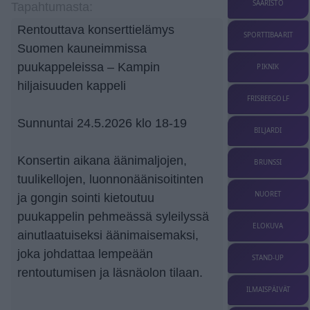
SAARISTO
Tapahtumasta:
Rentouttava konserttielämys
SPORTTIBAARIT
Suomen kauneimmissa
puukappeleissa – Kampin
PIKNIK
hiljaisuuden kappeli
FRISBEEGOLF
Sunnuntai 24.5.2026 klo 18-19
BILJARDI
Konsertin aikana äänimaljojen,
BRUNSSI
tuulikellojen, luonnonäänisoitinten
NUORET
ja gongin sointi kietoutuu
puukappelin pehmeässä syleilyssä
ELOKUVA
ainutlaatuiseksi äänimaisemaksi,
joka johdattaa lempeään
STAND-UP
rentoutumisen ja läsnäolon tilaan.
ILMAISPÄIVÄT