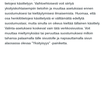
Kuorojen kierros
tietojesi käsittelyyn. Vaihtoehtoisesti voit siirtyä
to 13.8.2026 klo 17:00
yksityiskohtaisempiin tietoihin ja muuttaa asetuksiasi ennen
suostumuksesi tai kieltäytymisesi ilmaisemista.
Huomaa, että
osa henkilötietojesi käsittelystä ei välttämättä edellytä
Meksiko A Cappella
suostumustasi, mutta sinulla on oikeus kieltää tällainen käsittely.
to 13.8.2026 klo 19:00
Valinta-asetuksesi koskevat vain tätä verkkosivustoa. Voit
muuttaa mieltymyksiäsi tai peruuttaa suostumuksesi milloin
tahansa palaamalla tälle sivustolle ja napsauttamalla sivun
Malmin tapahtumakesä
alaosassa olevaa "Yksityisyys" -painiketta.
elokuu 2026: Teini-Pää,
Aarne Alligaattori, Lyyti,
Steve ‘n’ Seagulls, Antti
Paalanen, kukkatalo ja ANI
pe 14.8.2026 klo 19:00
Avec Jorma
su 16.8.2026 klo 16:00
Kuupuu: Konsertti
ti 18.8.2026 klo 18:00