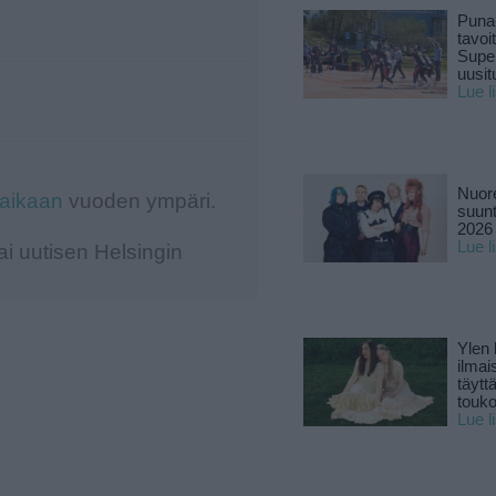
Puna
tavoi
Supe
uusitu
Lue l
Nuore
-aikaan
vuoden ympäri.
suun
2026 
Lue l
i uutisen Helsingin
Ylen
ilmai
täytt
touk
Lue l