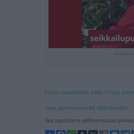
— Sisältö jatku
Kopioi tapahtuman linkki / Copy event
Tilaa tapahtumavinkit sähköpostiisi
Jaa tapahtuma valitsemassasi palvelu
Share
Facebook
WhatsApp
Tumblr
X
Copy
Mess
T