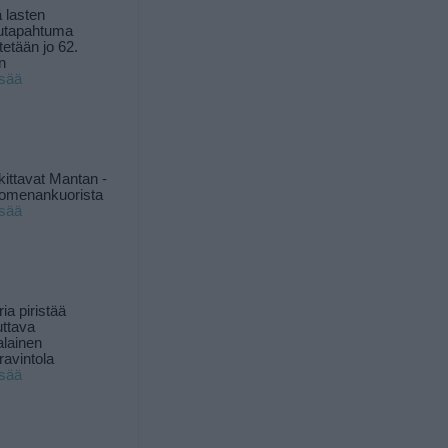
 lasten
utapahtuma
tetään jo 62.
n
isää
kittavat Mantan -
 omenankuorista
isää
ia piristää
uttava
alainen
ravintola
isää