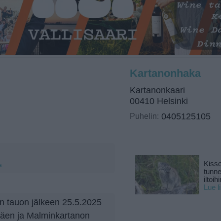
Kartanonhaka
Kartanonkaari
00410 Helsinki
Puhelin:
0405125105
Kisso
a.
tunn
iltoihi
Lue l
en tauon jälkeen 25.5.2025
äen ja Malminkartanon