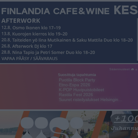
Sääennusteet 🌧 ☼
Suosittuja tapahtumia
Puotila Block Party
Etno-Espa 2026
K-POP Huvipuistobileet
Rastila Fest 2026
Suuret risteilyalukset Helsingin…