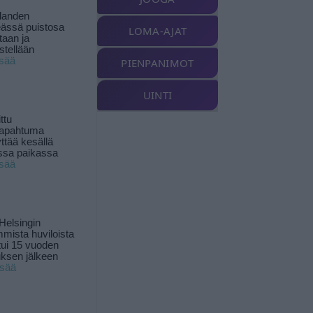
landen
ässä puistosa
LOMA-AJAT
taan ja
istellään
isää
PIENPANIMOT
UINTI
ttu
tapahtuma
yttää kesällä
ssa paikassa
isää
Helsingin
mista huviloista
ui 15 vuoden
ksen jälkeen
isää