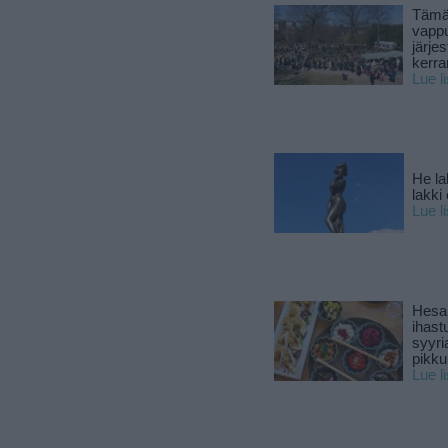
Tämä
vapp
järjes
kerra
Lue l
He la
lakki
Lue l
Hesar
ihast
syyri
pikku
Lue l