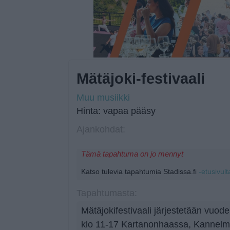
Mätäjoki-festivaali
Muu musiikki
Hinta: vapaa pääsy
Ajankohdat:
Tämä tapahtuma on jo mennyt
Katso tulevia tapahtumia Stadissa.fi
-etusivult
Tapahtumasta:
Mätäjokifestivaali järjestetään vuod
klo 11-17 Kartanonhaassa, Kannelm