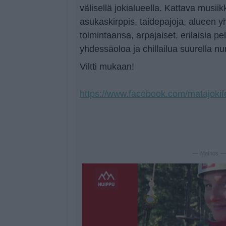
välisellä jokialueella. Kattava musii
asukaskirppis, taidepajoja, alueen yh
toimintaansa, arpajaiset, erilaisia pe
yhdessäoloa ja chillailua suurella nu
Viltti mukaan!
https://www.facebook.com/matajokife
— Mainos 