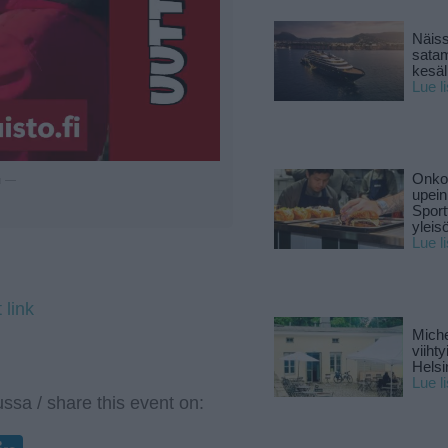
Näiss
sata
kesäll
Lue l
Onko 
u —
upein
Sport
yleis
Lue l
 link
Miche
viiht
Helsi
Lue l
ssa / share this event on:
enger
elegram
LinkedIn