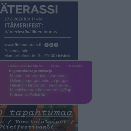
Vinkkaa / lisää tapahtuma
Tietoja
Mediatiedot
Käyntikohteita ja vinkkejä
Metsät, luontopolut ja luontokei…
Helsingin joogastudiot ja joogak…
Helsingin kirpputorit, second-ha…
Mustikkamaan kesäteatteri (Yliop…
Patisserie Pihlström