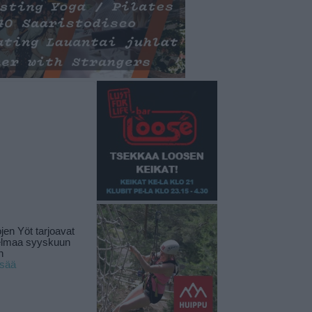
jen Yöt tarjoavat
elmaa syyskuun
n
isää