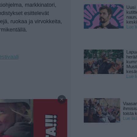
kkiohjelma, markkinatori,
Uusi 
distykset esittelevät
kutitt
naur
lejä, ruokaa ja virvokkeita,
keski
Lue l
rmikentällä.
Lapu
stivaali
herä
kumm
Must
kesä
Lue l
—
×
Vaasan
ihmisi
toista 
Lue lis