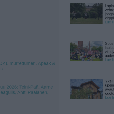
Lapin
vehre
jooga
kirpp
Lue l
Suosi
laulu
viihd
uude
Lue l
 (DK), murrettumeri, Apeak &
ic
Yksi 
upeim
uu 2026: Teini-Pää, Aarne
avaut
 Seagulls, Antti Paalanen,
odotu
Lue l