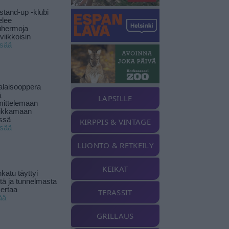
stand-up -klubi
elee
uhermoja
viikkoisin
isää
alaisooppera
ä
LAPSILLE
ittelemaan
ikkamaan
ssä
KIRPPIS & VINTAGE
isää
LUONTO & RETKEILY
KEIKAT
katu täyttyi
stä ja tunnelmasta
kertaa
TERASSIT
ää
GRILLAUS