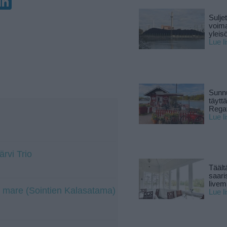
Sulje
voima
yleisö
Lue l
Sunnu
täytt
Rega
Lue l
ärvi Trio
Täält
saari
live
 mare (Sointien Kalasatama)
Lue l