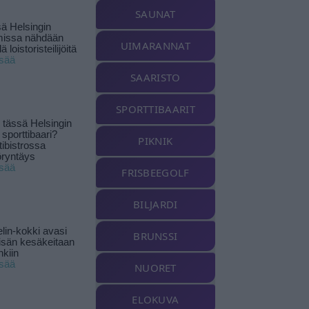
SAUNAT
ä Helsingin
missa nähdään
UIMARANNAT
ä loistoristeilijöitä
isää
SAARISTO
SPORTTIBAARIT
tässä Helsingin
 sporttibaari?
PIKNIK
tibistrossa
öryntäys
isää
FRISBEEGOLF
BILJARDI
lin-kokki avasi
BRUNSSI
yisän kesäkeitaan
nkiin
isää
NUORET
ELOKUVA