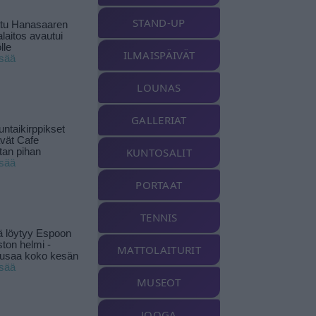
STAND-UP
ttu Hanasaaren
laitos avautui
lle
ILMAISPÄIVÄT
isää
LOUNAS
GALLERIAT
ntaikirppikset
ävät Cafe
KUNTOSALIT
tan pihan
isää
PORTAAT
TENNIS
ä löytyy Espoon
ston helmi -
MATTOLAITURIT
musaa koko kesän
isää
MUSEOT
JOOGA