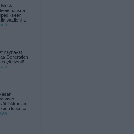
-Mustat
ttelee nousua
rpesikseen
lla stadionilla
isää
t näyttävät
taa Generation
-näyttelyssä
isää
 kesän
skonsertit
ävät Tikkurilan
okuun lopussa
isää