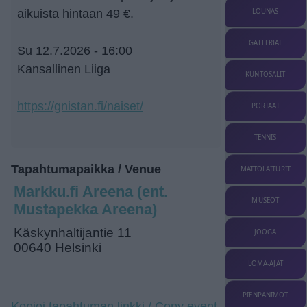
LOUNAS
aikuista hintaan 49 €.
GALLERIAT
Su 12.7.2026 - 16:00
Kansallinen Liiga
KUNTOSALIT
https://gnistan.fi/naiset/
PORTAAT
TENNIS
Tapahtumapaikka / Venue
MATTOLAITURIT
Markku.fi Areena (ent.
MUSEOT
Mustapekka Areena)
Käskynhaltijantie 11
JOOGA
00640 Helsinki
LOMA-AJAT
PIENPANIMOT
Kopioi tapahtuman linkki / Copy event