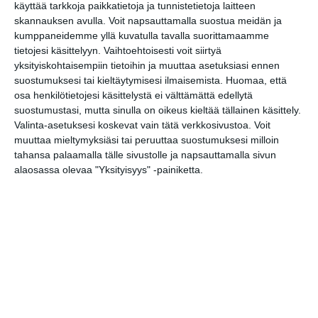
puistossa Taiteiden
käyttää tarkkoja paikkatietoja ja tunnistetietoja laitteen
yönä
skannauksen avulla. Voit napsauttamalla suostua meidän ja
Lue lisää
kumppaneidemme yllä kuvatulla tavalla suorittamaamme
tietojesi käsittelyyn. Vaihtoehtoisesti voit siirtyä
yksityiskohtaisempiin tietoihin ja muuttaa asetuksiasi ennen
suostumuksesi tai kieltäytymisesi ilmaisemista.
Huomaa, että
osa henkilötietojesi käsittelystä ei välttämättä edellytä
Kissojen Yöt tarjoavat
suostumustasi, mutta sinulla on oikeus kieltää tällainen käsittely.
tunnelmaa syyskuun
iltoihin
Valinta-asetuksesi koskevat vain tätä verkkosivustoa. Voit
Lue lisää
muuttaa mieltymyksiäsi tai peruuttaa suostumuksesi milloin
tahansa palaamalla tälle sivustolle ja napsauttamalla sivun
alaosassa olevaa "Yksityisyys" -painiketta.
Uusi stand-up -klubi
kutittelee nauruhermoja
keskiviikkoisin
Lue lisää
Lapualaisooppera herää