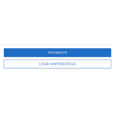
Lue lisää
Suosittu esitys tekee
joukkuevoimistelun
kääntöpuolia näkyväksi
Lue lisää
HYVÄKSYN
LISÄÄ VAIHTOEHTOJA
Yrjönkadun uimahalli
avautui pitkän
odotuksen jälkeen
Lue lisää
Tämä lavarunous-ilta on
tiettävästi ainoa
laatuaan koko