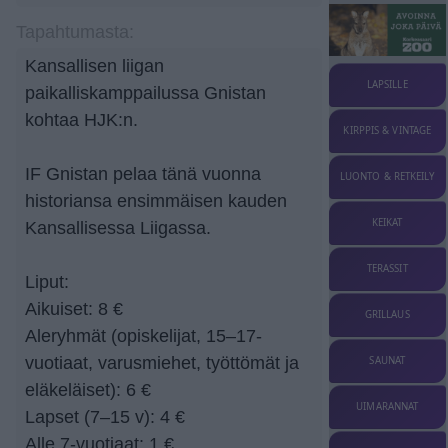
Tapahtumasta:
Kansallisen liigan
LAPSILLE
paikalliskamppailussa Gnistan
kohtaa HJK:n.
KIRPPIS & VINTAGE
IF Gnistan pelaa tänä vuonna
LUONTO & RETKEILY
historiansa ensimmäisen kauden
KEIKAT
Kansallisessa Liigassa.
TERASSIT
Liput:
Aikuiset: 8 €
GRILLAUS
Aleryhmät (opiskelijat, 15–17-
vuotiaat, varusmiehet, työttömät ja
SAUNAT
eläkeläiset): 6 €
UIMARANNAT
Lapset (7–15 v): 4 €
Alle 7-vuotiaat: 1 €