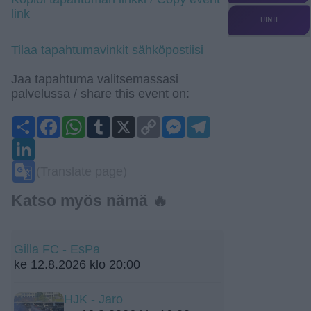
link
UINTI
Tilaa tapahtumavinkit sähköpostiisi
Jaa tapahtuma valitsemassasi
palvelussa / share this event on:
Share
Facebook
WhatsApp
Tumblr
X
Copy
Messenger
Telegram
Link
LinkedIn
Google
(Translate page)
Translate
Katso myös nämä 🔥
Gilla FC - EsPa
ke 12.8.2026 klo 20:00
HJK - Jaro