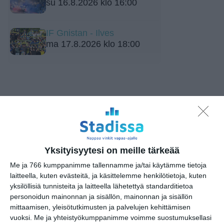
su 16.8.2026 klo 16:00
IF Gnistan - Ilves
ma 17.8.2026 klo 18:00
Elokuussa nautitaan
Yksityisyytesi on meille tärkeää
tunnelmallisista
elokuvista ulkona
Me ja 766 kumppanimme tallennamme ja/tai käytämme tietoja
Lue lisää
laitteella, kuten evästeitä, ja käsittelemme henkilötietoja, kuten
yksilöllisiä tunnisteita ja laitteella lähetettyä standarditietoa
personoidun mainonnan ja sisällön, mainonnan ja sisällön
mittaamisen, yleisötutkimusten ja palvelujen kehittämisen
vuoksi.
Me ja yhteistyökumppanimme voimme suostumuksellasi
Bassot jyrisevät Koffin