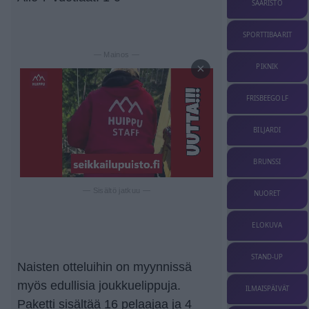
SAARISTO
SPORTTIBAARIT
— Mainos —
×
PIKNIK
FRISBEEGOLF
BILJARDI
BRUNSSI
— Sisältö jatkuu —
NUORET
ELOKUVA
STAND-UP
Naisten otteluihin on myynnissä
myös edullisia joukkuelippuja.
ILMAISPÄIVÄT
Paketti sisältää 16 pelaajaa ja 4