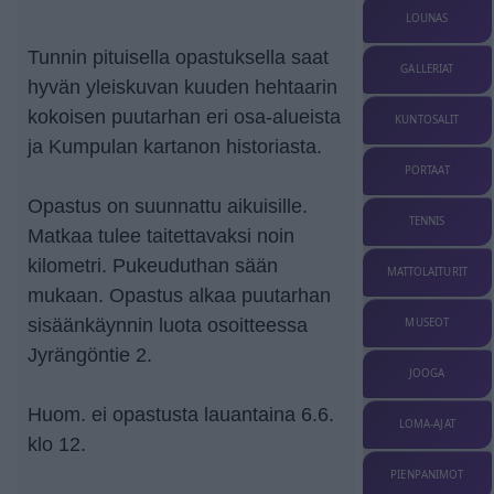
LOUNAS
Tunnin pituisella opastuksella saat
GALLERIAT
hyvän yleiskuvan kuuden hehtaarin
kokoisen puutarhan eri osa-alueista
KUNTOSALIT
ja Kumpulan kartanon historiasta.
PORTAAT
Opastus on suunnattu aikuisille.
TENNIS
Matkaa tulee taitettavaksi noin
kilometri. Pukeuduthan sään
MATTOLAITURIT
mukaan. Opastus alkaa puutarhan
sisäänkäynnin luota osoitteessa
MUSEOT
Jyrängöntie 2.
JOOGA
Huom. ei opastusta lauantaina 6.6.
LOMA-AJAT
klo 12.
PIENPANIMOT