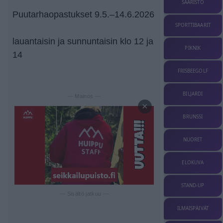
SAARISTO
Puutarhaopastukset 9.5.–14.6.2026
SPORTTIBAARIT
lauantaisin ja sunnuntaisin klo 12 ja
PIKNIK
14
FRISBEEGOLF
BILJARDI
— Mainos —
×
BRUNSSI
NUORET
ELOKUVA
STAND-UP
— Sisältö jatkuu —
ILMAISPÄIVÄT