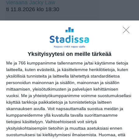
vieraana Jacky Law
ti 11.8.2026 klo 18:30
Kaupunkitanssit Maunulassa
ke 12.8.2026 klo 17:30
Kympillä Heurekaan torstai-
iltaisin
Yksityisyytesi on meille tärkeää
to 13.8.2026 klo 15:00
Me ja 766 kumppanimme tallennamme ja/tai käytämme tietoja
laitteella, kuten evästeitä, ja käsittelemme henkilötietoja, kuten
EMMA:n ilmaisilta
yksilöllisiä tunnisteita ja laitteella lähetettyä standarditietoa
pe 14.8.2026 klo 15:00
personoidun mainonnan ja sisällön, mainonnan ja sisällön
mittaamisen, yleisötutkimusten ja palvelujen kehittämisen
vuoksi.
Me ja yhteistyökumppanimme voimme suostumuksellasi
Peräkonttikirppis Haltialan
käyttää tarkkoja paikkatietoja ja tunnistetietoja laitteen
tilalla
skannauksen avulla. Voit napsauttamalla suostua meidän ja
la 15.8.2026 klo 10:00
kumppaneidemme yllä kuvatulla tavalla suorittamaamme
tietojesi käsittelyyn. Vaihtoehtoisesti voit siirtyä
yksityiskohtaisempiin tietoihin ja muuttaa asetuksiasi ennen
Aleksis Kiven kadun kirppis
suostumuksesi tai kieltäytymisesi ilmaisemista.
Huomaa, että
su 16.8.2026 klo 09:00