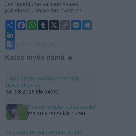
Jaa tapahtuma valitsemassasi
palvelussa / share this event on:
Share
Facebook
WhatsApp
Tumblr
X
Copy
Messenger
Telegram
Link
LinkedIn
Google
(Translate page)
Translate
Katso myös nämä 🔥
Lapinlahden vanhan sairaalan
historiakierros
su 9.8.2026 klo 14:00
Skatan kotieläinpihavierailut
ma 10.8.2026 klo 15:30
Keskustelua valokuvaamisesta: