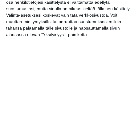
osa henkilötietojesi käsittelystä ei välttämättä edellytä
suostumustasi, mutta sinulla on oikeus kieltää tällainen käsittely.
Valinta-asetuksesi koskevat vain tätä verkkosivustoa. Voit
Katrinebergin
muuttaa mieltymyksiäsi tai peruuttaa suostumuksesi milloin
kotieläinpihavierailut
tahansa palaamalla tälle sivustolle ja napsauttamalla sivun
ma 17.8.2026 klo 15:30
alaosassa olevaa "Yksityisyys" -painiketta.
Helsingin juhlaviikot 2026
ti 18.8.2026 klo 10:00
Helsingin kaupungin
matkailuneuvonnan pop-up
ke 19.8.2026 klo 11:00