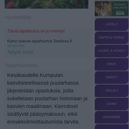
Ajankohdat:
LAPSILLE
Tämä tapahtuma on jo mennyt
KIRPPIS & VINTAGE
Katso tulevia tapahtumia Stadissa.fi
-
etusivulta.
LUONTO & RETKEILY
Näytä lisää
KEIKAT
Tapahtumasta:
Kesäkaudella Kumpulan
TERASSIT
kasvitieteellisessä puutarhassa
järjestetään opastuksia, joilla
GRILLAUS
sukelletaan puutarhan historiaan ja
SAUNAT
kasvien maailmaan. Kierrokset
sisältyvät pääsymaksuun, eikä
UIMARANNAT
ennakkoilmoittautumista tarvita.