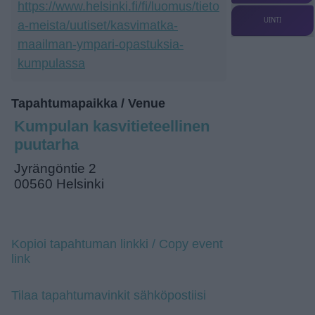
https://www.helsinki.fi/fi/luomus/tieto
UINTI
a-meista/uutiset/kasvimatka-
maailman-ympari-opastuksia-
kumpulassa
Tapahtumapaikka / Venue
Kumpulan kasvitieteellinen
puutarha
Jyrängöntie 2
00560 Helsinki
Kopioi tapahtuman linkki / Copy event
link
Tilaa tapahtumavinkit sähköpostiisi