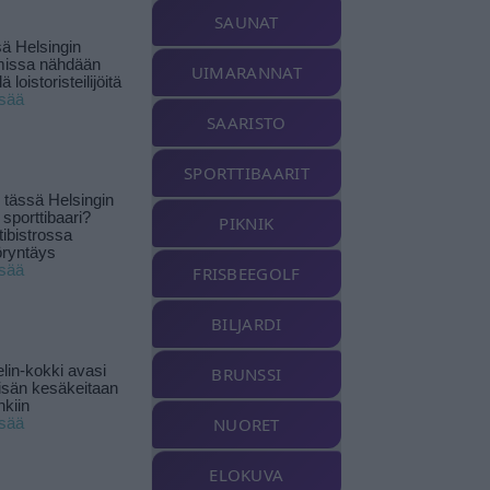
SAUNAT
ä Helsingin
missa nähdään
UIMARANNAT
ä loistoristeilijöitä
isää
SAARISTO
SPORTTIBAARIT
tässä Helsingin
 sporttibaari?
PIKNIK
tibistrossa
öryntäys
isää
FRISBEEGOLF
BILJARDI
lin-kokki avasi
BRUNSSI
yisän kesäkeitaan
nkiin
NUORET
isää
ELOKUVA