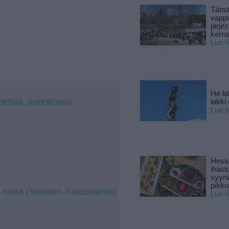
Tämä
vapp
järjes
kerra
Lue l
He la
tsiä, aurinkoisia
lakki
Lue l
Hesar
ihast
syyri
pikku
 mare (Sointien Kalasatama)
Lue l