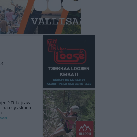
 3
jen Yöt tarjoavat
elmaa syyskuun
n
isää