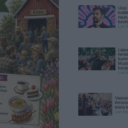
Uusi 
kutitt
naur
keski
Lue l
Lapu
herä
kumm
Must
kesä
Lue l
Vaasan
ihmisi
toista 
Lue lis