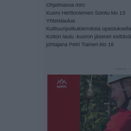
Ohjelmassa mm:
Kuoro Herttoniemen Sointu klo 13
Yhteislaulua
Kulttuuripolkukierroksia opastuksell
Koiton laulu -kuoron jäsenet esittävä
johtajana Petri Tiainen klo 16
— Mainos 