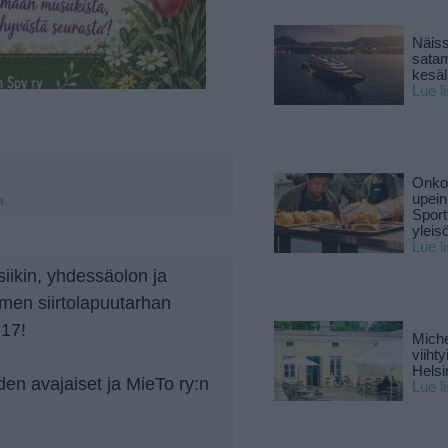
Näiss
sata
kesäll
Lue l
Onko 
upein
a.
Sport
yleis
Lue l
iikin, yhdessäolon ja
emen siirtolapuutarhan
-17!
Miche
viiht
Helsi
en avajaiset ja MieTo ry:n
Lue l