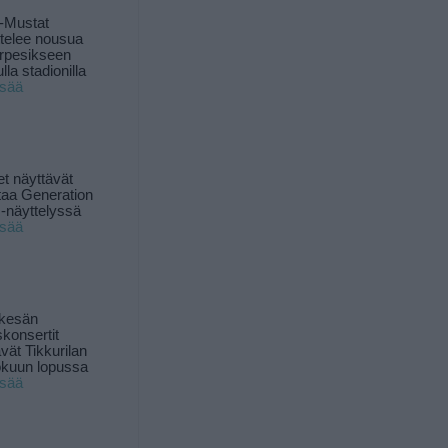
-Mustat
ttelee nousua
rpesikseen
lla stadionilla
isää
t näyttävät
taa Generation
-näyttelyssä
isää
 kesän
skonsertit
ävät Tikkurilan
okuun lopussa
isää