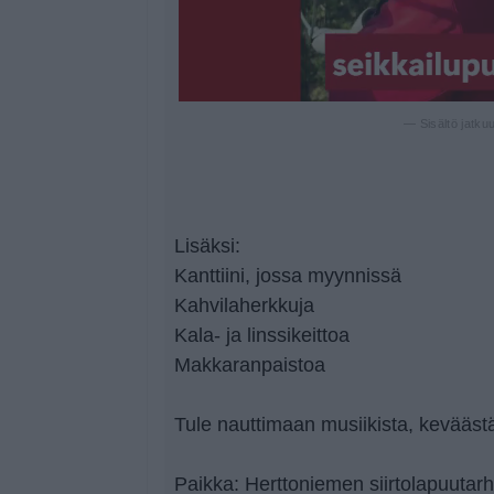
— Sisältö jatku
Lisäksi:
Kanttiini, jossa myynnissä
Kahvilaherkkuja
Kala- ja linssikeittoa
Makkaranpaistoa
Tule nauttimaan musiikista, keväästä
Paikka: Herttoniemen siirtolapuutarh