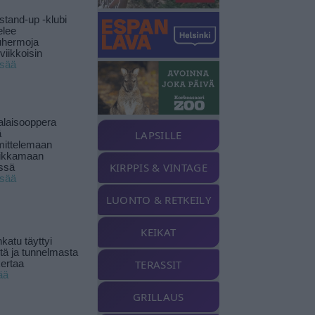
stand-up -klubi
elee
uhermoja
viikkoisin
isää
alaisooppera
ä
LAPSILLE
ittelemaan
ikkamaan
KIRPPIS & VINTAGE
ssä
isää
LUONTO & RETKEILY
KEIKAT
katu täyttyi
stä ja tunnelmasta
TERASSIT
kertaa
ää
GRILLAUS