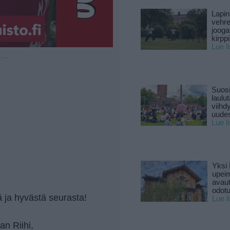
Lapin
vehre
jooga
kirpp
Lue l
u —
Suosi
laulu
viihd
uude
Lue l
Yksi 
upeim
avaut
odotu
 ja hyvästä seurasta!
Lue l
an Riihi,