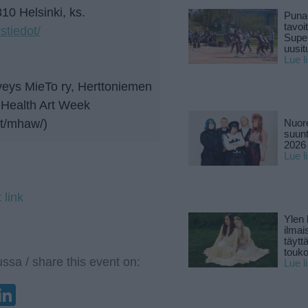
10 Helsinki, ks.
Puna
tavoi
stiedot/
Supe
uusitu
Lue l
veys MieTo ry, Herttoniemen
l Health Art Week
at/mhaw/)
Nuore
suun
2026 
Lue l
 link
Ylen
ilmai
täytt
touk
ssa / share this event on:
Lue l
enger
elegram
LinkedIn