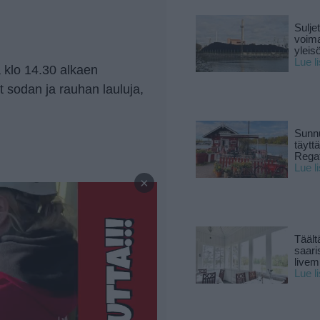
Sulje
voima
yleisö
Lue l
a klo 14.30 alkaen
t sodan ja rauhan lauluja,
Sunnu
täytt
Rega
Lue l
—
×
Täält
saari
live
Lue l