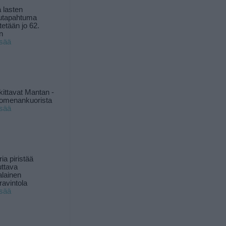
 lasten
utapahtuma
tetään jo 62.
n
isää
kittavat Mantan -
 omenankuorista
isää
ia piristää
uttava
alainen
ravintola
isää