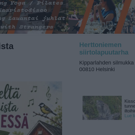
ista
Herttoniemen
siirtolapuutarha
Kipparlahden silmukka
00810 Helsinki
Kisso
tunn
iltoihi
Lue l