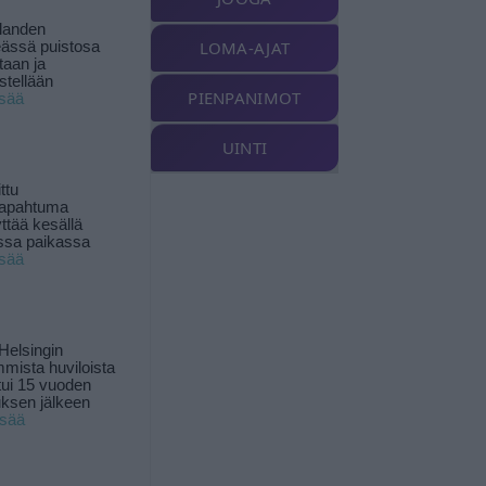
landen
LOMA-AJAT
ässä puistosa
taan ja
istellään
PIENPANIMOT
isää
UINTI
ttu
tapahtuma
yttää kesällä
ssa paikassa
isää
Helsingin
mista huviloista
ui 15 vuoden
ksen jälkeen
isää