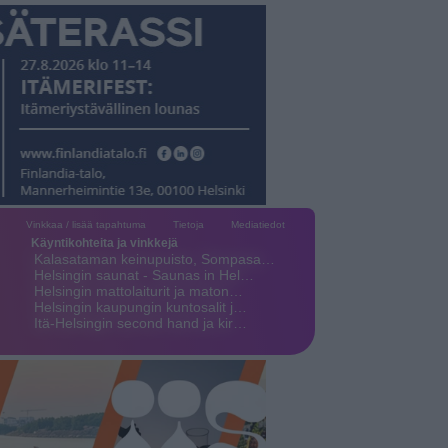
Vinkkaa / lisää tapahtuma
Tietoja
Mediatiedot
Käyntikohteita ja vinkkejä
Kalasataman keinupuisto, Sompasa…
Helsingin saunat - Saunas in Hel…
Helsingin mattolaiturit ja maton…
Helsingin kaupungin kuntosalit j…
Itä-Helsingin second hand ja kir…