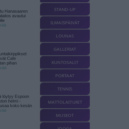
STAND-UP
ttu Hanasaaren
laitos avautui
lle
ILMAISPÄIVÄT
isää
LOUNAS
GALLERIAT
ntaikirppikset
ävät Cafe
KUNTOSALIT
tan pihan
isää
PORTAAT
TENNIS
ä löytyy Espoon
ston helmi -
MATTOLAITURIT
musaa koko kesän
isää
MUSEOT
JOOGA