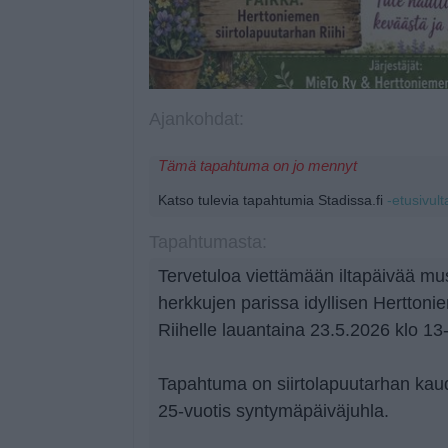
Ajankohdat:
Tämä tapahtuma on jo mennyt
Katso tulevia tapahtumia Stadissa.fi
-etusivult
Tapahtumasta:
Tervetuloa viettämään iltapäivää mus
herkkujen parissa idyllisen Herttoni
Riihelle lauantaina 23.5.2026 klo 13
Tapahtuma on siirtolapuutarhan kaud
25-vuotis syntymäpäiväjuhla.