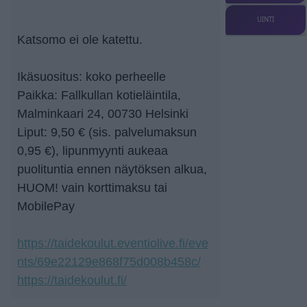
UINTI
Katsomo ei ole katettu.
Ikäsuositus: koko perheelle
Paikka: Fallkullan kotieläintila,
Malminkaari 24, 00730 Helsinki
Liput: 9,50 € (sis. palvelumaksun
0,95 €), lipunmyynti aukeaa
puolituntia ennen näytöksen alkua,
HUOM! vain korttimaksu tai
MobilePay
https://taidekoulut.eventiolive.fi/eve
nts/69e22129e868f75d008b458c/
https://taidekoulut.fi/