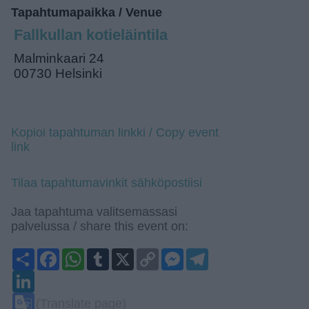
Tapahtumapaikka / Venue
Fallkullan kotieläintila
Malminkaari 24
00730 Helsinki
Kopioi tapahtuman linkki / Copy event
link
Tilaa tapahtumavinkit sähköpostiisi
Jaa tapahtuma valitsemassasi
palvelussa / share this event on:
Share
Facebook
WhatsApp
Tumblr
X
Copy
Messenger
Telegram
Link
LinkedIn
Google
(Translate page)
Translate