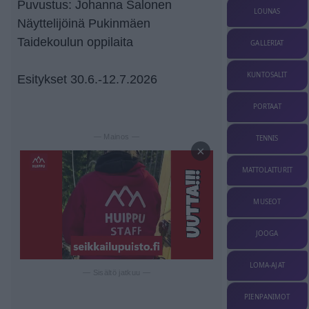
Puvustus: Johanna Salonen
LOUNAS
Näyttelijöinä Pukinmäen
Taidekoulun oppilaita
GALLERIAT
KUNTOSALIT
Esitykset 30.6.-12.7.2026
PORTAAT
— Mainos —
TENNIS
×
MATTOLAITURIT
MUSEOT
JOOGA
LOMA-AJAT
— Sisältö jatkuu —
PIENPANIMOT