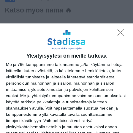
Katso myös nämä 🔥
Keisarin uudet vaatteet
su 9.8.2026 klo 15:00
Muistopäivä - Ihmisiä
Yksityisyytesi on meille tärkeää
historian hirmumyrskyssä
Me ja 766 kumppanimme tallennamme ja/tai käytämme tietoja
ma 10.8.2026 klo 18:30
laitteella, kuten evästeitä, ja käsittelemme henkilötietoja, kuten
yksilöllisiä tunnisteita ja laitteella lähetettyä standarditietoa
Kjell Westö: Missä kuljimme
personoidun mainonnan ja sisällön, mainonnan ja sisällön
kerran
mittaamisen, yleisötutkimusten ja palvelujen kehittämisen
ke 12.8.2026 klo 18:30
vuoksi.
Me ja yhteistyökumppanimme voimme suostumuksellasi
käyttää tarkkoja paikkatietoja ja tunnistetietoja laitteen
skannauksen avulla. Voit napsauttamalla suostua meidän ja
ABBA - Dancing Queen
kumppaneidemme yllä kuvatulla tavalla suorittamaamme
pe 14.8.2026 klo 19:00
tietojesi käsittelyyn. Vaihtoehtoisesti voit siirtyä
yksityiskohtaisempiin tietoihin ja muuttaa asetuksiasi ennen
suostumuksesi tai kieltäytymisesi ilmaisemista.
Huomaa, että