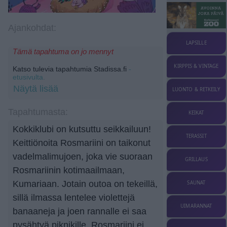
Ajankohdat:
LAPSILLE
Tämä tapahtuma on jo mennyt
KIRPPIS & VINTAGE
Katso tulevia tapahtumia Stadissa.fi
-
etusivulta.
Näytä lisää
LUONTO & RETKEILY
Tapahtumasta:
KEIKAT
Kokkiklubi on kutsuttu seikkailuun!
TERASSIT
Keittiönoita Rosmariini on taikonut
vadelmalimujoen, joka vie suoraan
GRILLAUS
Rosmariinin kotimaailmaan,
Kumariaan. Jotain outoa on tekeillä,
SAUNAT
sillä ilmassa lentelee violettejä
UIMARANNAT
banaaneja ja joen rannalle ei saa
pysähtyä piknikille. Rosmariini ei