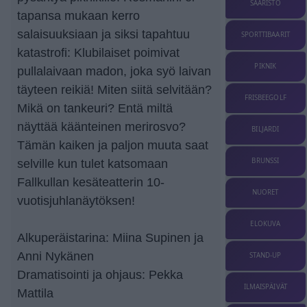
SAARISTO
tapansa mukaan kerro
salaisuuksiaan ja siksi tapahtuu
SPORTTIBAARIT
katastrofi: Klubilaiset poimivat
PIKNIK
pullalaivaan madon, joka syö laivan
täyteen reikiä! Miten siitä selvitään?
FRISBEEGOLF
Mikä on tankeuri? Entä miltä
näyttää käänteinen merirosvo?
BILJARDI
Tämän kaiken ja paljon muuta saat
BRUNSSI
selville kun tulet katsomaan
Fallkullan kesäteatterin 10-
NUORET
vuotisjuhlanäytöksen!
ELOKUVA
Alkuperäistarina: Miina Supinen ja
Anni Nykänen
STAND-UP
Dramatisointi ja ohjaus: Pekka
ILMAISPÄIVÄT
Mattila