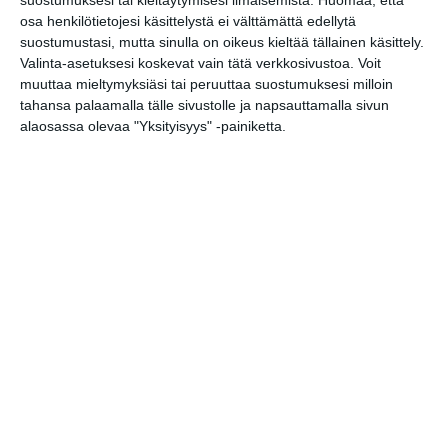
Lady T - Hyvää yötä,
osa henkilötietojesi käsittelystä ei välttämättä edellytä
Margaret Thatcher
suostumustasi, mutta sinulla on oikeus kieltää tällainen käsittely.
la 15.8.2026 klo 18:30
Valinta-asetuksesi koskevat vain tätä verkkosivustoa. Voit
muuttaa mieltymyksiäsi tai peruuttaa suostumuksesi milloin
Maukka, Väykkä ja suuri
tahansa palaamalla tälle sivustolle ja napsauttamalla sivun
seikkailu
alaosassa olevaa "Yksityisyys" -painiketta.
su 16.8.2026 klo 15:00
Myrskyluodon Maija
ke 19.8.2026 klo 18:30
Lapualaisoopperan
kummitus
ke 19.8.2026 klo 19:00