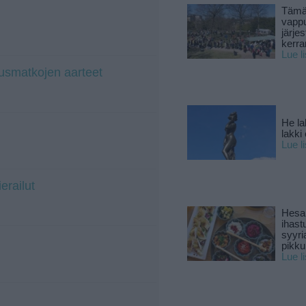
Tämä
vapp
järjes
kerra
Lue l
usmatkojen aarteet
He la
lakki
Lue l
erailut
Hesar
ihast
syyri
pikku
Lue l