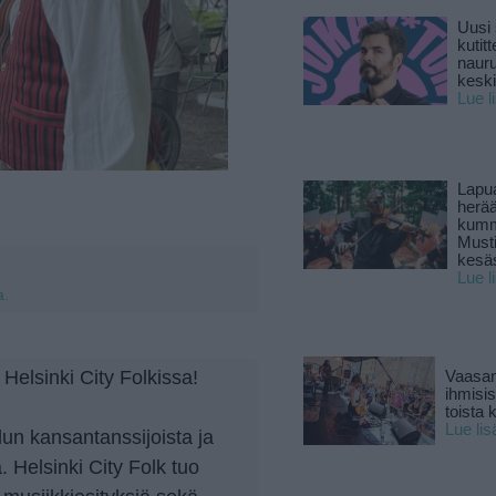
Uusi 
kutitt
naur
keski
Lue l
Lapu
herä
kumm
Must
kesä
Lue l
a.
 Helsinki City Folkissa!
Vaasan
ihmisi
toista 
Lue lis
un kansantanssijoista ja
 Helsinki City Folk tuo