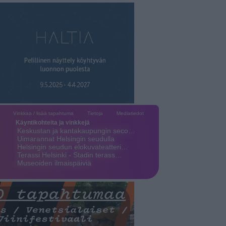
Vinkkaa / lisää tapahtuma
Tietoja
Mediatiedot
Käyntikohteita ja vinkkejä
Keskustan ja kantakaupungin seco…
Uimarannat Helsingin seudulla
Helsingin seudun elokuvateatteri…
Terassi Helsinki - Stadin terass…
Museoiden ilmaispäiviä