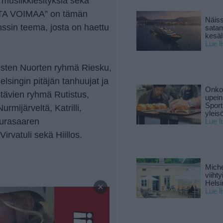
ja musiikkiesityksiä sekä
ISTA VOIMAA” on tämän
Näiss
ssin teema, josta on haettu
sata
kesäll
Lue l
isten Nuorten ryhmä Riesku,
lsingin pitäjän tanhuujat ja
Onko 
stävien ryhmä Rutistus,
upein
Sport
rmijärveltä, Katrilli,
yleis
eurasaaren
Lue l
irvatuli sekä Hiillos.
Miche
viiht
—
Helsi
×
Lue l