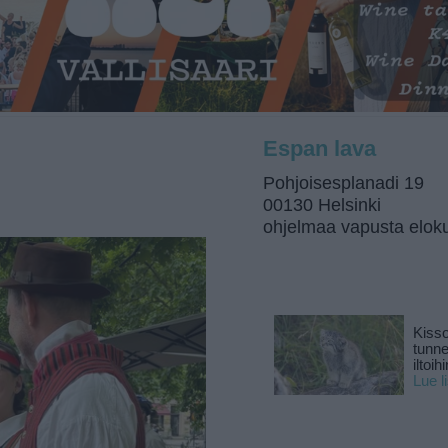
Espan lava
Pohjoisesplanadi 19
00130 Helsinki
ohjelmaa vapusta elok
Kisso
tunn
iltoihi
Lue l