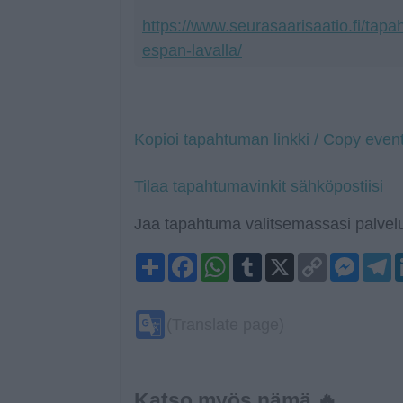
https://www.seurasaarisaatio.fi/tapah
espan-lavalla/
Kopioi tapahtuman linkki / Copy event
Tilaa tapahtumavinkit sähköpostiisi
Jaa tapahtuma valitsemassasi palvelu
Share
Facebook
WhatsApp
Tumblr
X
Copy
Mess
T
Link
Google
(Translate page)
Translate
Katso myös nämä 🔥