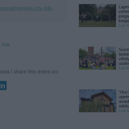
Lapin
tumat/helsinki-city-folk-
vehre
jooga
kirpp
Lue l
 link
Suosi
laulu
viihd
uude
Lue l
ssa / share this event on:
enger
elegram
LinkedIn
Yksi 
upeim
avaut
odotu
Lue l