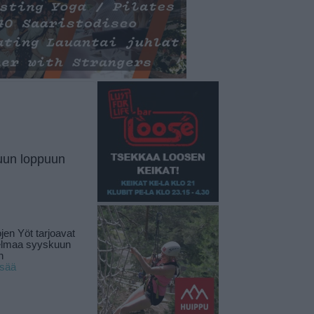
uun loppuun
jen Yöt tarjoavat
elmaa syyskuun
n
isää