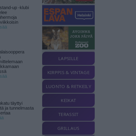
stand-up -klubi
elee
uhermoja
viikkoisin
isää
alaisooppera
ä
LAPSILLE
ittelemaan
ikkamaan
ssä
KIRPPIS & VINTAGE
isää
LUONTO & RETKEILY
KEIKAT
katu täyttyi
stä ja tunnelmasta
kertaa
TERASSIT
ää
GRILLAUS