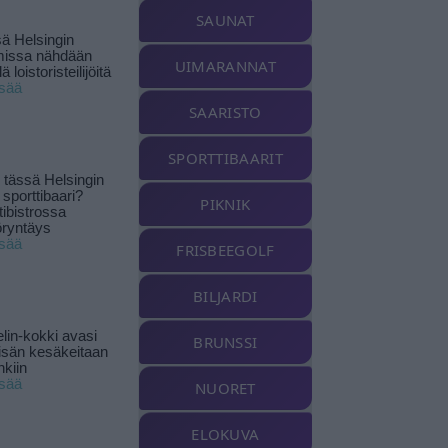
SAUNAT
ä Helsingin
missa nähdään
UIMARANNAT
ä loistoristeilijöitä
isää
SAARISTO
SPORTTIBAARIT
tässä Helsingin
 sporttibaari?
PIKNIK
tibistrossa
öryntäys
isää
FRISBEEGOLF
BILJARDI
lin-kokki avasi
BRUNSSI
yisän kesäkeitaan
nkiin
isää
NUORET
ELOKUVA