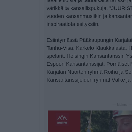
lavalle iloisia ja taidokkaita tanssi- 
värikkäitä kansallispukuja. ”JUUR
vuoden kansanmusiikin ja kansantan
inspiraatiota esityksiin.
Esiintymässä Pääkaupungin Karjala
Tanhu-Visa, Karkelo Klaukkalasta, He
spelarit, Helsingin Kansantanssin Y
Espoon Kansantanssijat, Pörriäiset Nu
Karjalan Nuorten ryhmä Roihu ja S
Kansantanssijoiden ryhmät Välke ja V
— Mainos 