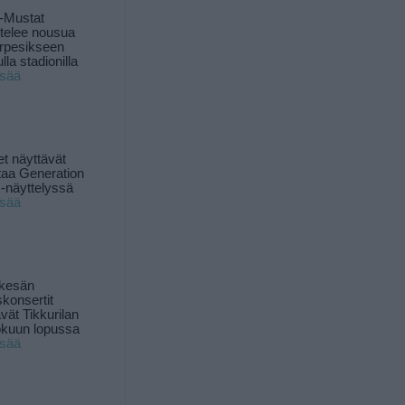
-Mustat
ttelee nousua
rpesikseen
lla stadionilla
isää
t näyttävät
taa Generation
-näyttelyssä
isää
 kesän
skonsertit
ävät Tikkurilan
okuun lopussa
isää