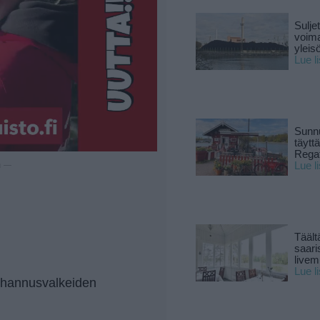
Sulje
voima
yleisö
Lue l
Sunnu
täytt
Rega
Lue l
u —
Täält
saari
live
Lue l
juhannusvalkeiden