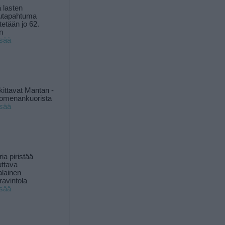
 lasten
utapahtuma
tetään jo 62.
n
isää
kittavat Mantan -
 omenankuorista
isää
ia piristää
uttava
alainen
ravintola
isää