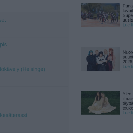
Puna
tavoi
Supe
set
uusitu
Lue l
pis
Nuore
suun
2026 
Lue l
tokävely (Helsinge)
Ylen
ilmai
täytt
touk
Lue l
 kesäterassi