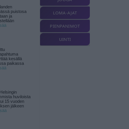
landen
ässä puistosa
LOMA-AJAT
taan ja
istellään
isää
PIENPANIMOT
UINTI
ttu
tapahtuma
yttää kesällä
ssa paikassa
isää
Helsingin
mista huviloista
ui 15 vuoden
ksen jälkeen
isää