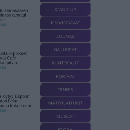
STAND-UP
ttu Hanasaaren
laitos avautui
lle
ILMAISPÄIVÄT
isää
LOUNAS
GALLERIAT
ntaikirppikset
ävät Cafe
KUNTOSALIT
tan pihan
isää
PORTAAT
TENNIS
ä löytyy Espoon
ston helmi -
MATTOLAITURIT
musaa koko kesän
isää
MUSEOT
JOOGA