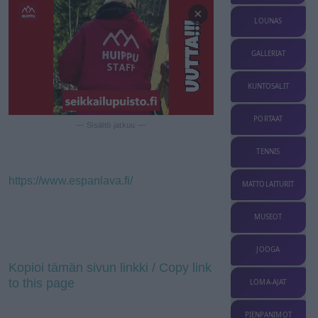
×
LOUNAS
GALLERIAT
KUNTOSALIT
PORTAAT
— Sisältö jatkuu —
TENNIS
https://www.espanlava.fi/
MATTOLAITURIT
MUSEOT
JOOGA
Kopioi tämän sivun linkki / Copy link
to this page
LOMA-AJAT
PIENPANIMOT