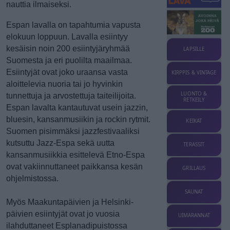
nauttia ilmaiseksi.
Espan lavalla on tapahtumia vapusta
elokuun loppuun. Lavalla esiintyy
kesäisin noin 200 esiintyjäryhmää
LAPSILLE
Suomesta ja eri puolilta maailmaa.
Esiintyjät ovat joko uraansa vasta
KIRPPIS & VINTAGE
aloittelevia nuoria tai jo hyvinkin
LUONTO &
tunnettuja ja arvostettuja taiteilijoita.
RETKEILY
Espan lavalta kantautuvat usein jazzin,
bluesin, kansanmusiikin ja rockin rytmit.
KEIKAT
Suomen pisimmäksi jazzfestivaaliksi
kutsuttu Jazz-Espa sekä uutta
TERASSIT
kansanmusiikkia esittelevä Etno-Espa
ovat vakiinnuttaneet paikkansa kesän
GRILLAUS
ohjelmistossa.
SAUNAT
Myös Maakuntapäivien ja Helsinki-
päivien esiintyjät ovat jo vuosia
UIMARANNAT
ilahduttaneet Esplanadipuistossa