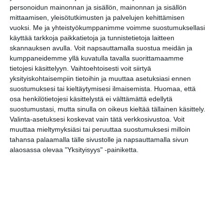
personoidun mainonnan ja sisällön, mainonnan ja sisällön
Classic American Diner
mittaamisen, yleisötutkimusten ja palvelujen kehittämisen
vuoksi.
Me ja yhteistyökumppanimme voimme suostumuksellasi
aMazed Games, Fear Factory
käyttää tarkkoja paikkatietoja ja tunnistetietoja laitteen
skannauksen avulla. Voit napsauttamalla suostua meidän ja
Pii Poo Lego-myymälä
kumppaneidemme yllä kuvatulla tavalla suorittamaamme
Päivälehden museo
tietojesi käsittelyyn. Vaihtoehtoisesti voit siirtyä
yksityiskohtaisempiin tietoihin ja muuttaa asetuksiasi ennen
suostumuksesi tai kieltäytymisesi ilmaisemista.
Huomaa, että
osa henkilötietojesi käsittelystä ei välttämättä edellytä
suostumustasi, mutta sinulla on oikeus kieltää tällainen käsittely.
Valinta-asetuksesi koskevat vain tätä verkkosivustoa. Voit
muuttaa mieltymyksiäsi tai peruuttaa suostumuksesi milloin
tahansa palaamalla tälle sivustolle ja napsauttamalla sivun
alaosassa olevaa "Yksityisyys" -painiketta.