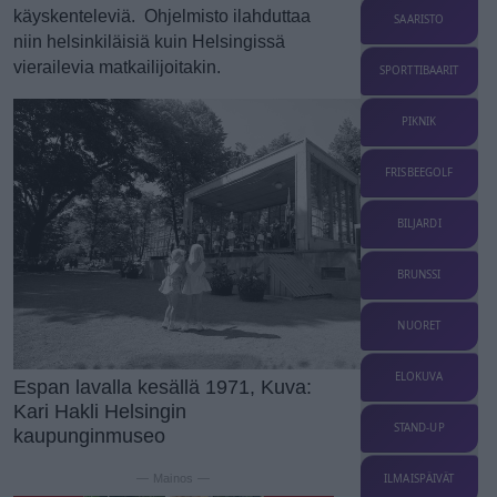
käyskenteleviä. Ohjelmisto ilahduttaa
SAARISTO
niin helsinkiläisiä kuin Helsingissä
vierailevia matkailijoitakin.
SPORTTIBAARIT
PIKNIK
FRISBEEGOLF
BILJARDI
BRUNSSI
NUORET
ELOKUVA
Espan lavalla kesällä 1971, Kuva:
Kari Hakli Helsingin
STAND-UP
kaupunginmuseo
— Mainos —
ILMAISPÄIVÄT