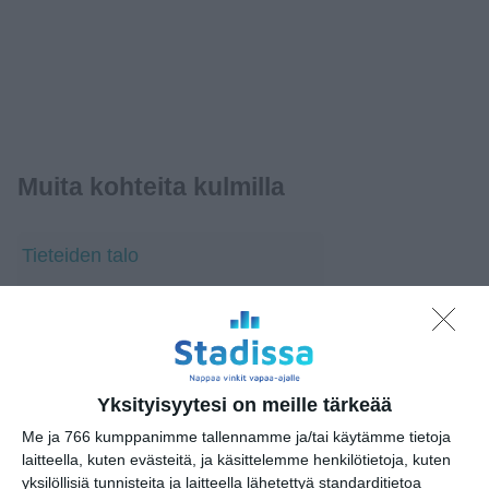
Muita kohteita kulmilla
Tieteiden talo
Säätytalon puisto
Dylan Marmoripiha
Helsingin yliopiston Porthania-sali
Yksityisyytesi on meille tärkeää
P1
Me ja 766 kumppanimme tallennamme ja/tai käytämme tietoja
Studio M Keramik
laitteella, kuten evästeitä, ja käsittelemme henkilötietoja, kuten
yksilöllisiä tunnisteita ja laitteella lähetettyä standarditietoa
Suomen Tiedeseura