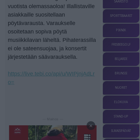
SAARISTO
vuotista olemassaoloa! Illallistaville
asiakkaille suositellaan
SPORTTIBAARIT
pöytävarausta. Varaukselle
PIKNIK
osoitetaan sopiva pöytä
musiikkilavan läheltä. Pihaterassilla
FRISBEEGOLF
ei ole sateensuojaa, ja konsertit
järjestetään säävarauksella.
BILJARDI
https://live.tebi.co/api/u/WIPjnjAdLr
BRUNSSI
o=
NUORET
ELOKUVA
STAND-UP
— Mainos —
×
ILMAISPÄIVÄT