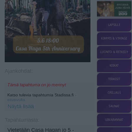
LAPSILLE
KIRPPIS & VINTAGE
LUONTO & RETKEILY
KEIKAT
Ajankohdat:
TERASSIT
Tämä tapahtuma on jo mennyt
GRILLAUS
Katso tulevia tapahtumia Stadissa.fi
-
etusivulta.
Näytä lisää
SAUNAT
Tapahtumasta:
UIMARANNAT
Vietetään Casa Hagan jo 5 -