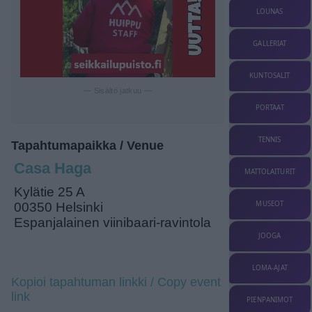
LOUNAS
GALLERIAT
KUNTOSALIT
— Sisältö jatkuu —
PORTAAT
TENNIS
Tapahtumapaikka / Venue
Casa Haga
MATTOLAITURIT
Kylätie 25 A
MUSEOT
00350 Helsinki
Espanjalainen viinibaari-ravintola
JOOGA
LOMA-AJAT
Kopioi tapahtuman linkki / Copy event
link
PIENPANIMOT