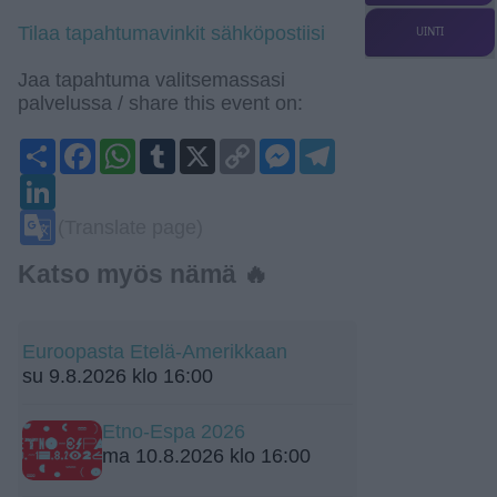
Tilaa tapahtumavinkit sähköpostiisi
UINTI
Jaa tapahtuma valitsemassasi
palvelussa / share this event on:
Share
Facebook
WhatsApp
Tumblr
X
Copy
Messenger
Telegram
Link
LinkedIn
Google
(Translate page)
Translate
Katso myös nämä 🔥
Euroopasta Etelä-Amerikkaan
su 9.8.2026 klo 16:00
Etno-Espa 2026
ma 10.8.2026 klo 16:00