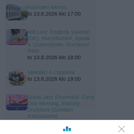
Kuorojen kierros
to 13.8.2026 klo 17:00
Alō Live: Frederik Valentin
(DK), murrettumeri, Apeak
& Queendyster, Romance
Relic
to 13.8.2026 klo 18:00
Meksiko A Cappella
to 13.8.2026 klo 19:00
Sointi Jazz Ensemble: Early
One Morning, Eternity
Sculpture (Sointien
Kalasatama)
su 16.8.2026 klo 15:00