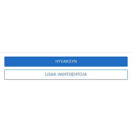
Tämän leipomo-
kahvilan
karjalanpiirakoilla on
EU-sertifikaatti
Lue lisää
HYVÄKSYN
Konepajan näyttämö toi
kiinnostavia toimijoita
Vallilaan
LISÄÄ VAIHTOEHTOJA
Lue lisää
Suosittu esitys tekee
joukkuevoimistelun
kääntöpuolia näkyväksi
Lue lisää