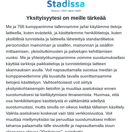
Avec Jorma
su 16.8.2026 klo 16:00
Yksityisyytesi on meille tärkeää
Kuupuu: Konsertti
Me ja 766 kumppanimme tallennamme ja/tai käytämme tietoja
ti 18.8.2026 klo 18:00
laitteella, kuten evästeitä, ja käsittelemme henkilötietoja, kuten
yksilöllisiä tunnisteita ja laitteella lähetettyä standarditietoa
personoidun mainonnan ja sisällön, mainonnan ja sisällön
Malmin tapahtumakesä
mittaamisen, yleisötutkimusten ja palvelujen kehittämisen
elokuu 2026: Teini-Pää,
vuoksi.
Me ja yhteistyökumppanimme voimme suostumuksellasi
Aarne Alligaattori, Lyyti,
käyttää tarkkoja paikkatietoja ja tunnistetietoja laitteen
Steve ‘n’ Seagulls, Antti
skannauksen avulla. Voit napsauttamalla suostua meidän ja
Paalanen, kukkatalo ja ANI
kumppaneidemme yllä kuvatulla tavalla suorittamaamme
ke 19.8.2026 klo 17:30
tietojesi käsittelyyn. Vaihtoehtoisesti voit siirtyä
yksityiskohtaisempiin tietoihin ja muuttaa asetuksiasi ennen
Ilta Mellerin kanssa
suostumuksesi tai kieltäytymisesi ilmaisemista.
Huomaa, että
ke 19.8.2026 klo 18:30
osa henkilötietojesi käsittelystä ei välttämättä edellytä
suostumustasi, mutta sinulla on oikeus kieltää tällainen käsittely.
Valinta-asetuksesi koskevat vain tätä verkkosivustoa. Voit
muuttaa mieltymyksiäsi tai peruuttaa suostumuksesi milloin
tahansa palaamalla tälle sivustolle ja napsauttamalla sivun
alaosassa olevaa "Yksityisyys" -painiketta.