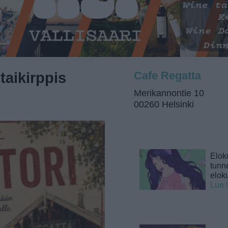
aikirppis
Cafe Regatta
Merikannontie 10
00260 Helsinki
Elok
tunne
elok
Lue 