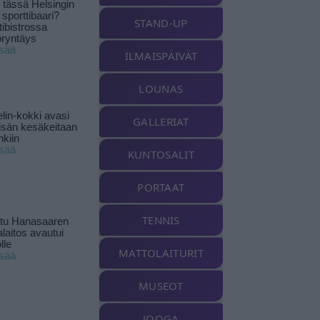
tässä Helsingin
 sporttibaari?
STAND-UP
tibistrossa
öryntäys
isää
ILMAISPÄIVÄT
LOUNAS
lin-kokki avasi
GALLERIAT
yisän kesäkeitaan
nkiin
isää
KUNTOSALIT
PORTAAT
TENNIS
ttu Hanasaaren
laitos avautui
lle
MATTOLAITURIT
isää
MUSEOT
JOOGA