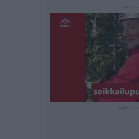
— Mainos 
— Sisältö jatku