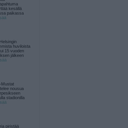
tapahtuma
yttää kesällä
ssa paikassa
isää
Helsingin
mista huviloista
ui 15 vuoden
ksen jälkeen
isää
-Mustat
ttelee nousua
rpesikseen
lla stadionilla
isää
ia piristää