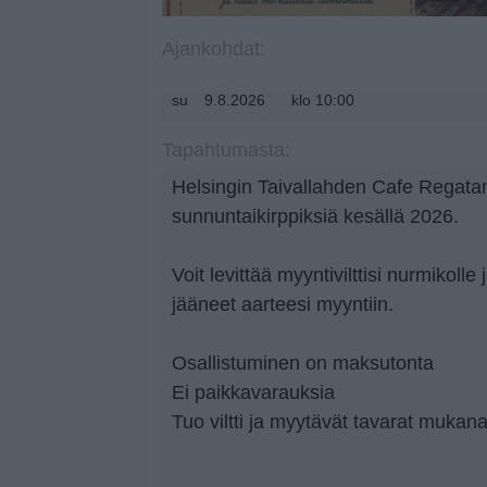
Ajankohdat:
su
9.8.2026
klo 10:00
Tapahtumasta:
Helsingin Taivallahden Cafe Regatan 
sunnuntaikirppiksiä kesällä 2026.
Voit levittää myyntivilttisi nurmikolle
jääneet aarteesi myyntiin.
Osallistuminen on maksutonta
Ei paikkavarauksia
Tuo viltti ja myytävät tavarat mukan