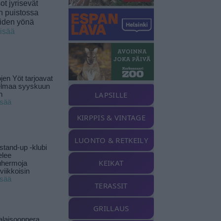
t jyrisevät
in puistossa
eiden yönä
lisää
jen Yöt tarjoavat
elmaa syyskuun
LAPSILLE
n
isää
KIRPPIS & VINTAGE
LUONTO & RETKEILY
stand-up -klubi
elee
KEIKAT
uhermoja
viikkoisin
isää
TERASSIT
GRILLAUS
alaisooppera