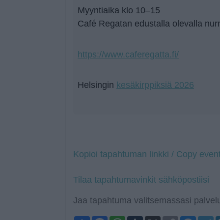
Myyntiaika klo 10–15
Café Regatan edustalla olevalla nur
https://www.caferegatta.fi/
Helsingin
kesäkirppiksiä 2026
Kopioi tapahtuman linkki / Copy event
Tilaa tapahtumavinkit sähköpostiisi
Jaa tapahtuma valitsemassasi palvelu
Share
Facebook
WhatsApp
Tumblr
X
Copy
Mess
T