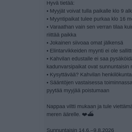
Hyvä tietää:
• Myyjät voivat tulla paikalle klo 9 a
• Myyntipaikat tulee purkaa klo 16 
• Varaathan vain sen verran tilaa kuin 
riittää paikka
• Jokainen siivoaa omat jälkensä
• Elintarvikkeiden myynti ei ole sallit
• Kahvilan edustalle ei saa pysäköid
kadunvarsipaikat ovat sunnuntaisin
• Kysyttävää? Kahvilan henkilökunta
• Sääntöjen vastaisessa toiminnassa
pyytää myyjää poistumaan
Nappaa viltti mukaan ja tule viettä
meren äärelle. ❤️⛴
Sunnuntaisin 14.6.–9.8.2026