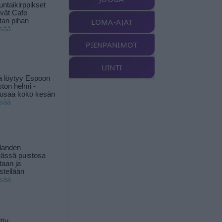
ntaikirppikset
ävät Cafe
tan pihan
LOMA-AJAT
isää
PIENPANIMOT
UINTI
ä löytyy Espoon
ston helmi -
musaa koko kesän
isää
landen
ässä puistosa
taan ja
istellään
isää
ttu