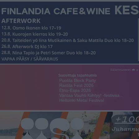
Sääennusteet 🌧 ☼
Suosittuja tapahtumia
Puotila Block Party
Rastila Fest 2026
Etno-Espa 2026
Vantaa Vauhti Kiihtyy! -festivaa…
Hellsinki Metal Festival