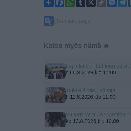
Link
Google
(Translate page)
Translate
Katso myös nämä 🔥
Lapinlahden Lähteen puistok
su 9.8.2026 klo 11:00
Tutki eläimiä -työpaja
ti 11.8.2026 klo 11:00
Superterassi - Kasarmitorin
ke 12.8.2026 klo 10:00