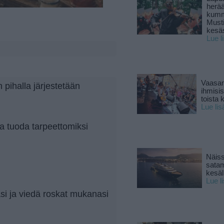
herä
kumm
Must
kesä
Lue l
Vaasan
pihalla järjestetään
ihmisi
toista 
Lue lis
 ja tuoda tarpeettomiksi
Näiss
sata
kesäll
Lue l
asi ja viedä roskat mukanasi