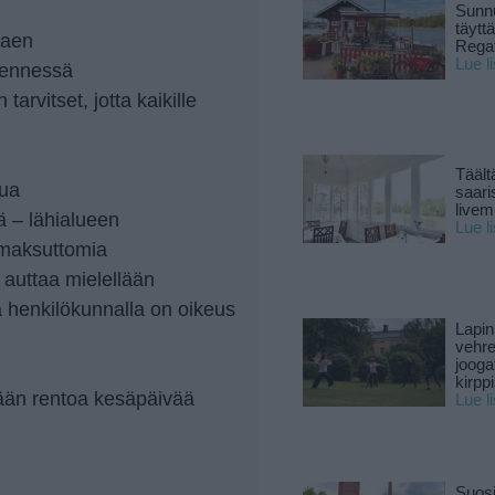
Sunnu
täytt
lkaen
Rega
Lue l
mennessä
tarvitset, jotta kaikille
Täält
tua
saari
live
ä – lähialueen
Lue l
 maksuttomia
 auttaa mielellään
 henkilökunnalla on oikeus
Lapin
vehre
jooga
kirpp
mään rentoa kesäpäivää
Lue l
Suosi