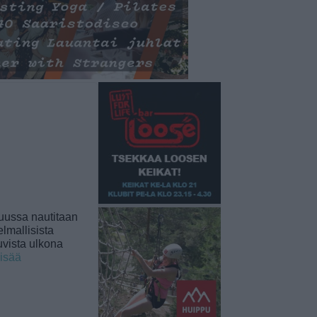
uussa nautitaan
lmallisista
uvista ulkona
lisää