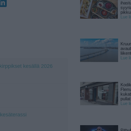
ihast
syyri
pikku
Lue l
Kruun
avaut
liike
Lue l
irppikset kesällä 2026
Kodik
Flema
kukat 
pullat
Lue l
 kesäterassi
Pitbul