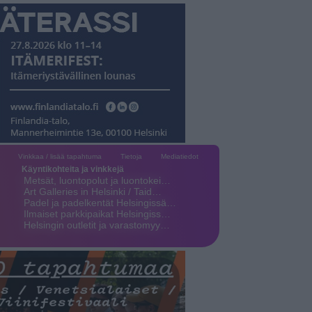
Vinkkaa / lisää tapahtuma
Tietoja
Mediatiedot
Käyntikohteita ja vinkkejä
Metsät, luontopolut ja luontokei…
Art Galleries in Helsinki / Taid…
Padel ja padelkentät Helsingissä…
Ilmaiset parkkipaikat Helsingiss…
Helsingin outletit ja varastomyy…