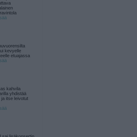
uttava
alainen
ravintola
isää
uvuorensilta
ui kevyelle
nteelle etuajassa
isää
as kahvila
rilla yhdistää
ja itse leivotut
isää
l sai lisäkonsertin