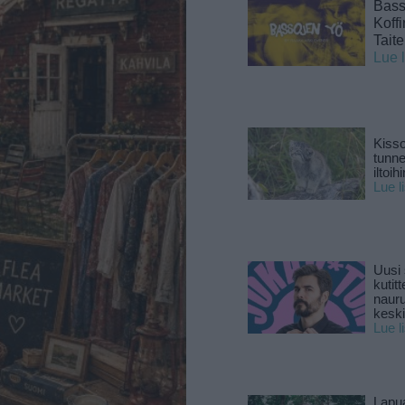
Basso
Koff
Tait
Lue 
Kisso
tunn
iltoihi
Lue l
Uusi 
kutitt
naur
keski
Lue l
Lapu