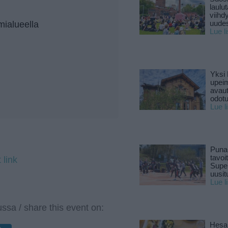
laulu
viihd
mialueella
uude
Lue l
Yksi 
upeim
avaut
odotu
Lue l
Puna
tavoi
 link
Supe
uusitu
Lue l
ssa / share this event on:
Hesar
enger
elegram
LinkedIn