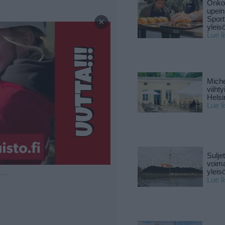
Onko 
upein
—
Sport
×
yleis
Lue l
Miche
viiht
Helsi
Lue l
Sulje
voima
yleisö
u —
Lue l