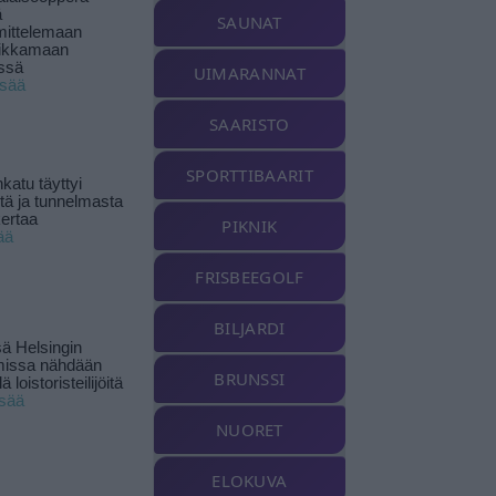
ä
SAUNAT
ittelemaan
ikkamaan
ssä
UIMARANNAT
isää
SAARISTO
SPORTTIBAARIT
katu täyttyi
stä ja tunnelmasta
kertaa
PIKNIK
ää
FRISBEEGOLF
BILJARDI
ä Helsingin
missa nähdään
BRUNSSI
ä loistoristeilijöitä
isää
NUORET
ELOKUVA