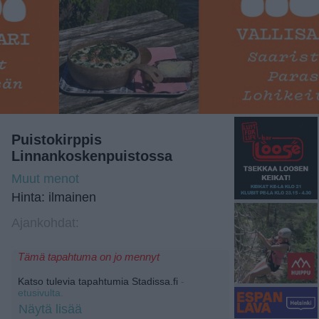
Puistokirppis
Linnankoskenpuistossa
Muut menot
Hinta: ilmainen
Ajankohdat:
Tämä tapahtuma on jo mennyt
Katso tulevia tapahtumia Stadissa.fi
-
etusivulta.
Näytä lisää