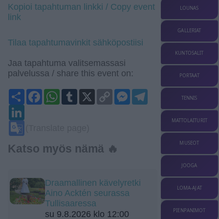
Kopioi tapahtuman linkki / Copy event
LOUNAS
link
GALLERIAT
Tilaa tapahtumavinkit sähköpostiisi
KUNTOSALIT
Jaa tapahtuma valitsemassasi
palvelussa / share this event on:
PORTAAT
Share
Facebook
WhatsApp
Tumblr
X
Copy
Messenger
Telegram
TENNIS
Link
LinkedIn
MATTOLAITURIT
Google
(Translate page)
Translate
MUSEOT
Katso myös nämä 🔥
JOOGA
Draamallinen kävelyretki
LOMA-AJAT
Aino Acktén seurassa
Tullisaaressa
PIENPANIMOT
su 9.8.2026 klo 12:00