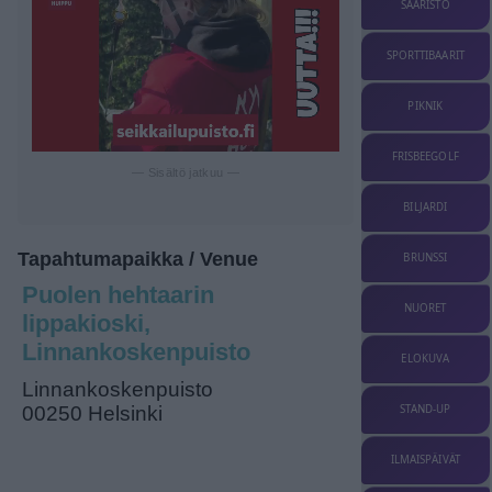
SAARISTO
SPORTTIBAARIT
PIKNIK
FRISBEEGOLF
— Sisältö jatkuu —
BILJARDI
Tapahtumapaikka / Venue
BRUNSSI
Puolen hehtaarin
NUORET
lippakioski,
Linnankoskenpuisto
ELOKUVA
Linnankoskenpuisto
STAND-UP
00250 Helsinki
ILMAISPÄIVÄT