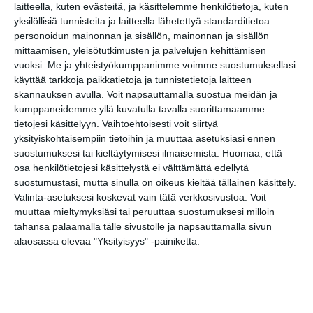
ke 19.8.2026 klo 19:00
laitteella, kuten evästeitä, ja käsittelemme henkilötietoja, kuten
yksilöllisiä tunnisteita ja laitteella lähetettyä standarditietoa
personoidun mainonnan ja sisällön, mainonnan ja sisällön
mittaamisen, yleisötutkimusten ja palvelujen kehittämisen
vuoksi.
Me ja yhteistyökumppanimme voimme suostumuksellasi
käyttää tarkkoja paikkatietoja ja tunnistetietoja laitteen
skannauksen avulla. Voit napsauttamalla suostua meidän ja
kumppaneidemme yllä kuvatulla tavalla suorittamaamme
tietojesi käsittelyyn. Vaihtoehtoisesti voit siirtyä
Elokuussa nautitaan
yksityiskohtaisempiin tietoihin ja muuttaa asetuksiasi ennen
tunnelmallisista
suostumuksesi tai kieltäytymisesi ilmaisemista.
Huomaa, että
elokuvista ulkona
osa henkilötietojesi käsittelystä ei välttämättä edellytä
Lue lisää
suostumustasi, mutta sinulla on oikeus kieltää tällainen käsittely.
Valinta-asetuksesi koskevat vain tätä verkkosivustoa. Voit
muuttaa mieltymyksiäsi tai peruuttaa suostumuksesi milloin
tahansa palaamalla tälle sivustolle ja napsauttamalla sivun
Bassot jyrisevät Koffin
alaosassa olevaa "Yksityisyys" -painiketta.
puistossa Taiteiden
yönä
Lue lisää