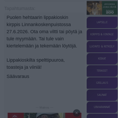
Tapahtumasta:
Puolen hehtaarin lippakioskin
LAPSILLE
kirppis Linnankoskenpuistossa
27.6.2026. Ota oma viltti tai pöytä ja
KIRPPIS & VINTAGE
tule myymään. Tai tule vain
kiertelemään ja tekemään löytöjä.
LUONTO & RETKEILY
KEIKAT
Lippakioskilta spelttipuuroa,
toasteja ja viiniä!
TERASSIT
Säävaraus
GRILLAUS
SAUNAT
UIMARANNAT
— Mainos —
×