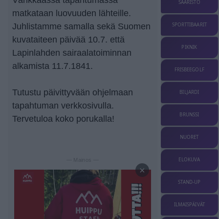
Värikkäässä tapahtumassa
SAARISTO
matkataan luovuuden lähteille.
SPORTTIBAARIT
Juhlistamme samalla sekä Suomen
kuvataiteen päivää 10.7. että
PIKNIK
Lapinlahden sairaalatoiminnan
alkamista 11.7.1841.
FRISBEEGOLF
Tutustu päivittyvään ohjelmaan
BILJARDI
tapahtuman verkkosivulla.
BRUNSSI
Tervetuloa koko porukalla!
NUORET
ELOKUVA
— Mainos —
×
STAND-UP
ILMAISPÄIVÄT