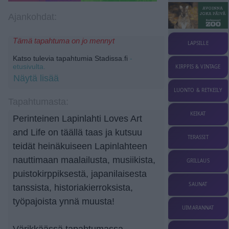
Ajankohdat:
Tämä tapahtuma on jo mennyt
LAPSILLE
Katso tulevia tapahtumia Stadissa.fi
-
etusivulta.
KIRPPIS & VINTAGE
Näytä lisää
LUONTO & RETKEILY
Tapahtumasta:
KEIKAT
Perinteinen Lapinlahti Loves Art
and Life on täällä taas ja kutsuu
TERASSIT
teidät heinäkuiseen Lapinlahteen
nauttimaan maalailusta, musiikista,
GRILLAUS
puistokirppiksestä, japanilaisesta
SAUNAT
tanssista, historiakierroksista,
työpajoista ynnä muusta!
UIMARANNAT