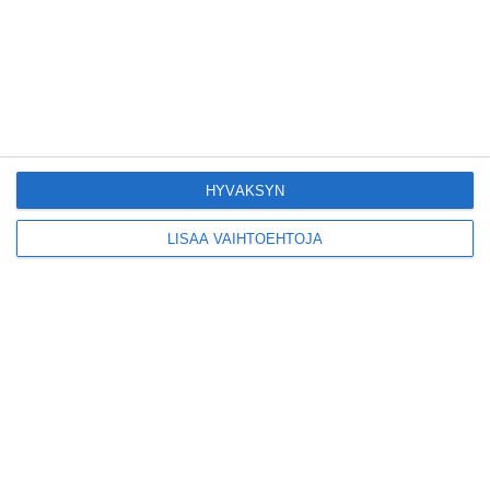
Tämän leipomo-
kahvilan
karjalanpiirakoilla on
EU-sertifikaatti
Lue lisää
Konepajan näyttämö toi
HYVÄKSYN
kiinnostavia toimijoita
Vallilaan
Lue lisää
LISÄÄ VAIHTOEHTOJA
Suosittu esitys tekee
joukkuevoimistelun
kääntöpuolia näkyväksi
Lue lisää