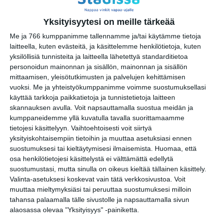
la 15.8.2026 klo 10:00
Yksityisyytesi on meille tärkeää
Vantaan Ikean
Me ja 766 kumppanimme tallennamme ja/tai käytämme tietoja
peräkonttikirppis
laitteella, kuten evästeitä, ja käsittelemme henkilötietoja, kuten
su 16.8.2026 klo 09:00
yksilöllisiä tunnisteita ja laitteella lähetettyä standarditietoa
personoidun mainonnan ja sisällön, mainonnan ja sisällön
Rivitanssin ilmainen kokeilukerta ja
mittaamisen, yleisötutkimusten ja palvelujen kehittämisen
alkeiskurssi
vuoksi.
Me ja yhteistyökumppanimme voimme suostumuksellasi
ma 17.8.2026 klo 18:00
käyttää tarkkoja paikkatietoja ja tunnistetietoja laitteen
skannauksen avulla. Voit napsauttamalla suostua meidän ja
kumppaneidemme yllä kuvatulla tavalla suorittamaamme
Intro - Taikuuden alkusoitto
tietojesi käsittelyyn. Vaihtoehtoisesti voit siirtyä
by Robert Jägerhorn
yksityiskohtaisempiin tietoihin ja muuttaa asetuksiasi ennen
ti 18.8.2026 klo 19:00
suostumuksesi tai kieltäytymisesi ilmaisemista.
Huomaa, että
osa henkilötietojesi käsittelystä ei välttämättä edellytä
suostumustasi, mutta sinulla on oikeus kieltää tällainen käsittely.
Valinta-asetuksesi koskevat vain tätä verkkosivustoa. Voit
muuttaa mieltymyksiäsi tai peruuttaa suostumuksesi milloin
tahansa palaamalla tälle sivustolle ja napsauttamalla sivun
alaosassa olevaa "Yksityisyys" -painiketta.