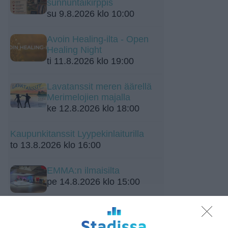
sunnuntaikirppis
su 9.8.2026 klo 10:00
Avoin Healing-ilta - Open
Healing Night
ti 11.8.2026 klo 19:00
Lavatanssit meren äärellä
Merimelojien majalla
ke 12.8.2026 klo 18:00
Kaupunkitanssit Lyypekinlaiturilla
to 13.8.2026 klo 16:00
EMMA:n ilmaisilta
pe 14.8.2026 klo 15:00
Peräkonttikirppis Haltialan
tilalla