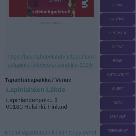
LOUNAS
GALLERIAT
— Sisältö jatkuu —
KUNTOSALIT
PORTAAT
https://lapinlahdenlahde.fi/tapahtum
TENNIS
at/lapinlahti-loves-art-and-life-2026/
MATTOLAITURIT
Tapahtumapaikka / Venue
Lapinlahden Lähde
MUSEOT
Lapinlahdenpolku 8
JOOGA
00180 Helsinki, Finland
LOMA-AJAT
PIENPANIMOT
Kopioi tapahtuman linkki / Copy event