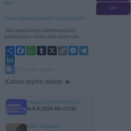
link
UINTI
Tilaa tapahtumavinkit sähköpostiisi
Jaa tapahtuma valitsemassasi
palvelussa / share this event on:
Share
Facebook
WhatsApp
Tumblr
X
Copy
Messenger
Telegram
Link
LinkedIn
Google
(Translate page)
Translate
Katso myös nämä 🔥
Yeppo Korean Festival
la 8.8.2026 klo 12:00
Cafe Regatan