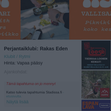
Perjantaiklubi: Rakas Eden
Klubit / Rytmi
Hinta: Vapaa pääsy
Ajankohdat:
Tämä tapahtuma on jo mennyt
Katso tulevia tapahtumia Stadissa.fi
-
etusivulta.
Näytä lisää