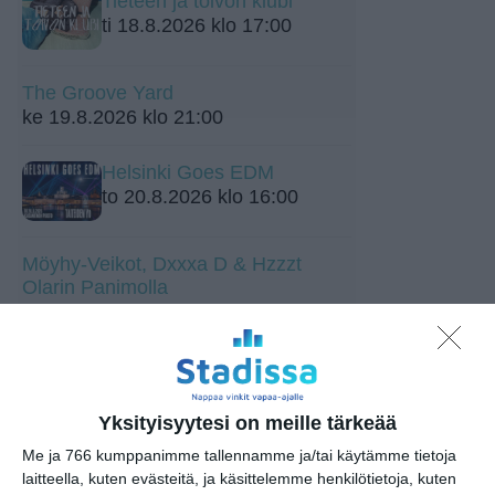
Tieteen ja toivon klubi
ti 18.8.2026 klo 17:00
The Groove Yard
ke 19.8.2026 klo 21:00
Helsinki Goes EDM
to 20.8.2026 klo 16:00
Möyhy-Veikot, Dxxxa D & Hzzzt
Olarin Panimolla
to 20.8.2026 klo 20:00
Vallisaaren K40
saaristodisco 🪩🥂
pe 21.8.2026 klo 19:30
Yksityisyytesi on meille tärkeää
Me ja 766 kumppanimme tallennamme ja/tai käytämme tietoja
laitteella, kuten evästeitä, ja käsittelemme henkilötietoja, kuten