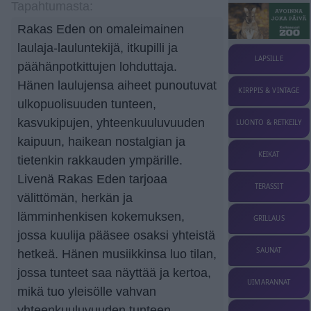
Tapahtumasta:
Rakas Eden on omaleimainen
laulaja-lauluntekijä, itkupilli ja
LAPSILLE
päähänpotkittujen lohduttaja.
Hänen laulujensa aiheet punoutuvat
KIRPPIS & VINTAGE
ulkopuolisuuden tunteen,
kasvukipujen, yhteenkuuluvuuden
LUONTO & RETKEILY
kaipuun, haikean nostalgian ja
KEIKAT
tietenkin rakkauden ympärille.
Livenä Rakas Eden tarjoaa
TERASSIT
välittömän, herkän ja
lämminhenkisen kokemuksen,
GRILLAUS
jossa kuulija pääsee osaksi yhteistä
SAUNAT
hetkeä. Hänen musiikkinsa luo tilan,
jossa tunteet saa näyttää ja kertoa,
UIMARANNAT
mikä tuo yleisölle vahvan
yhteenkuuluvuuden tunteen.