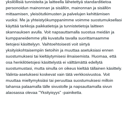
yksilöllisiä tunnisteita ja laitteella lähetettyä standarditietoa
personoidun mainonnan ja sisällön, mainonnan ja sisällön
mittaamisen, yleisötutkimusten ja palvelujen kehittämisen
vuoksi.
Me ja yhteistyökumppanimme voimme suostumuksellasi
käyttää tarkkoja paikkatietoja ja tunnistetietoja laitteen
skannauksen avulla. Voit napsauttamalla suostua meidän ja
Elokuussa nautitaan
kumppaneidemme yllä kuvatulla tavalla suorittamaamme
tunnelmallisista
tietojesi käsittelyyn. Vaihtoehtoisesti voit siirtyä
elokuvista ulkona
Lue lisää
yksityiskohtaisempiin tietoihin ja muuttaa asetuksiasi ennen
suostumuksesi tai kieltäytymisesi ilmaisemista.
Huomaa, että
osa henkilötietojesi käsittelystä ei välttämättä edellytä
suostumustasi, mutta sinulla on oikeus kieltää tällainen käsittely.
Valinta-asetuksesi koskevat vain tätä verkkosivustoa. Voit
Bassot jyrisevät Koffin
muuttaa mieltymyksiäsi tai peruuttaa suostumuksesi milloin
puistossa Taiteiden
tahansa palaamalla tälle sivustolle ja napsauttamalla sivun
yönä
Lue lisää
alaosassa olevaa "Yksityisyys" -painiketta.
Kissojen Yöt tarjoavat
tunnelmaa syyskuun