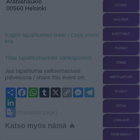
Arabianaukio
LOUNAS
00560 Helsinki
GALLERIAT
KUNTOSALIT
Kopioi tapahtuman linkki / Copy event
link
PORTAAT
Tilaa tapahtumavinkit sähköpostiisi
TENNIS
Jaa tapahtuma valitsemassasi
palvelussa / share this event on:
MATTOLAITURIT
Share
Facebook
WhatsApp
Tumblr
X
Copy
Messenger
Telegram
MUSEOT
Link
LinkedIn
JOOGA
Google
(Translate page)
Translate
LOMA-AJAT
Katso myös nämä 🔥
PIENPANIMOT