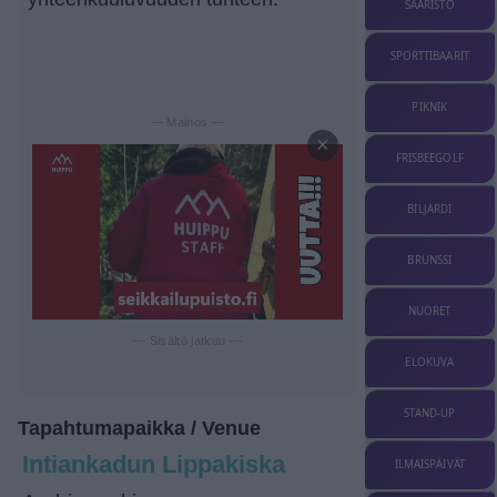
SAARISTO
SPORTTIBAARIT
PIKNIK
— Mainos —
×
FRISBEEGOLF
BILJARDI
BRUNSSI
NUORET
— Sisältö jatkuu —
ELOKUVA
STAND-UP
Tapahtumapaikka / Venue
Intiankadun Lippakiska
ILMAISPÄIVÄT