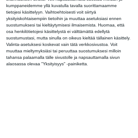
Science lab Linkki is part of
kumppaneidemme yllä kuvatulla tavalla suorittamaamme
University of Helsinki's Science
tietojesi käsittelyyn. Vaihtoehtoisesti voit siirtyä
yksityiskohtaisempiin tietoihin ja muuttaa asetuksiasi ennen
Education. We organize computer
suostumuksesi tai kieltäytymisesi ilmaisemista.
Huomaa, että
science related activities for
osa henkilötietojesi käsittelystä ei välttämättä edellytä
children and young people.
suostumustasi, mutta sinulla on oikeus kieltää tällainen käsittely.
Valinta-asetuksesi koskevat vain tätä verkkosivustoa. Voit
muuttaa mieltymyksiäsi tai peruuttaa suostumuksesi milloin
https://www.helsinki.fi/fi/tiedekasvat
tahansa palaamalla tälle sivustolle ja napsauttamalla sivun
us/lapsille-ja-nuorille/muu-toiminta
alaosassa olevaa "Yksityisyys" -painiketta.
Tapahtumapaikka / Venue
Exactum
Pietari Kalmin katu 5
00560 Helsinki
Kopioi tapahtuman linkki / Copy event
link