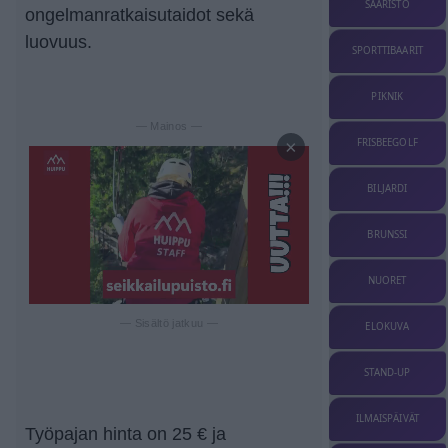
SAARISTO
ongelmanratkaisutaidot sekä
luovuus.
SPORTTIBAARIT
PIKNIK
— Mainos —
FRISBEEGOLF
×
BILJARDI
BRUNSSI
NUORET
— Sisältö jatkuu —
ELOKUVA
STAND-UP
ILMAISPÄIVÄT
Työpajan hinta on 25 € ja