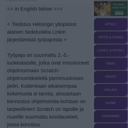
== in English below ===
< Tiedotus Helsingin yliopiston
LAPSILLE
alaisen tiedeluokka Linkin
KIRPPIS & VINTAGE
järjestämistä työpajoista >
LUONTO & RETKEILY
Työpaja on suunnattu 2.-5.-
luokkalaisille, jotka ovat innostuneet
KEIKAT
ohjelmoimaan Scratch-
TERASSIT
ohjelmointikielellä pienimuotoisen
pelin. Kuitenkaan aikaisempaa
GRILLAUS
kokemusta ei tarvita, ainoastaan
kiinnostus ohjelmointia kohtaan on
SAUNAT
tarpeellinen! Scratch on lapsille ja
nuorille suunnattu koodauskieli,
UIMARANNAT
jossa korostuu