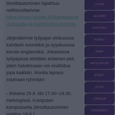
ilmoittautuminen tapahtuu
LOUNAS
nettisivuiltamme:
GALLERIAT
https://www.helsinki.fi/fi/tiedekasvat
us/lapsille-ja-nuorille/muu-toiminta
KUNTOSALIT
Järjestämme työpajan elokuussa
PORTAAT
kahdesti suomeksi ja syyskuussa
kerran englanniksi. Jokaisessa
TENNIS
työpajassa tehdään erilainen peli,
MATTOLAITURIT
joten halutessaan voi osallistua
jopa kaikkiin. Ilmoita lapsesi
MUSEOT
sopivaan ryhmään:
JOOGA
- tiistaina 25.8. klo 17.00–19.30.
LOMA-AJAT
Helsingissä, Kumpulan
kampuksella (ilmoittautuminen
PIENPANIMOT
päättyy 19.8.)