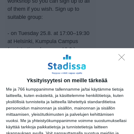
workshop so you can sign up to all
of them if you wish. Sign up to
suitable group:
- on Tuesday 25.8. at 17:00–19:30
at Helsinki, Kumpula Campus
(registration closes on 19.8.)
- on Wednesday 26.8. at 17:00–
19:30. at Helsinki, Kumpula
Campus (registration closes on
Yksityisyytesi on meille tärkeää
19.8.)
- on Thursday 24.9. at 17:00–19:30.
Me ja 766 kumppanimme tallennamme ja/tai käytämme tietoja
laitteella, kuten evästeitä, ja käsittelemme henkilötietoja, kuten
at Helsinki, Kumpula Campus
yksilöllisiä tunnisteita ja laitteella lähetettyä standarditietoa
(registration closes on 16.9.,
personoidun mainonnan ja sisällön, mainonnan ja sisällön
English group)
mittaamisen, yleisötutkimusten ja palvelujen kehittämisen
vuoksi.
Me ja yhteistyökumppanimme voimme suostumuksellasi
käyttää tarkkoja paikkatietoja ja tunnistetietoja laitteen
—
skannauksen avulla. Voit napsauttamalla suostua meidän ja