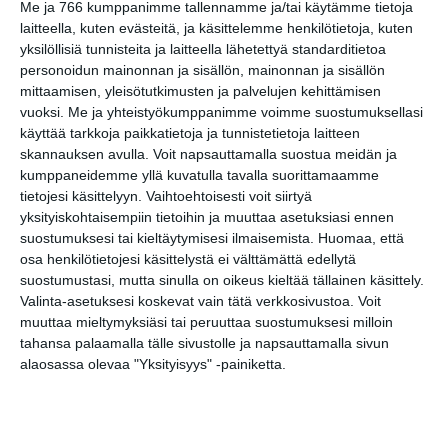
Me ja 766 kumppanimme tallennamme ja/tai käytämme tietoja
Entiset ainoat -
laitteella, kuten evästeitä, ja käsittelemme henkilötietoja, kuten
Saamelaisen taiteen aika
yksilöllisiä tunnisteita ja laitteella lähetettyä standarditietoa
ti 18.8.2026 klo 10:00
personoidun mainonnan ja sisällön, mainonnan ja sisällön
mittaamisen, yleisötutkimusten ja palvelujen kehittämisen
vuoksi.
Me ja yhteistyökumppanimme voimme suostumuksellasi
käyttää tarkkoja paikkatietoja ja tunnistetietoja laitteen
skannauksen avulla. Voit napsauttamalla suostua meidän ja
kumppaneidemme yllä kuvatulla tavalla suorittamaamme
tietojesi käsittelyyn. Vaihtoehtoisesti voit siirtyä
yksityiskohtaisempiin tietoihin ja muuttaa asetuksiasi ennen
suostumuksesi tai kieltäytymisesi ilmaisemista.
Huomaa, että
osa henkilötietojesi käsittelystä ei välttämättä edellytä
Elokuussa nautitaan
tunnelmallisista
suostumustasi, mutta sinulla on oikeus kieltää tällainen käsittely.
elokuvista ulkona
Valinta-asetuksesi koskevat vain tätä verkkosivustoa. Voit
Lue lisää
muuttaa mieltymyksiäsi tai peruuttaa suostumuksesi milloin
tahansa palaamalla tälle sivustolle ja napsauttamalla sivun
alaosassa olevaa "Yksityisyys" -painiketta.
Bassot jyrisevät Koffin
puistossa Taiteiden
yönä