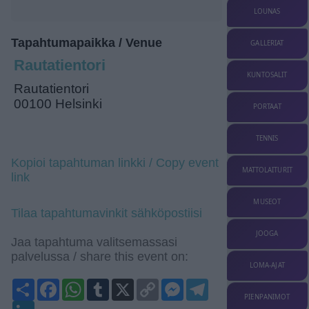
LOUNAS
Tapahtumapaikka / Venue
GALLERIAT
Rautatientori
KUNTOSALIT
Rautatientori
00100 Helsinki
PORTAAT
TENNIS
Kopioi tapahtuman linkki / Copy event
MATTOLAITURIT
link
MUSEOT
Tilaa tapahtumavinkit sähköpostiisi
JOOGA
Jaa tapahtuma valitsemassasi
palvelussa / share this event on:
LOMA-AJAT
Share
Facebook
WhatsApp
Tumblr
X
Copy
Messenger
Telegram
Link
PIENPANIMOT
LinkedIn