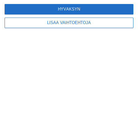
HYVÄKSYN
LISÄÄ VAIHTOEHTOJA
Suosittu esitys tekee
joukkuevoimistelun
kääntöpuolia näkyväksi
Lue lisää
Yrjönkadun uimahalli
avautui pitkän
odotuksen jälkeen
Lue lisää
Tämä lavarunous-ilta on
tiettävästi ainoa
laatuaan koko
maailmassa
Lue lisää