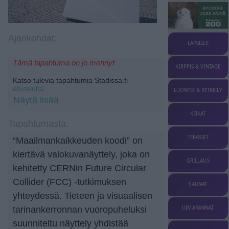
Ajankohdat:
LAPSILLE
Tämä tapahtuma on jo mennyt
KIRPPIS & VINTAGE
Katso tulevia tapahtumia Stadissa.fi
-
etusivulta.
LUONTO & RETKEILY
Näytä lisää
KEIKAT
Tapahtumasta:
TERASSIT
“Maailmankaikkeuden koodi” on
kiertävä valokuvanäyttely, joka on
GRILLAUS
kehitetty CERNin Future Circular
Collider (FCC) -tutkimuksen
SAUNAT
yhteydessä. Tieteen ja visuaalisen
UIMARANNAT
tarinankerronnan vuoropuheluksi
suunniteltu näyttely yhdistää