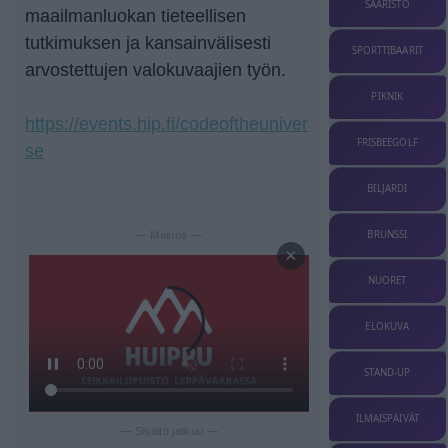
SAARISTO
maailmanluokan tieteellisen
tutkimuksen ja kansainvälisesti
SPORTTIBAARIT
arvostettujen valokuvaajien työn.
PIKNIK
https://events.hip.fi/codeoftheuniver
FRISBEEGOLF
se
BILJARDI
BRUNSSI
— Mainos —
×
NUORET
ELOKUVA
STAND-UP
ILMAISPÄIVÄT
— Sisältö jatkuu —