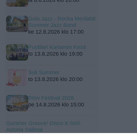
Gula Jazz - Rocka Merilahti
Summer Jazz Band
ke 12.8.2026 klo 17:00
Puotilan Kartanon Kesä
to 13.8.2026 klo 19:00
Soli Summer
to 13.8.2026 klo 20:00
Flow Festival 2026
pe 14.8.2026 klo 15:00
Summer Groove! Disco K-50®
Astoria-Salissa
la 15.8.2026 klo 19:00