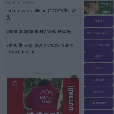
Tapahtumasta:
the groove really be GROOVIN’ 🌿
🕺
LAPSILLE
we’re outside every Wednesday
KIRPPIS & VINTAGE
same link-up, same chaos, same
LUONTO & RETKEILY
terrace motion.
KEIKAT
TERASSIT
— Mainos —
×
GRILLAUS
SAUNAT
UIMARANNAT