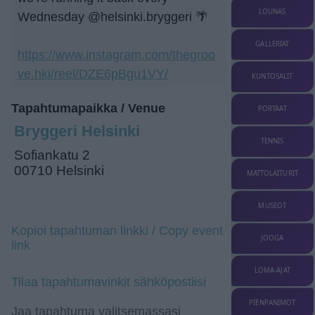
LOUNAS
Wednesday @helsinki.bryggeri 🌴
GALLERIAT
https://www.instagram.com/thegroo
ve.hki/reel/DZE6pBgu1VY/
KUNTOSALIT
Tapahtumapaikka / Venue
PORTAAT
Bryggeri Helsinki
TENNIS
Sofiankatu 2
00710 Helsinki
MATTOLAITURIT
MUSEOT
Kopioi tapahtuman linkki / Copy event
JOOGA
link
LOMA-AJAT
Tilaa tapahtumavinkit sähköpostiisi
PIENPANIMOT
Jaa tapahtuma valitsemassasi