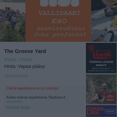
The Groove Yard
Klubit / Rytmi
Hinta: Vapaa pääsy
Ajankohdat:
Tämä tapahtuma on jo mennyt
Katso tulevia tapahtumia Stadissa.fi
-
etusivulta.
Näytä lisää