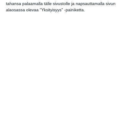
tahansa palaamalla tälle sivustolle ja napsauttamalla sivun
alaosassa olevaa "Yksityisyys" -painiketta.
Uusi stand-up -klubi
kutittelee nauruhermoja
keskiviikkoisin
Lue lisää
Lapualaisooppera herää
kummittelemaan
Mustikkamaan kesässä
Lue lisää
Vaasankatu täyttyi
ihmisistä ja tunnelmasta
toista kertaa
Lue lisää