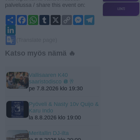
palvelussa / share this event on:
UINTI
Share
Facebook
WhatsApp
Tumblr
X
Copy
Messenger
Telegram
Link
LinkedIn
Google
(Translate page)
Translate
Katso myös nämä 🔥
Vallisaaren K40
saaristodisco 🪩🥂
pe 7.8.2026 klo 19:30
Pyöveli & Nasty 10v Quijo &
Karu Indo
la 8.8.2026 klo 19:00
Meritallin DJ-ilta
la 8.8.2026 klo 20:00