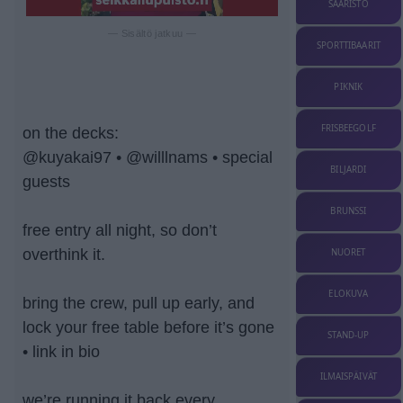
SAARISTO
— Sisältö jatkuu —
SPORTTIBAARIT
PIKNIK
FRISBEEGOLF
on the decks:
@kuyakai97 • @willlnams • special
BILJARDI
guests
BRUNSSI
free entry all night, so don’t
overthink it.
NUORET
ELOKUVA
bring the crew, pull up early, and
lock your free table before it’s gone
STAND-UP
• link in bio
ILMAISPÄIVÄT
we’re running it back every