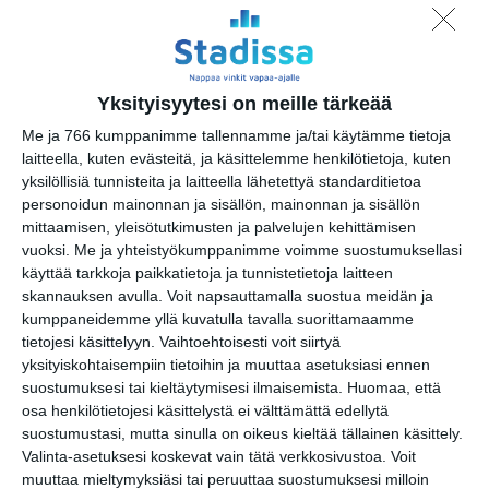
Grotesk Terrace Clubs
la 15.8.2026 klo 20:00
Yksityisyytesi on meille tärkeää
Me ja 766 kumppanimme tallennamme ja/tai käytämme tietoja
Jazzy Jam Sunday
laitteella, kuten evästeitä, ja käsittelemme henkilötietoja, kuten
su 16.8.2026 klo 18:30
yksilöllisiä tunnisteita ja laitteella lähetettyä standarditietoa
personoidun mainonnan ja sisällön, mainonnan ja sisällön
mittaamisen, yleisötutkimusten ja palvelujen kehittämisen
vuoksi.
Me ja yhteistyökumppanimme voimme suostumuksellasi
käyttää tarkkoja paikkatietoja ja tunnistetietoja laitteen
skannauksen avulla. Voit napsauttamalla suostua meidän ja
kumppaneidemme yllä kuvatulla tavalla suorittamaamme
tietojesi käsittelyyn. Vaihtoehtoisesti voit siirtyä
yksityiskohtaisempiin tietoihin ja muuttaa asetuksiasi ennen
suostumuksesi tai kieltäytymisesi ilmaisemista.
Huomaa, että
Kissojen Yöt tarjoavat
tunnelmaa syyskuun
osa henkilötietojesi käsittelystä ei välttämättä edellytä
iltoihin
suostumustasi, mutta sinulla on oikeus kieltää tällainen käsittely.
Lue lisää
Valinta-asetuksesi koskevat vain tätä verkkosivustoa. Voit
muuttaa mieltymyksiäsi tai peruuttaa suostumuksesi milloin