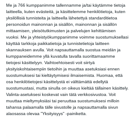
kesäkirppikset
Me ja 766 kumppanimme tallennamme ja/tai käytämme tietoja
la 8.8.2026 klo 11:00
laitteella, kuten evästeitä, ja käsittelemme henkilötietoja, kuten
yksilöllisiä tunnisteita ja laitteella lähetettyä standarditietoa
personoidun mainonnan ja sisällön, mainonnan ja sisällön
Liputuspäivä: mille nyt
mittaamisen, yleisötutkimusten ja palvelujen kehittämisen
liputetaan?
vuoksi.
Me ja yhteistyökumppanimme voimme suostumuksellasi
su 9.8.2026 klo 08:00
käyttää tarkkoja paikkatietoja ja tunnistetietoja laitteen
skannauksen avulla. Voit napsauttamalla suostua meidän ja
Skatan kotieläinpihavierailut
kumppaneidemme yllä kuvatulla tavalla suorittamaamme
ma 10.8.2026 klo 15:30
tietojesi käsittelyyn. Vaihtoehtoisesti voit siirtyä
yksityiskohtaisempiin tietoihin ja muuttaa asetuksiasi ennen
suostumuksesi tai kieltäytymisesi ilmaisemista.
Huomaa, että
Avoin Healing-ilta - Open
osa henkilötietojesi käsittelystä ei välttämättä edellytä
Healing Night
suostumustasi, mutta sinulla on oikeus kieltää tällainen käsittely.
ti 11.8.2026 klo 19:00
Valinta-asetuksesi koskevat vain tätä verkkosivustoa. Voit
muuttaa mieltymyksiäsi tai peruuttaa suostumuksesi milloin
Katrinebergin
tahansa palaamalla tälle sivustolle ja napsauttamalla sivun
kotieläinpihavierailut
alaosassa olevaa "Yksityisyys" -painiketta.
ke 12.8.2026 klo 15:30
Superterassi - Kasarmitorin