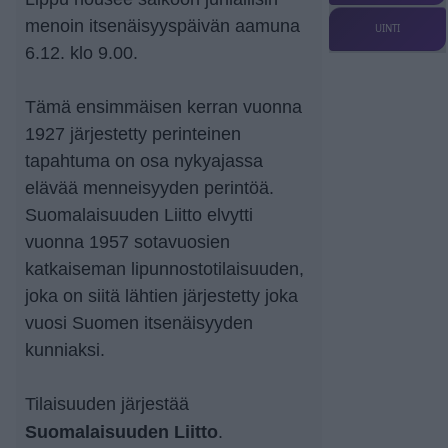
menoin itsenäisyyspäivän aamuna
UINTI
6.12. klo 9.00.
Tämä ensimmäisen kerran vuonna
1927 järjestetty perinteinen
tapahtuma on osa nykyajassa
elävää menneisyyden perintöä.
Suomalaisuuden Liitto elvytti
vuonna 1957 sotavuosien
katkaiseman lipunnostotilaisuuden,
joka on siitä lähtien järjestetty joka
vuosi Suomen itsenäisyyden
kunniaksi.
Tilaisuuden järjestää
Suomalaisuuden Liitto
.