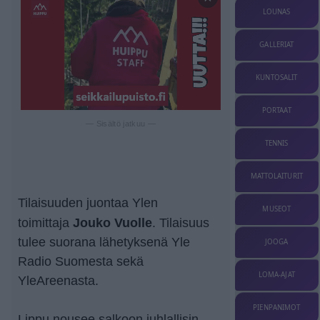
LOUNAS
GALLERIAT
KUNTOSALIT
PORTAAT
— Sisältö jatkuu —
TENNIS
MATTOLAITURIT
Tilaisuuden juontaa Ylen
MUSEOT
Jouko Vuolle
toimittaja
. Tilaisuus
tulee suorana lähetyksenä Yle
JOOGA
Radio Suomesta sekä
LOMA-AJAT
YleAreenasta.
PIENPANIMOT
Lippu nousee salkoon juhlallisin