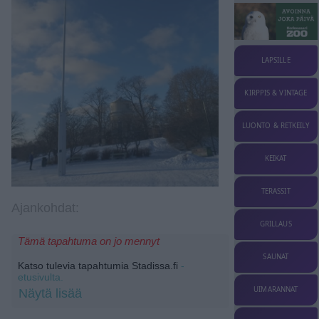
LAPSILLE
KIRPPIS & VINTAGE
LUONTO & RETKEILY
KEIKAT
TERASSIT
Ajankohdat:
GRILLAUS
Tämä tapahtuma on jo mennyt
SAUNAT
Katso tulevia tapahtumia Stadissa.fi
-
etusivulta.
UIMARANNAT
Näytä lisää