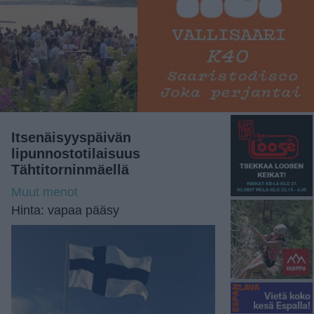
Itsenäisyyspäivän
lipunnostotilaisuus
Tähtitorninmäellä
Muut menot
Hinta: vapaa pääsy