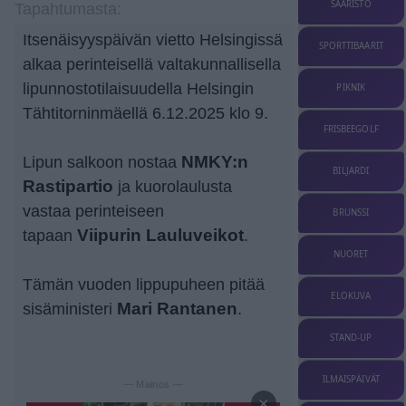
SAARISTO
Tapahtumasta:
Itsenäisyyspäivän vietto Helsingissä
SPORTTIBAARIT
alkaa perinteisellä valtakunnallisella
lipunnostotilaisuudella Helsingin
PIKNIK
Tähtitorninmäellä 6.12.2025 klo 9.
FRISBEEGOLF
Lipun salkoon nostaa
NMKY:n
BILJARDI
Rastipartio
ja kuorolaulusta
vastaa perinteiseen
BRUNSSI
tapaan
Viipurin Lauluveikot
.
NUORET
Tämän vuoden lippupuheen pitää
ELOKUVA
sisäministeri
Mari Rantanen
.
STAND-UP
ILMAISPÄIVÄT
— Mainos —
×