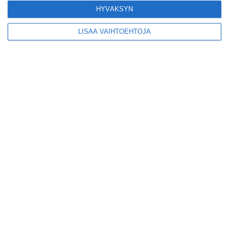
Tämän leipomo-
HYVÄKSYN
kahvilan
karjalanpiirakoilla on
EU-sertifikaatti
LISÄÄ VAIHTOEHTOJA
Lue lisää
Konepajan näyttämö toi
kiinnostavia toimijoita
Vallilaan
Lue lisää
Suosittu esitys tekee
joukkuevoimistelun
kääntöpuolia näkyväksi
Lue lisää