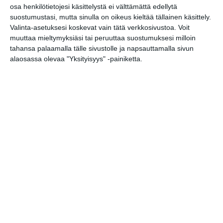
alkeiskurssi
osa henkilötietojesi käsittelystä ei välttämättä edellytä
ma 17.8.2026 klo 18:00
suostumustasi, mutta sinulla on oikeus kieltää tällainen käsittely.
Valinta-asetuksesi koskevat vain tätä verkkosivustoa. Voit
muuttaa mieltymyksiäsi tai peruuttaa suostumuksesi milloin
Intro - Taikuuden alkusoitto
tahansa palaamalla tälle sivustolle ja napsauttamalla sivun
by Robert Jägerhorn
alaosassa olevaa "Yksityisyys" -painiketta.
ti 18.8.2026 klo 19:00
Lavatanssit meren äärellä
Merimelojien majalla
ke 19.8.2026 klo 18:00
Taiteiden yö Finlandia-talossa
to 20.8.2026 klo 17:00