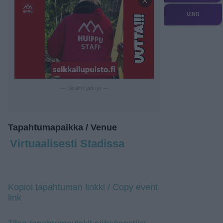
×
UINTI
— Sisältö jatkuu —
Tapahtumapaikka / Venue
Virtuaalisesti Stadissa
Kopioi tapahtuman linkki / Copy event
link