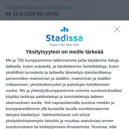
Kaupunkitanssit Vuosaaressa
ke 12.8.2026 klo 19:00
Tutki eläimiä -työpaja
to 13.8.2026 klo 11:00
Yksityisyytesi on meille tärkeää
Puutarhan parhaat palat -
opastus
Me ja 766 kumppanimme tallennamme ja/tai käytämme tietoja
pe 14.8.2026 klo 11:30
laitteella, kuten evästeitä, ja käsittelemme henkilötietoja, kuten
yksilöllisiä tunnisteita ja laitteella lähetettyä standarditietoa
personoidun mainonnan ja sisällön, mainonnan ja sisällön
Katrinebergin eläinpäivät
mittaamisen, yleisötutkimusten ja palvelujen kehittämisen
la 15.8.2026 klo 10:00
vuoksi.
Me ja yhteistyökumppanimme voimme suostumuksellasi
käyttää tarkkoja paikkatietoja ja tunnistetietoja laitteen
Aleksis Kiven kadun kirppis
skannauksen avulla. Voit napsauttamalla suostua meidän ja
su 16.8.2026 klo 09:00
kumppaneidemme yllä kuvatulla tavalla suorittamaamme
tietojesi käsittelyyn. Vaihtoehtoisesti voit siirtyä
yksityiskohtaisempiin tietoihin ja muuttaa asetuksiasi ennen
Rivitanssin ilmainen kokeilukerta ja
suostumuksesi tai kieltäytymisesi ilmaisemista.
Huomaa, että