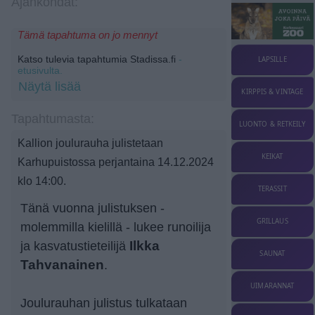
Ajankohdat:
Tämä tapahtuma on jo mennyt
Katso tulevia tapahtumia Stadissa.fi
-
LAPSILLE
etusivulta.
Näytä lisää
KIRPPIS & VINTAGE
Tapahtumasta:
LUONTO & RETKEILY
Kallion joulurauha julistetaan
KEIKAT
Karhupuistossa perjantaina 14.12.2024
klo 14:00.
TERASSIT
Tänä vuonna julistuksen -
GRILLAUS
molemmilla kielillä - lukee runoilija
ja kasvatustieteilijä
Ilkka
SAUNAT
Tahvanainen
.
UIMARANNAT
Joulurauhan julistus tulkataan