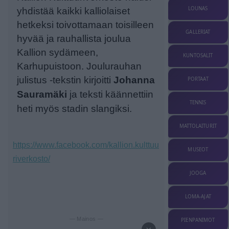
LOUNAS
yhdistää kaikki kalliolaiset
hetkeksi toivottamaan toisilleen
GALLERIAT
hyvää ja rauhallista joulua
Kallion sydämeen,
KUNTOSALIT
Karhupuistoon. Joulurauhan
julistus -tekstin kirjoitti
Johanna
PORTAAT
Sauramäki
ja teksti käännettiin
TENNIS
heti myös stadin slangiksi.
MATTOLAITURIT
https://www.facebook.com/kallion.kulttuu
MUSEOT
riverkosto/
JOOGA
LOMA-AJAT
— Mainos —
PIENPANIMOT