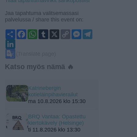
Tilaa tapahtumavinkit sähköpostiisi
Jaa tapahtuma valitsemassasi
palvelussa / share this event on:
Share
Facebook
WhatsApp
Tumblr
X
Copy
Messenger
Telegram
Link
LinkedIn
Google
(Translate page)
Translate
Katso myös nämä 🔥
Katrinebergin
kotieläinpihavierailut
ma 10.8.2026 klo 15:30
BRQ Vantaa: Opastettu
kiertokävely (Helsinge)
ti 11.8.2026 klo 13:30