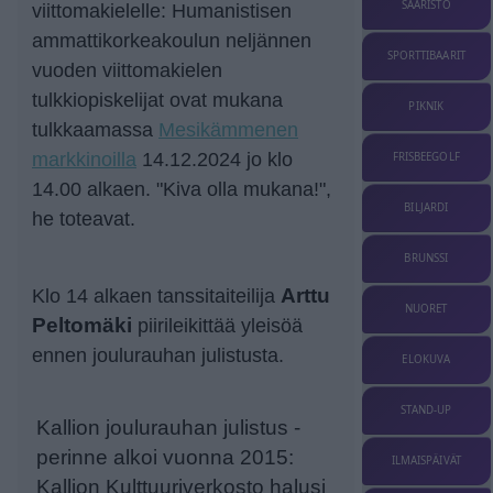
SAARISTO
viittomakielelle: Humanistisen
ammattikorkeakoulun neljännen
SPORTTIBAARIT
vuoden viittomakielen
tulkkiopiskelijat ovat mukana
PIKNIK
tulkkaamassa
Mesikämmenen
markkinoilla
14.12.2024 jo klo
FRISBEEGOLF
14.00 alkaen. "Kiva olla mukana!",
BILJARDI
he toteavat.
BRUNSSI
Klo 14 alkaen tanssitaiteilija
Arttu
NUORET
Peltomäki
piirileikittää yleisöä
ennen joulurauhan julistusta.
ELOKUVA
STAND-UP
Kallion joulurauhan julistus -
perinne alkoi vuonna 2015:
ILMAISPÄIVÄT
Kallion Kulttuuriverkosto halusi