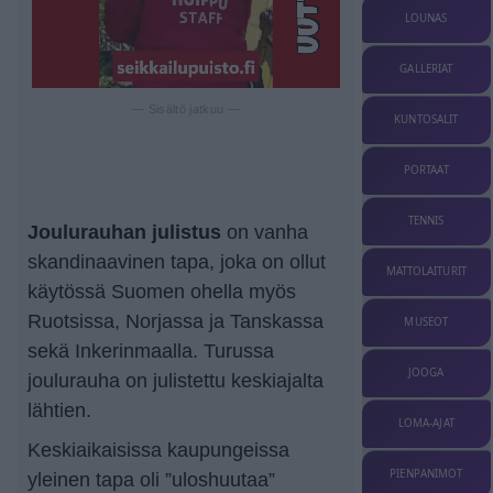
LOUNAS
GALLERIAT
— Sisältö jatkuu —
KUNTOSALIT
PORTAAT
TENNIS
Joulurauhan julistus
on vanha
skan­di­naa­vinen tapa, joka on ollut
MATTOLAITURIT
käytössä Suomen ohella myös
Ruotsissa, Norjassa ja Tanskassa
MUSEOT
sekä Inkerinmaalla. Turussa
JOOGA
joulurauha on julistettu keskiajalta
lähtien.
LOMA-AJAT
Keski­ai­kai­sissa kaupungeissa
PIENPANIMOT
yleinen tapa oli ”uloshuutaa”