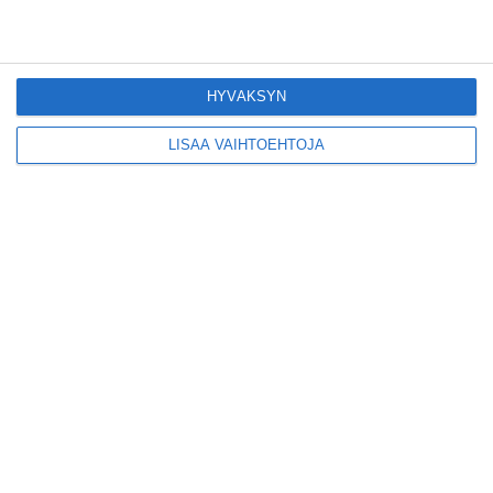
Pitbull sai lisäkonsertin
Helsinkiin I'm Back -
HYVÄKSYN
kiertueelleen
Lue lisää
LISÄÄ VAIHTOEHTOJA
Yleisölle avattu 112-
vuotiaan laivan sauna
antaa pehmeät löylyt
Lue lisää
Tämän leipomo-
kahvilan
karjalanpiirakoilla on
EU-sertifikaatti
Lue lisää