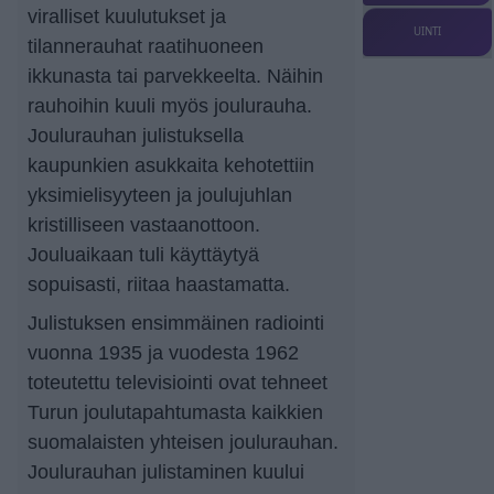
viralliset kuulutukset ja
UINTI
tilannerauhat raatihuoneen
ikkunasta tai parvekkeelta. Näihin
rauhoihin kuuli myös joulurauha.
Joulurauhan julistuksella
kaupunkien asukkaita kehotettiin
yksi­mie­li­syy­teen ja joulujuhlan
kristilliseen vastaanottoon.
Jouluaikaan tuli käyttäytyä
sopuisasti, riitaa haastamatta.
Julistuksen ensimmäinen radiointi
vuonna 1935 ja vuodesta 1962
toteutettu televisiointi ovat tehneet
Turun joulutapahtumasta kaikkien
suomalaisten yhteisen joulurauhan.
Joulurauhan julistaminen kuului