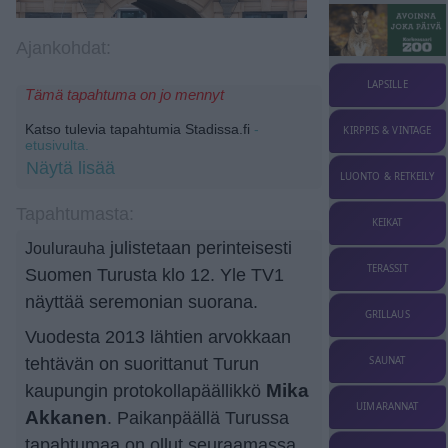
Ajankohdat:
LAPSILLE
Tämä tapahtuma on jo mennyt
Katso tulevia tapahtumia Stadissa.fi
-
KIRPPIS & VINTAGE
etusivulta.
Näytä lisää
LUONTO & RETKEILY
Tapahtumasta:
KEIKAT
julistetaan perinteisesti
Joulurauha
TERASSIT
Suomen Turusta klo 12. Yle TV1
näyttää seremonian suorana.
GRILLAUS
Vuodesta 2013 lähtien arvokkaan
tehtävän on suorittanut Turun
SAUNAT
kaupungin proto­kol­la­pääl­likkö
Mika
UIMARANNAT
Akkanen
. Paikanpäällä Turussa
tapahtumaa on ollut seuraamassa