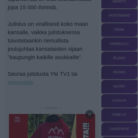
SAARISTO
jopa 15 000 ihmistä.
SPORTTIBAARIT
Julistus on virallisesti koko maan
PIKNIK
kansalle, vaikka julistuksessa
toivotetaankin riemullista
FRISBEEGOLF
joulujuhlaa kansalaisten sijaan
”kaupungin kaikille asukkaille”.
BILJARDI
BRUNSSI
Seuraa julistusta Yle TV1 tai
Areenasta
NUORET
ELOKUVA
— Mainos —
×
STAND-UP
ILMAISPÄIVÄT