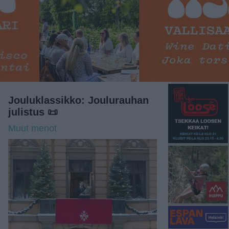
Jouluklassikko: Joulurauhan
julistus 📜
Muut menot