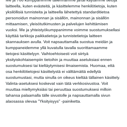
laitteella, kuten evästeitä, ja käsittelemme henkilötietoja, kuten
Share
Facebook
WhatsApp
Tumblr
X
Copy
Messenger
Telegram
yksilöllisiä tunnisteita ja laitteella lähetettyä standarditietoa
Link
personoidun mainonnan ja sisällön, mainonnan ja sisällön
LinkedIn
mittaamisen, yleisötutkimusten ja palvelujen kehittämisen
Google
vuoksi.
Me ja yhteistyökumppanimme voimme suostumuksellasi
(Translate page)
Translate
käyttää tarkkoja paikkatietoja ja tunnistetietoja laitteen
Katso myös nämä 🔥
skannauksen avulla. Voit napsauttamalla suostua meidän ja
kumppaneidemme yllä kuvatulla tavalla suorittamaamme
tietojesi käsittelyyn. Vaihtoehtoisesti voit siirtyä
yksityiskohtaisempiin tietoihin ja muuttaa asetuksiasi ennen
Lipan kirpputori
suostumuksesi tai kieltäytymisesi ilmaisemista.
Huomaa, että
su 9.8.2026 klo 13:00
osa henkilötietojesi käsittelystä ei välttämättä edellytä
suostumustasi, mutta sinulla on oikeus kieltää tällainen käsittely.
Valinta-asetuksesi koskevat vain tätä verkkosivustoa. Voit
Katrinebergin
muuttaa mieltymyksiäsi tai peruuttaa suostumuksesi milloin
kotieläinpihavierailut
tahansa palaamalla tälle sivustolle ja napsauttamalla sivun
ma 10.8.2026 klo 15:30
alaosassa olevaa "Yksityisyys" -painiketta.
Skatan kotieläinpihavierailut
ti 11.8.2026 klo 15:30