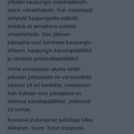
pitkään kaupungin maist­raa­tin­sih­
teerin virka­teh­tä­viin. Kun maistraatit
siirtyivät kaupungeilta valtiolle,
tehtävä oli annettava uudelle
virkamiehelle. Sen jälkeen
julistajina ovat toimineet kaupun­gin­
sih­teeri, kaupungin kans­li­a­pääl­likkö
ja viimeksi proto­kol­la­pääl­likkö.
Viime vuosisadan alusta tähän
päivään julistuksen on varmuudella
lukenut 18 eri henkilöä. Useammin
kuin kukaan muu julistajana on
toiminut kans­li­a­pääl­likkö, yhteensä
18 kertaa.
Kuvassa joulurauhan julkistaja Mika
Akkanen. Kuva: Turun kaupunki,