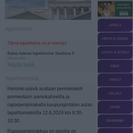
LAPSILLE
Ajankohdat:
KIRPPIS & VINTAGE
Tämä tapahtuma on jo mennyt
LUONTO & RETKEILY
Katso tulevia tapahtumia Stadissa.fi
-
etusivulta.
Näytä lisää
KEIKAT
Tapahtumasta:
TERASSIT
Helsinki-päivä avataan perinteisesti
GRILLAUS
pormestarin aamukahveilla ja
raparperipiirakalla kaupungintalon aulan
SAUNAT
tapahtumatorilla 12.6.2024 klo 8:30-
10:30.
UIMARANNAT
Raparperipiirakkaa on tarjolla on