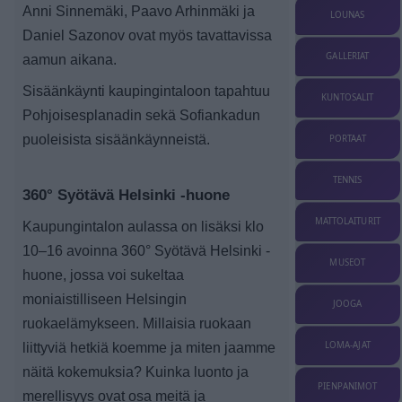
Anni Sinnemäki, Paavo Arhinmäki ja
LOUNAS
Daniel Sazonov ovat myös tavattavissa
GALLERIAT
aamun aikana.
Sisäänkäynti kaupingintaloon tapahtuu
KUNTOSALIT
Pohjoisesplanadin sekä Sofiankadun
puoleisista sisäänkäynneistä.
PORTAAT
TENNIS
360° Syötävä Helsinki -huone
MATTOLAITURIT
Kaupungintalon aulassa on lisäksi klo
10–16 avoinna 360° Syötävä Helsinki -
MUSEOT
huone, jossa voi sukeltaa
moniaistilliseen Helsingin
JOOGA
ruokaelämykseen. Millaisia ruokaan
LOMA-AJAT
liittyviä hetkiä koemme ja miten jaamme
näitä kokemuksia? Kuinka luonto ja
PIENPANIMOT
merellisyys ovat osa meitä ja