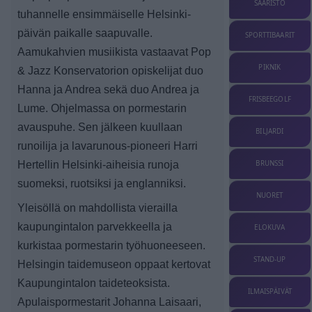
SAARISTO
tuhannelle ensimmäiselle Helsinki-
päivän paikalle saapuvalle.
SPORTTIBAARIT
Aamukahvien musiikista vastaavat Pop
PIKNIK
& Jazz Konservatorion opiskelijat duo
Hanna ja Andrea sekä duo Andrea ja
FRISBEEGOLF
Lume.
Ohjelmassa on pormestarin
avauspuhe. Sen jälkeen kuullaan
BILJARDI
runoilija ja lavarunous-pioneeri Harri
Hertellin Helsinki-aiheisia runoja
BRUNSSI
suomeksi, ruotsiksi ja englanniksi.
NUORET
Yleisöllä on mahdollista vierailla
kaupungintalon parvekkeella ja
ELOKUVA
kurkistaa pormestarin työhuoneeseen.
STAND-UP
Helsingin taidemuseon oppaat kertovat
Kaupungintalon taideteoksista.
ILMAISPÄIVÄT
Apulaispormestarit Johanna Laisaari,