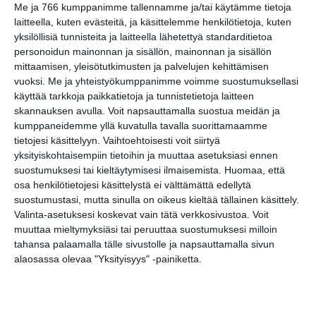
Me ja 766 kumppanimme tallennamme ja/tai käytämme tietoja
laitteella, kuten evästeitä, ja käsittelemme henkilötietoja, kuten
Katrinebergin
yksilöllisiä tunnisteita ja laitteella lähetettyä standarditietoa
kotieläinpihavierailut
personoidun mainonnan ja sisällön, mainonnan ja sisällön
ma 10.8.2026 klo 15:30
mittaamisen, yleisötutkimusten ja palvelujen kehittämisen
vuoksi.
Me ja yhteistyökumppanimme voimme suostumuksellasi
Neulekävely Seurasaaressa
käyttää tarkkoja paikkatietoja ja tunnistetietoja laitteen
ti 11.8.2026 klo 14:00
skannauksen avulla. Voit napsauttamalla suostua meidän ja
kumppaneidemme yllä kuvatulla tavalla suorittamaamme
tietojesi käsittelyyn. Vaihtoehtoisesti voit siirtyä
Kaupunkitanssit Malmilla
yksityiskohtaisempiin tietoihin ja muuttaa asetuksiasi ennen
ke 12.8.2026 klo 16:00
suostumuksesi tai kieltäytymisesi ilmaisemista.
Huomaa, että
osa henkilötietojesi käsittelystä ei välttämättä edellytä
suostumustasi, mutta sinulla on oikeus kieltää tällainen käsittely.
Svenkan perinteinen ja
Valinta-asetuksesi koskevat vain tätä verkkosivustoa. Voit
legendaarinen kesävisa
muuttaa mieltymyksiäsi tai peruuttaa suostumuksesi milloin
torstaisin
tahansa palaamalla tälle sivustolle ja napsauttamalla sivun
to 13.8.2026 klo 18:00
alaosassa olevaa "Yksityisyys" -painiketta.
Puutarhan parhaat palat -
opastus
pe 14.8.2026 klo 11:30