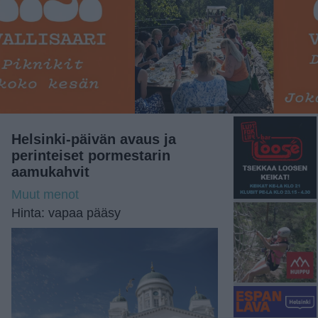
Helsinki-päivän avaus ja
perinteiset pormestarin
aamukahvit
Muut menot
Hinta: vapaa pääsy