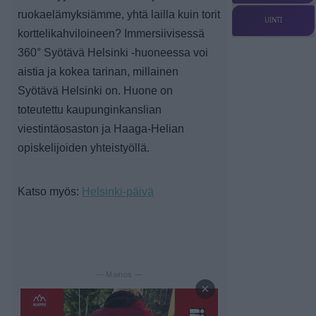
ruokaelämyksiämme, yhtä lailla kuin torit
UINTI
korttelikahviloineen? Immersiivisessä
360° Syötävä Helsinki -huoneessa voi
aistia ja kokea tarinan, millainen
Syötävä Helsinki on. Huone on
toteutettu kaupunginkanslian
viestintäosaston ja Haaga-Helian
opiskelijoiden yhteistyöllä.
Katso myös:
Helsinki-päivä
— Mainos —
×