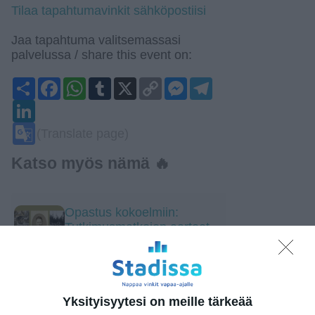
Tilaa tapahtumavinkit sähköpostiisi
Jaa tapahtuma valitsemassasi
palvelussa / share this event on:
Share
Facebook
WhatsApp
Tumblr
X
Copy
Messenger
Telegram
Link
LinkedIn
Google
(Translate page)
Translate
Katso myös nämä 🔥
Opastus kokoelmiin:
Tutkimusmatkojen aarteet
la 8.8.2026 klo 10:00
Vantaan Ikean
peräkonttikirppis
Yksityisyytesi on meille tärkeää
su 9.8.2026 klo 09:00