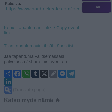
Kotisivu:
UINTI
https://www.hardrockcafe.com/location/helsinki/fi/
Kopioi tapahtuman linkki / Copy event
link
Tilaa tapahtumavinkit sähköpostiisi
Jaa tapahtuma valitsemassasi
palvelussa / share this event on:
Share
Facebook
WhatsApp
Tumblr
X
Copy
Messenger
Telegram
Link
LinkedIn
Google
(Translate page)
Translate
Katso myös nämä 🔥