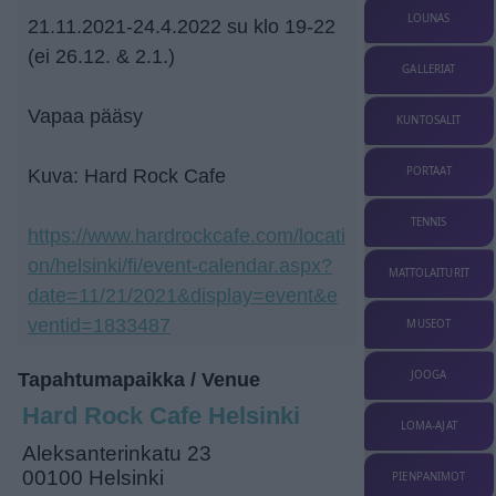
LOUNAS
21.11.2021-24.4.2022 su klo 19-22
(ei 26.12. & 2.1.)
GALLERIAT
Vapaa pääsy
KUNTOSALIT
PORTAAT
Kuva: Hard Rock Cafe
TENNIS
https://www.hardrockcafe.com/locati
on/helsinki/fi/event-calendar.aspx?
MATTOLAITURIT
date=11/21/2021&display=event&e
ventid=1833487
MUSEOT
JOOGA
Tapahtumapaikka / Venue
Hard Rock Cafe Helsinki
LOMA-AJAT
Aleksanterinkatu 23
00100 Helsinki
PIENPANIMOT