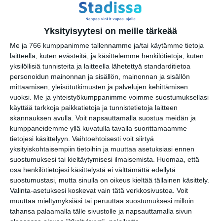
pe 14.8.2026 klo 21:00
Yksityisyytesi on meille tärkeää
Roihuvuoren Rion
Me ja 766 kumppanimme tallennamme ja/tai käytämme tietoja
kesäkeikat
laitteella, kuten evästeitä, ja käsittelemme henkilötietoja, kuten
la 15.8.2026 klo 18:00
yksilöllisiä tunnisteita ja laitteella lähetettyä standarditietoa
personoidun mainonnan ja sisällön, mainonnan ja sisällön
Stoned Statues, Atlas
mittaamisen, yleisötutkimusten ja palvelujen kehittämisen
la 15.8.2026 klo 20:00
vuoksi.
Me ja yhteistyökumppanimme voimme suostumuksellasi
käyttää tarkkoja paikkatietoja ja tunnistetietoja laitteen
skannauksen avulla. Voit napsauttamalla suostua meidän ja
Northlane (Aus)
kumppaneidemme yllä kuvatulla tavalla suorittamaamme
su 16.8.2026 klo 18:00
tietojesi käsittelyyn. Vaihtoehtoisesti voit siirtyä
yksityiskohtaisempiin tietoihin ja muuttaa asetuksiasi ennen
Hilland Mondays
suostumuksesi tai kieltäytymisesi ilmaisemista.
Huomaa, että
ma 17.8.2026 klo 19:00
osa henkilötietojesi käsittelystä ei välttämättä edellytä
suostumustasi, mutta sinulla on oikeus kieltää tällainen käsittely.
Valinta-asetuksesi koskevat vain tätä verkkosivustoa. Voit
muuttaa mieltymyksiäsi tai peruuttaa suostumuksesi milloin
tahansa palaamalla tälle sivustolle ja napsauttamalla sivun