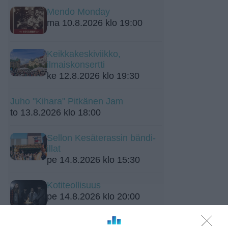
Mendo Monday
ma 10.8.2026 klo 19:00
Keikkakeskiviikko,
ilmaiskonsertti
ke 12.8.2026 klo 19:30
Juho "Kihara" Pitkänen Jam
to 13.8.2026 klo 18:00
Sellon Kesäterassin bändi-
illat
pe 14.8.2026 klo 15:30
Kotiteollisuus
pe 14.8.2026 klo 20:00
Bar Loosen live-ilta