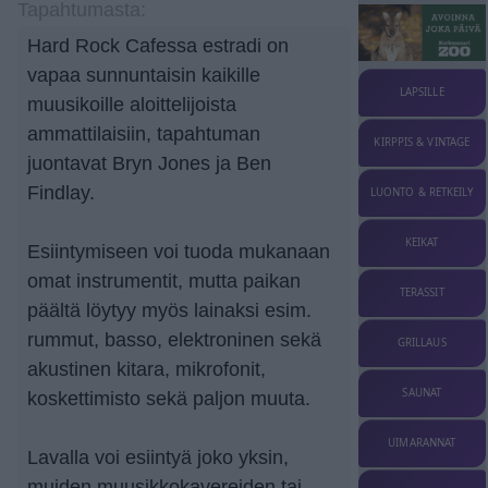
Tapahtumasta:
Hard Rock Cafessa estradi on
vapaa sunnuntaisin kaikille
LAPSILLE
muusikoille aloittelijoista
ammattilaisiin, tapahtuman
KIRPPIS & VINTAGE
juontavat Bryn Jones ja Ben
Findlay.
LUONTO & RETKEILY
KEIKAT
Esiintymiseen voi tuoda mukanaan
omat instrumentit, mutta paikan
TERASSIT
päältä löytyy myös lainaksi esim.
rummut, basso, elektroninen sekä
GRILLAUS
akustinen kitara, mikrofonit,
SAUNAT
koskettimisto sekä paljon muuta.
UIMARANNAT
Lavalla voi esiintyä joko yksin,
muiden muusikkokavereiden tai