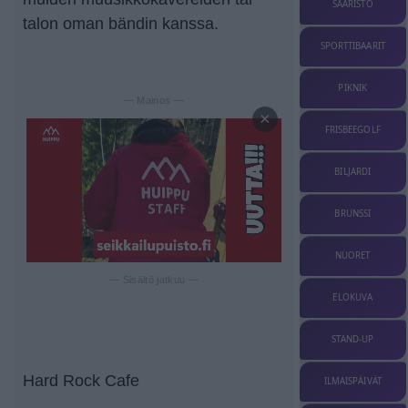
SAARISTO
talon oman bändin kanssa.
SPORTTIBAARIT
PIKNIK
— Mainos —
×
FRISBEEGOLF
BILJARDI
BRUNSSI
NUORET
— Sisältö jatkuu —
ELOKUVA
STAND-UP
Hard Rock Cafe
ILMAISPÄIVÄT