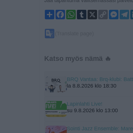
Jaa tapahtuma valitsemassasi palvelu
Share
Facebook
WhatsApp
Tumblr
X
Copy
Mess
T
Link
Google
(Translate page)
Translate
Katso myös nämä 🔥
BRQ Vantaa: Brq-klubi: Batt
la 8.8.2026 klo 18:30
Lapinlahti Live!
su 9.8.2026 klo 13:00
Sointi Jazz Ensemble: Mare