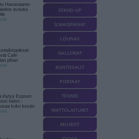
ttu Hanasaaren
laitos avautui
STAND-UP
lle
isää
ILMAISPÄIVÄT
LOUNAS
ntaikirppikset
GALLERIAT
ävät Cafe
tan pihan
isää
KUNTOSALIT
PORTAAT
TENNIS
ä löytyy Espoon
ston helmi -
musaa koko kesän
MATTOLAITURIT
isää
MUSEOT
JOOGA