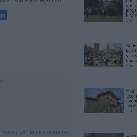
ssa / share this event on:
Lapin
vehre
jooga
enger
elegram
LinkedIn
kirpp
Lue l
Suosi
laulu
viihd
uude
Lue l
le!
Yksi 
upeim
avaut
odotu
Lue l
 mare (Sointien Kalasatama)
Puna