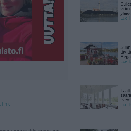
Sulje
voima
yleisö
Lue l
Sunnu
täytt
Rega
Lue l
u —
Täält
saari
live
 link
Lue l