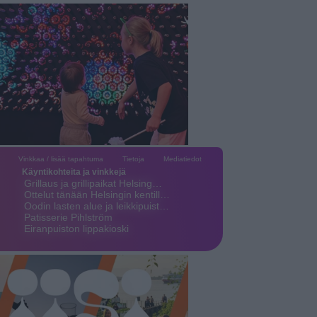
Vinkkaa / lisää tapahtuma
Tietoja
Mediatiedot
Käyntikohteita ja vinkkejä
Grillaus ja grillipaikat Helsing…
Ottelut tänään Helsingin kentill…
Oodin lasten alue ja leikkipuist…
Patisserie Pihlström
Eiranpuiston lippakioski