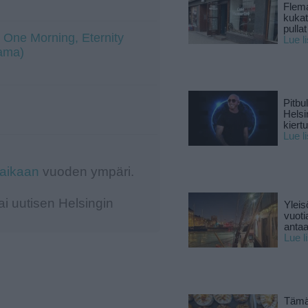
Flema
kukat 
pullat
 One Morning, Eternity
Lue l
tama)
Pitbul
Helsi
kiert
Lue l
-aikaan
vuoden ympäri.
i uutisen Helsingin
Yleis
vuoti
antaa
Lue l
Tämä