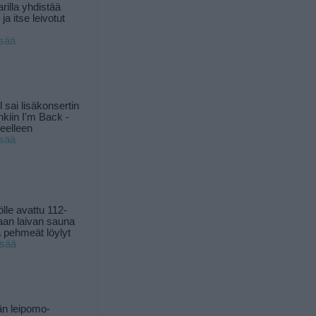
rilla yhdistää
ja itse leivotut
isää
l sai lisäkonsertin
nkiin I'm Back -
ueelleen
isää
ölle avattu 112-
aan laivan sauna
 pehmeät löylyt
isää
n leipomo-