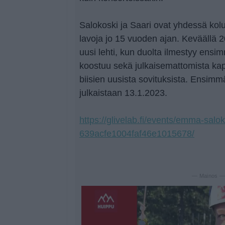
Salokoski ja Saari ovat yhdessä kolun
lavoja jo 15 vuoden ajan. Keväällä 
uusi lehti, kun duolta ilmestyy ensi
koostuu sekä julkaisemattomista kapp
biisien uusista sovituksista. Ensimmä
julkaistaan 13.1.2023.
https://glivelab.fi/events/emma-salo
639acfe1004faf46e1015678/
— Mainos 