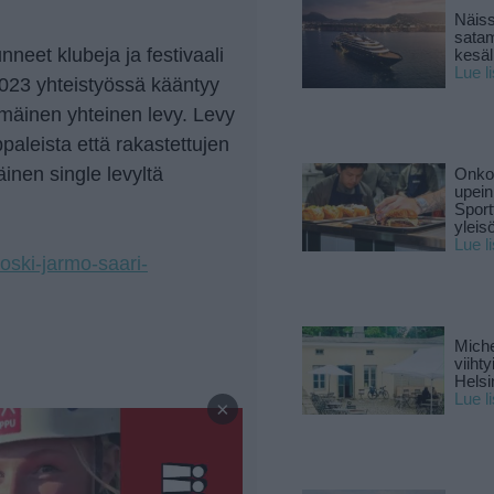
Näiss
sata
neet klubeja ja festivaali
kesäll
Lue l
2023 yhteistyössä kääntyy
mmäinen yhteinen levy. Levy
aleista että rakastettujen
inen single levyltä
Onko 
upein
Sport
yleis
Lue l
koski-jarmo-saari-
Miche
viiht
Helsi
—
Lue l
×