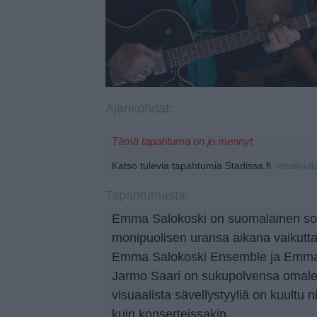
Ajankohdat:
Tämä tapahtuma on jo mennyt
Katso tulevia tapahtumia Stadissa.fi
-etusivult
Tapahtumasta:
Emma Salokoski on suomalainen solist
monipuolisen uransa aikana vaikutt
Emma Salokoski Ensemble ja Emma S
Jarmo Saari on sukupolvensa omaleim
visuaalista sävellystyyliä on kuultu n
kuin konserteissakin.