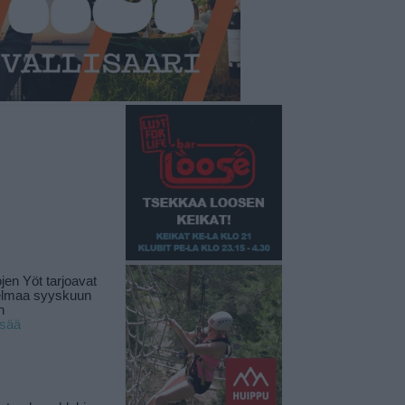
jen Yöt tarjoavat
elmaa syyskuun
n
isää