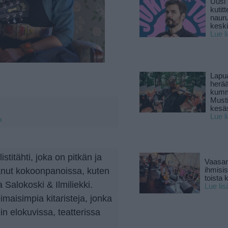
Uusi 
kutitt
naur
keski
Lue l
Lapu
herä
kumm
Must
kesä
Lue l
a.
itähti, joka on pitkän ja
Vaasan
ihmisi
anut kokoonpanoissa, kuten
toista 
alokoski & Ilmiliekki.
Lue lis
aisimpia kitaristeja, jonka
iin elokuvissa, teatterissa