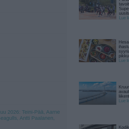
tavoi
Supe
uusitu
Lue l
Hesar
ihast
syyri
pikku
Lue l
Kruun
avaut
liike
Lue l
uu 2026: Teini-Pää, Aarne
 Seagulls, Antti Paalanen,
Kodik