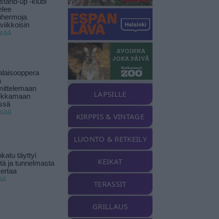
stand-up -klubi
elee
uhermoja
viikkoisin
isää
alaisooppera
ä
ittelemaan
LAPSILLE
ikkamaan
ssä
isää
KIRPPIS & VINTAGE
LUONTO & RETKEILY
katu täyttyi
KEIKAT
stä ja tunnelmasta
kertaa
ää
TERASSIT
GRILLAUS