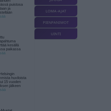
landen
ässä puistosa
taan ja
LOMA-AJAT
istellään
isää
PIENPANIMOT
UINTI
ttu
tapahtuma
yttää kesällä
ssa paikassa
isää
Helsingin
mista huviloista
ui 15 vuoden
ksen jälkeen
isää
-Mustat