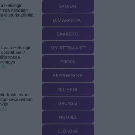
ä Helsingin
SAUNAT
missa nähdään
ä loistoristeilijöitä
UIMARANNAT
isää
SAARISTO
SPORTTIBAARIT
tässä Helsingin
 sporttibaari?
tibistrossa
PIKNIK
öryntäys
isää
FRISBEEGOLF
BILJARDI
lin-kokki avasi
yisän kesäkeitaan
BRUNSSI
nkiin
isää
NUORET
ELOKUVA