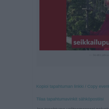
— Sisältö jatku
Kopioi tapahtuman linkki / Copy event
Tilaa tapahtumavinkit sähköpostiisi