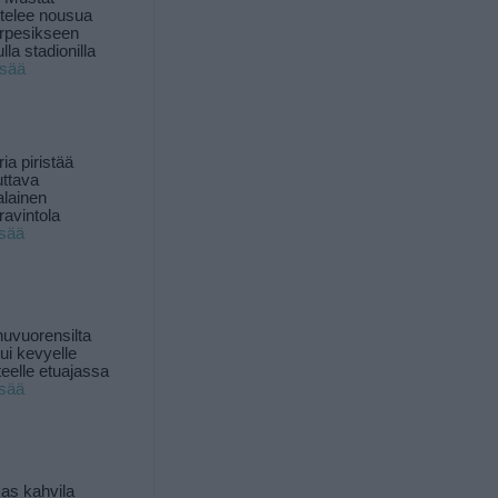
ttelee nousua
rpesikseen
lla stadionilla
isää
ia piristää
uttava
alainen
ravintola
isää
uvuorensilta
ui kevyelle
nteelle etuajassa
isää
as kahvila