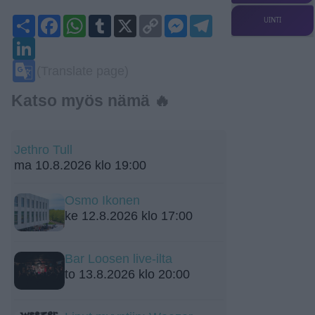
Share
Facebook
WhatsApp
Tumblr
X
Copy
Messenger
Telegram
UINTI
Link
LinkedIn
Google
(Translate page)
Translate
Katso myös nämä 🔥
Jethro Tull
ma 10.8.2026 klo 19:00
Osmo Ikonen
ke 12.8.2026 klo 17:00
Bar Loosen live-ilta
to 13.8.2026 klo 20:00