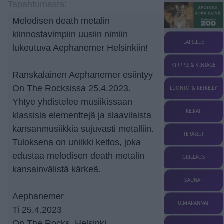
Tapahtumasta:
Melodisen death metalin
kiinnostavimpiin uusiin nimiin
LAPSILLE
lukeutuva Aephanemer Helsinkiin!
KIRPPIS & VINTAGE
Ranskalainen Aephanemer esiintyy
On The Rocksissa 25.4.2023.
LUONTO & RETKEILY
Yhtye yhdistelee musiikissaan
KEIKAT
klassisia elementtejä ja slaavilaista
kansanmusiikkia sujuvasti metalliin.
TERASSIT
Tuloksena on uniikki keitos, joka
edustaa melodisen death metalin
GRILLAUS
kansainvälistä kärkeä.
SAUNAT
Aephanemer
UIMARANNAT
Ti 25.4.2023
On The Rocks, Helsinki