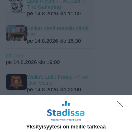
Liput myyntiin: Weezer -
The Gathering
pe 14.8.2026 klo 11:00
Sellon Kesäterassin bändi-
illat
pe 14.8.2026 klo 15:30
Charon
pe 14.8.2026 klo 19:00
Wallu's Little Friday - Free
Live Music
pe 14.8.2026 klo 22:00
Stoned Statues, Atlas
la 15.8.2026 klo 20:00
Northlane (Aus)
Yksityisyytesi on meille tärkeää
su 16.8.2026 klo 18:00