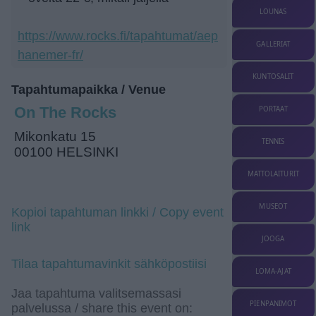
LOUNAS
https://www.rocks.fi/tapahtumat/aep
GALLERIAT
hanemer-fr/
KUNTOSALIT
Tapahtumapaikka / Venue
On The Rocks
PORTAAT
Mikonkatu 15
TENNIS
00100 HELSINKI
MATTOLAITURIT
MUSEOT
Kopioi tapahtuman linkki / Copy event
link
JOOGA
Tilaa tapahtumavinkit sähköpostiisi
LOMA-AJAT
Jaa tapahtuma valitsemassasi
PIENPANIMOT
palvelussa / share this event on: