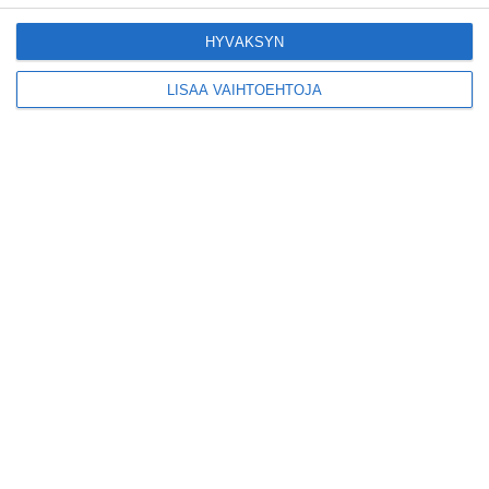
HYVÄKSYN
LISÄÄ VAIHTOEHTOJA
Suosittu esitys tekee
joukkuevoimistelun
kääntöpuolia näkyväksi
Lue lisää
Yrjönkadun uimahalli
avautui pitkän
odotuksen jälkeen
Lue lisää
Tämä lavarunous-ilta on
tiettävästi ainoa
laatuaan koko
maailmassa