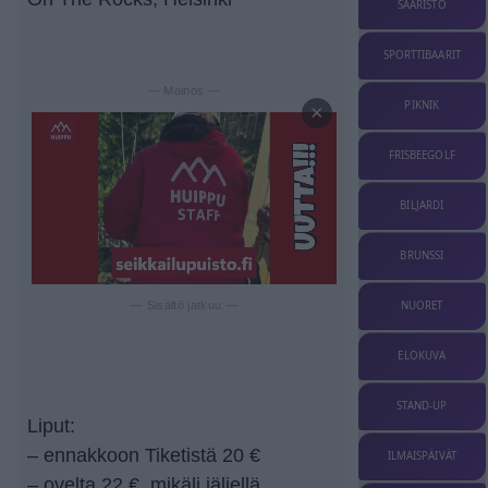
SAARISTO
SPORTTIBAARIT
— Mainos —
PIKNIK
×
FRISBEEGOLF
BILJARDI
BRUNSSI
NUORET
— Sisältö jatkuu —
ELOKUVA
STAND-UP
Liput:
– ennakkoon Tiketistä 20 €
ILMAISPÄIVÄT
– ovelta 22 €, mikäli jäljellä