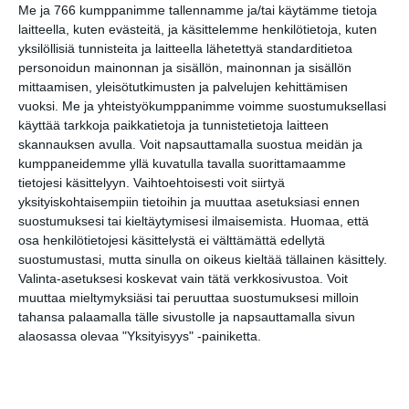
Me ja 766 kumppanimme tallennamme ja/tai käytämme tietoja
laitteella, kuten evästeitä, ja käsittelemme henkilötietoja, kuten
Mendo Monday
yksilöllisiä tunnisteita ja laitteella lähetettyä standarditietoa
ma 17.8.2026 klo 19:00
personoidun mainonnan ja sisällön, mainonnan ja sisällön
mittaamisen, yleisötutkimusten ja palvelujen kehittämisen
vuoksi.
Me ja yhteistyökumppanimme voimme suostumuksellasi
käyttää tarkkoja paikkatietoja ja tunnistetietoja laitteen
skannauksen avulla. Voit napsauttamalla suostua meidän ja
kumppaneidemme yllä kuvatulla tavalla suorittamaamme
tietojesi käsittelyyn. Vaihtoehtoisesti voit siirtyä
yksityiskohtaisempiin tietoihin ja muuttaa asetuksiasi ennen
suostumuksesi tai kieltäytymisesi ilmaisemista.
Huomaa, että
osa henkilötietojesi käsittelystä ei välttämättä edellytä
Elokuussa nautitaan
suostumustasi, mutta sinulla on oikeus kieltää tällainen käsittely.
tunnelmallisista
Valinta-asetuksesi koskevat vain tätä verkkosivustoa. Voit
elokuvista ulkona
muuttaa mieltymyksiäsi tai peruuttaa suostumuksesi milloin
Lue lisää
tahansa palaamalla tälle sivustolle ja napsauttamalla sivun
alaosassa olevaa "Yksityisyys" -painiketta.
Bassot jyrisevät Koffin
puistossa Taiteiden