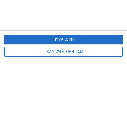
Yleisölle avattu 112-
vuotiaan laivan sauna
antaa pehmeät löylyt
Lue lisää
HYVÄKSYN
LISÄÄ VAIHTOEHTOJA
Tämän leipomo-
kahvilan
karjalanpiirakoilla on
EU-sertifikaatti
Lue lisää
Konepajan näyttämö toi
kiinnostavia toimijoita
Vallilaan
Lue lisää