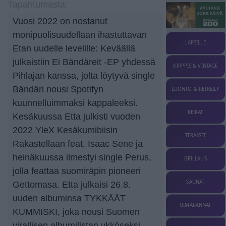
Tapahtumasta:
Vuosi 2022 on nostanut
monipuolisuudellaan ihastuttavan
LAPSILLE
Etan uudelle levelille: Keväällä
julkaistiin Ei Bändäreit -EP yhdessä
KIRPPIS & VINTAGE
Pihlajan kanssa, jolta löytyvä single
Bändäri nousi Spotifyn
LUONTO & RETKEILY
kuunnelluimmaksi kappaleeksi.
KEIKAT
Kesäkuussa Etta julkisti vuoden
2022 YleX Kesäkumibiisin
TERASSIT
Rakastellaan feat. Isaac Sene ja
heinäkuussa ilmestyi single Perus,
GRILLAUS
jolla feattaa suomiräpin pioneeri
SAUNAT
Gettomasa. Etta julkaisi 26.8.
uuden albuminsa TYKKÄÄT
UIMARANNAT
KUMMISKI, joka nousi Suomen
virallisen albumilistan ykköseksi.