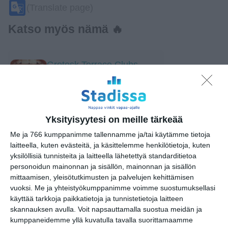
Google
(Translate page)
Translate
Katso myös nämä 🔥
Grotesk Terrace Clubs
ke 12.8.2026 klo 21:00
Flow Festival 2026
pe 14.8.2026 klo 15:00
Yksityisyytesi on meille tärkeää
Me ja 766 kumppanimme tallennamme ja/tai käytämme tietoja
laitteella, kuten evästeitä, ja käsittelemme henkilötietoja, kuten
Vallisaaren K40
yksilöllisiä tunnisteita ja laitteella lähetettyä standarditietoa
saaristodisco 🪩🥂
personoidun mainonnan ja sisällön, mainonnan ja sisällön
pe 14.8.2026 klo 19:30
mittaamisen, yleisötutkimusten ja palvelujen kehittämisen
vuoksi.
Me ja yhteistyökumppanimme voimme suostumuksellasi
Puotilan Kartanon Kesä
käyttää tarkkoja paikkatietoja ja tunnistetietoja laitteen
la 15.8.2026 klo 19:00
skannauksen avulla. Voit napsauttamalla suostua meidän ja
kumppaneidemme yllä kuvatulla tavalla suorittamaamme