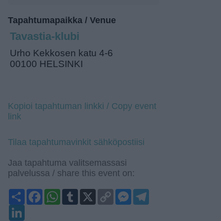
Tapahtumapaikka / Venue
Tavastia-klubi
Urho Kekkosen katu 4-6
00100 HELSINKI
Kopioi tapahtuman linkki / Copy event
link
Tilaa tapahtumavinkit sähköpostiisi
Jaa tapahtuma valitsemassasi
palvelussa / share this event on:
Share
Facebook
WhatsApp
Tumblr
X
Copy
Messenger
Telegram
Link
LinkedIn