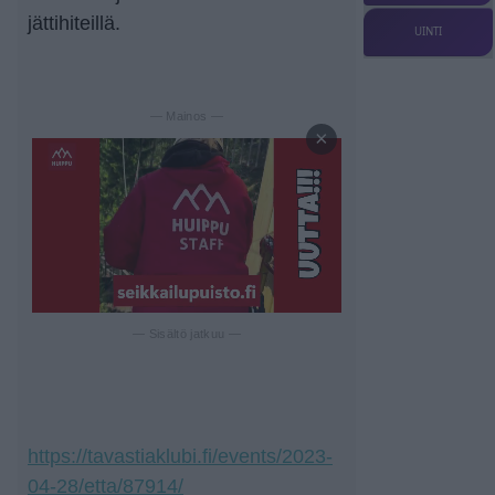
jättihiteillä.
UINTI
— Mainos —
×
— Sisältö jatkuu —
https://tavastiaklubi.fi/events/2023-
04-28/etta/87914/