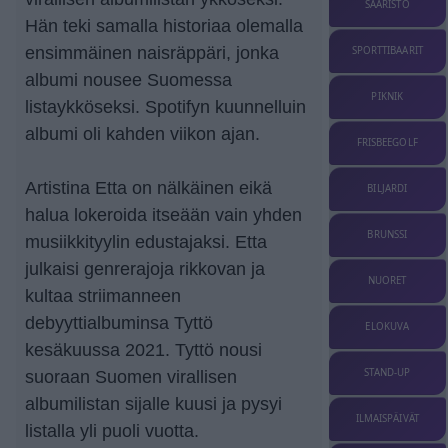
SAARISTO
Hän teki samalla historiaa olemalla
ensimmäinen naisräppäri, jonka
SPORTTIBAARIT
albumi nousee Suomessa
PIKNIK
listaykköseksi. Spotifyn kuunnelluin
albumi oli kahden viikon ajan.
FRISBEEGOLF
Artistina Etta on nälkäinen eikä
BILJARDI
halua lokeroida itseään vain yhden
BRUNSSI
musiikkityylin edustajaksi. Etta
julkaisi genrerajoja rikkovan ja
NUORET
kultaa striimanneen
debyyttialbuminsa Tyttö
ELOKUVA
kesäkuussa 2021. Tyttö nousi
STAND-UP
suoraan Suomen virallisen
albumilistan sijalle kuusi ja pysyi
ILMAISPÄIVÄT
listalla yli puoli vuotta.