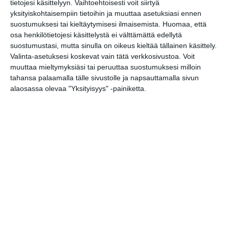
tietojesi käsittelyyn. Vaihtoehtoisesti voit siirtyä
Meritallin DJ-ilta
yksityiskohtaisempiin tietoihin ja muuttaa asetuksiasi ennen
la 15.8.2026 klo 20:00
suostumuksesi tai kieltäytymisesi ilmaisemista.
Huomaa, että
osa henkilötietojesi käsittelystä ei välttämättä edellytä
suostumustasi, mutta sinulla on oikeus kieltää tällainen käsittely.
Jazzy Jam Sunday
Valinta-asetuksesi koskevat vain tätä verkkosivustoa. Voit
su 16.8.2026 klo 18:30
muuttaa mieltymyksiäsi tai peruuttaa suostumuksesi milloin
tahansa palaamalla tälle sivustolle ja napsauttamalla sivun
alaosassa olevaa "Yksityisyys" -painiketta.
Jamma Jamma Jamit
ti 18.8.2026 klo 18:00
Kehro Oinas Live Lounge
ke 19.8.2026 klo 19:30
Bassojen yö
to 20.8.2026 klo 16:00
Möyhy-Veikot, Dxxxa D & Hzzzt