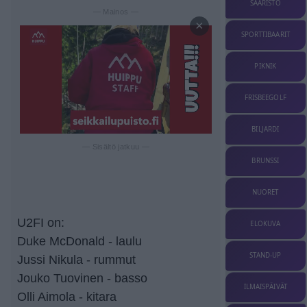
SAARISTO
— Mainos —
×
SPORTTIBAARIT
PIKNIK
FRISBEEGOLF
BILJARDI
— Sisältö jatkuu —
BRUNSSI
NUORET
U2FI on:
ELOKUVA
Duke McDonald - laulu
STAND-UP
Jussi Nikula - rummut
Jouko Tuovinen - basso
ILMAISPÄIVÄT
Olli Aimola - kitara