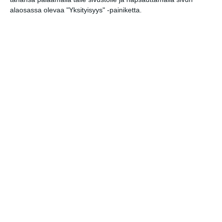
Uusi stand-up -klubi
alaosassa olevaa "Yksityisyys" -painiketta.
kutittelee nauruhermoja
keskiviikkoisin
Lue lisää
Lapualaisooppera herää
kummittelemaan
Mustikkamaan kesässä
Lue lisää
Vaasankatu täyttyi
ihmisistä ja tunnelmasta
toista kertaa
Lue lisää