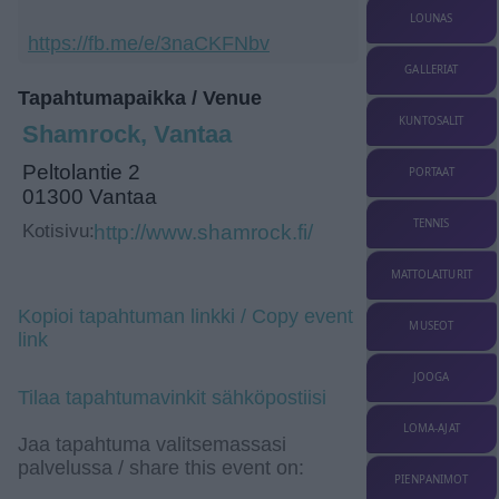
LOUNAS
https://fb.me/e/3naCKFNbv
GALLERIAT
Tapahtumapaikka / Venue
KUNTOSALIT
Shamrock, Vantaa
Peltolantie 2
PORTAAT
01300 Vantaa
TENNIS
Kotisivu:
http://www.shamrock.fi/
MATTOLAITURIT
Kopioi tapahtuman linkki / Copy event
MUSEOT
link
JOOGA
Tilaa tapahtumavinkit sähköpostiisi
LOMA-AJAT
Jaa tapahtuma valitsemassasi
palvelussa / share this event on:
PIENPANIMOT