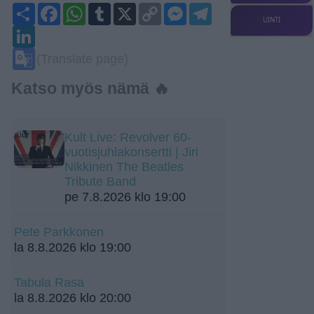
Share
Facebook
WhatsApp
Tumblr
X
Copy
Messenger
Telegram
Link
UINTI
LinkedIn
Google
(Translate page)
Translate
Katso myös nämä 🔥
Kult Live: Revolver 60-
vuotisjuhlakonsertti | Jiri
Nikkinen The Beatles
Tribute Band
pe 7.8.2026 klo 19:00
Pete Parkkonen
la 8.8.2026 klo 19:00
Tabula Rasa
la 8.8.2026 klo 20:00