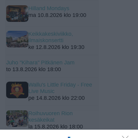
Hilland Mondays
ma 10.8.2026 klo 19:00
Keikkakeskiviikko,
ilmaiskonsertti
ke 12.8.2026 klo 19:30
Juho "Kihara" Pitkänen Jam
to 13.8.2026 klo 18:00
Wallu's Little Friday - Free
Live Music
pe 14.8.2026 klo 22:00
Roihuvuoren Rion
kesäkeikat
la 15.8.2026 klo 18:00