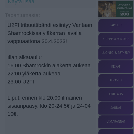
Näytä lisää
Tapahtumasta:
U2FI tribuuttibändi esiintyy Vantaan
LAPSILLE
Shamrockissa yläkerran lavalla
KIRPPIS & VINTAGE
vappuaattona 30.4.2023!
LUONTO & RETKEILY
Illan aikataulu:
16.00 Shamrockin alakerta aukeaa
KEIKAT
22:00 yläkerta aukeaa
TERASSIT
23.00 U2FI
GRILLAUS
Liput: ennen klo 20.00 ilmainen
sisäänpääsy, klo 20-24 5€ ja 24-04
SAUNAT
10€.
UIMARANNAT