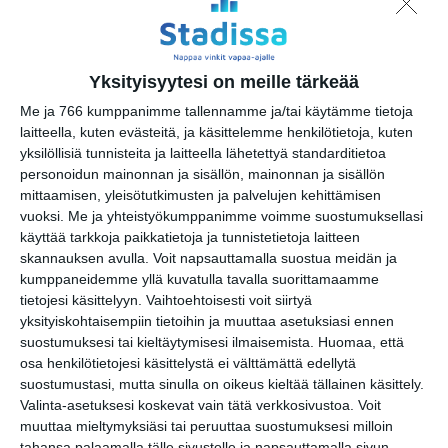
Bar Loosen live-ilta
la 15.8.2026 klo 23:30
Yksityisyytesi on meille tärkeää
Northlane (Aus)
Me ja 766 kumppanimme tallennamme ja/tai käytämme tietoja
su 16.8.2026 klo 18:00
laitteella, kuten evästeitä, ja käsittelemme henkilötietoja, kuten
yksilöllisiä tunnisteita ja laitteella lähetettyä standarditietoa
personoidun mainonnan ja sisällön, mainonnan ja sisällön
mittaamisen, yleisötutkimusten ja palvelujen kehittämisen
vuoksi.
Me ja yhteistyökumppanimme voimme suostumuksellasi
käyttää tarkkoja paikkatietoja ja tunnistetietoja laitteen
skannauksen avulla. Voit napsauttamalla suostua meidän ja
kumppaneidemme yllä kuvatulla tavalla suorittamaamme
tietojesi käsittelyyn. Vaihtoehtoisesti voit siirtyä
Kissojen Yöt tarjoavat
yksityiskohtaisempiin tietoihin ja muuttaa asetuksiasi ennen
tunnelmaa syyskuun
suostumuksesi tai kieltäytymisesi ilmaisemista.
Huomaa, että
iltoihin
Lue lisää
osa henkilötietojesi käsittelystä ei välttämättä edellytä
suostumustasi, mutta sinulla on oikeus kieltää tällainen käsittely.
Valinta-asetuksesi koskevat vain tätä verkkosivustoa. Voit
muuttaa mieltymyksiäsi tai peruuttaa suostumuksesi milloin
tahansa palaamalla tälle sivustolle ja napsauttamalla sivun