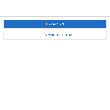
Konepajan näyttämö toi
kiinnostavia toimijoita
Vallilaan
Lue lisää
HYVÄKSYN
LISÄÄ VAIHTOEHTOJA
Suosittu esitys tekee
joukkuevoimistelun
kääntöpuolia näkyväksi
Lue lisää
Yrjönkadun uimahalli
avautui pitkän
odotuksen jälkeen
Lue lisää