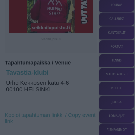
LOUNAS
GALLERIAT
KUNTOSALIT
— Sisältö jatkuu —
PORTAAT
TENNIS
Tapahtumapaikka / Venue
Tavastia-klubi
MATTOLAITURIT
Urho Kekkosen katu 4-6
MUSEOT
00100 HELSINKI
JOOGA
Kopioi tapahtuman linkki / Copy event
LOMA-AJAT
link
PIENPANIMOT