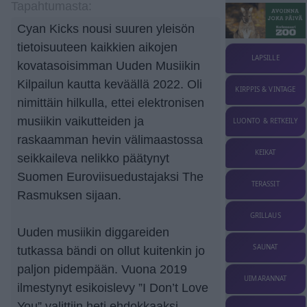
Tapahtumasta:
Cyan Kicks nousi suuren yleisön
tietoisuuteen kaikkien aikojen
LAPSILLE
kovatasoisimman Uuden Musiikin
Kilpailun kautta keväällä 2022. Oli
KIRPPIS & VINTAGE
nimittäin hilkulla, ettei elektronisen
musiikin vaikutteiden ja
LUONTO & RETKEILY
raskaamman hevin välimaastossa
KEIKAT
seikkaileva nelikko päätynyt
Suomen Euroviisuedustajaksi The
TERASSIT
Rasmuksen sijaan.
GRILLAUS
Uuden musiikin diggareiden
SAUNAT
tutkassa bändi on ollut kuitenkin jo
paljon pidempään. Vuona 2019
UIMARANNAT
ilmestynyt esikoislevy ”I Don’t Love
You” valittiin heti ehdokkaaksi