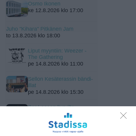
Osmo Ikonen
ke 12.8.2026 klo 17:00
Juho "Kihara" Pitkänen Jam
to 13.8.2026 klo 18:00
Liput myyntiin: Weezer -
The Gathering
pe 14.8.2026 klo 11:00
Sellon Kesäterassin bändi-
illat
pe 14.8.2026 klo 15:30
Bar Loosen live-ilta
pe 14.8.2026 klo 21:00
Wallu's Little Friday - Free