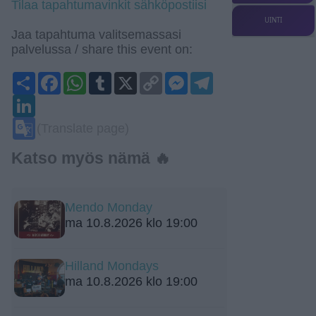
Tilaa tapahtumavinkit sähköpostiisi
UINTI
Jaa tapahtuma valitsemassasi
palvelussa / share this event on:
Share
Facebook
WhatsApp
Tumblr
X
Copy
Messenger
Telegram
Link
LinkedIn
Google
(Translate page)
Translate
Katso myös nämä 🔥
Mendo Monday
ma 10.8.2026 klo 19:00
Hilland Mondays
ma 10.8.2026 klo 19:00