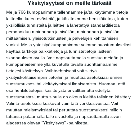
Live Music
Yksityisyytesi on meille tärkeää
pe 14.8.2026 klo 22:00
Me ja 766 kumppanimme tallennamme ja/tai käytämme tietoja
laitteella, kuten evästeitä, ja käsittelemme henkilötietoja, kuten
Stoned Statues, Atlas
yksilöllisiä tunnisteita ja laitteella lähetettyä standarditietoa
la 15.8.2026 klo 20:00
personoidun mainonnan ja sisällön, mainonnan ja sisällön
mittaamisen, yleisötutkimusten ja palvelujen kehittämisen
vuoksi.
Me ja yhteistyökumppanimme voimme suostumuksellasi
Northlane (Aus)
käyttää tarkkoja paikkatietoja ja tunnistetietoja laitteen
su 16.8.2026 klo 18:00
skannauksen avulla. Voit napsauttamalla suostua meidän ja
kumppaneidemme yllä kuvatulla tavalla suorittamaamme
tietojesi käsittelyyn. Vaihtoehtoisesti voit siirtyä
yksityiskohtaisempiin tietoihin ja muuttaa asetuksiasi ennen
suostumuksesi tai kieltäytymisesi ilmaisemista.
Huomaa, että
osa henkilötietojesi käsittelystä ei välttämättä edellytä
suostumustasi, mutta sinulla on oikeus kieltää tällainen käsittely.
Valinta-asetuksesi koskevat vain tätä verkkosivustoa. Voit
muuttaa mieltymyksiäsi tai peruuttaa suostumuksesi milloin
Elokuussa nautitaan
tahansa palaamalla tälle sivustolle ja napsauttamalla sivun
tunnelmallisista
alaosassa olevaa "Yksityisyys" -painiketta.
elokuvista ulkona
Lue lisää