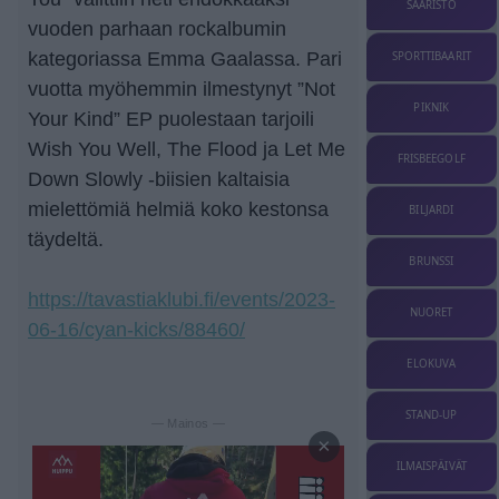
SAARISTO
vuoden parhaan rockalbumin
kategoriassa Emma Gaalassa. Pari
SPORTTIBAARIT
vuotta myöhemmin ilmestynyt ”Not
PIKNIK
Your Kind” EP puolestaan tarjoili
Wish You Well, The Flood ja Let Me
FRISBEEGOLF
Down Slowly -biisien kaltaisia
mielettömiä helmiä koko kestonsa
BILJARDI
täydeltä.
BRUNSSI
https://tavastiaklubi.fi/events/2023-
NUORET
06-16/cyan-kicks/88460/
ELOKUVA
STAND-UP
— Mainos —
×
ILMAISPÄIVÄT