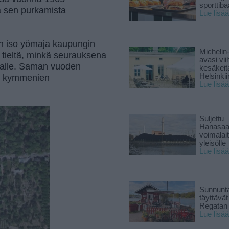
sporttiba
ja sen purkamista
Lue lisää
in iso yömaja kaupungin
Michelin
 tieltä, minkä seurauksena
avasi vii
asalle. Saman vuoden
kesäkeit
Helsinkii
at kymmenien
Lue lisää
Suljettu
Hanasaa
voimalai
yleisölle
Lue lisää
Sunnunta
täyttävä
Regatan 
Lue lisää