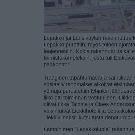
Lepakko jäi Länsiväylän rakennuttua k
Lepakko purettiin, myös toinen ajorata p
laajennettiin. Nokia rakennutti paikal
toimistokompleksin, josta tuli Eläkeva
pääkonttori.
Traaginen tapahtumasarja sai aikaan 
sosiaaliviranomaiset alkoivat etsimään
yömaja perustettiin tyhjäksi jäänees
liike otti toiminnan vastuulleen. Liik
olivat Ilkka Taipale ja Claes Anderss
vakiintuivat Liekkihotelli ja Lepakkoluol
”liekkiviinaksi” kutsutusta denaturoidu
Lempinimen ”Lepakkoluola” rakennus