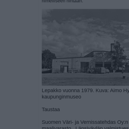
nimelliseen hintaan.
Lepakko vuonna 1979. Kuva: Aimo Hy
kaupunginmuseo
Taustaa
Suomen Väri- ja Vernissatehdas Oy:n
maalivarasto. Länsiväylän valmistue