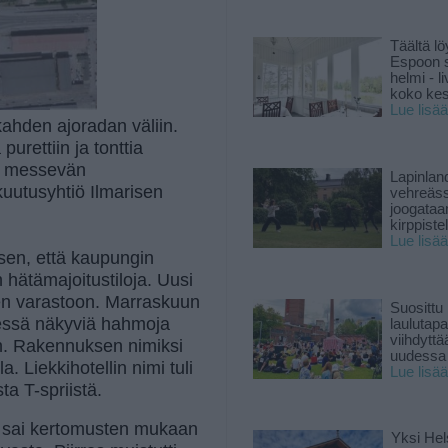
Täältä lö
Espoon s
helmi - 
koko ke
Lue lisää
ahden ajoradan väliin.
urettiin ja tonttia
le messevän
Lapinlan
kuutusyhtiö Ilmarisen
vehreäss
joogataa
kirppiste
Lue lisää
sen, että kaupungin
 hätämajoitustiloja. Uusi
een varastoon. Marraskuun
Suosittu
keessä näkyviä hahmoja
laulutap
viihdyttä
on. Rakennuksen nimiksi
uudessa
a. Liekkihotellin nimi tuli
Lue lisää
sta T-spriistä.
 sai kertomusten mukaan
Yksi Hel