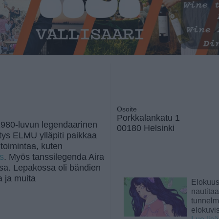
Osoite
Porkkalankatu 1
 1980-luvun legendaarinen
00180 Helsinki
tys ELMU ylläpiti paikkaa
n toimintaa, kuten
us
. Myös tanssilegenda Aira
ssa. Lepakossa oli bändien
ja ja muita
Elokuu
nautita
tunnelma
elokuvi