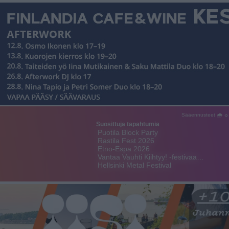
Sääennusteet 🌧 ☼
Suosittuja tapahtumia
Puotila Block Party
Rastila Fest 2026
Etno-Espa 2026
Vantaa Vauhti Kiihtyy! -festivaa…
Hellsinki Metal Festival