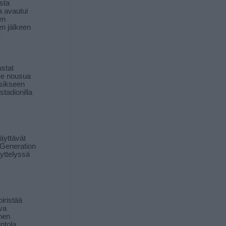
sta
a avautui
en
n jälkeen
ä
stat
lee nousua
sikseen
 stadionilla
ä
äyttävät
Generation
yttelyssä
ä
iristää
ava
inen
ntola