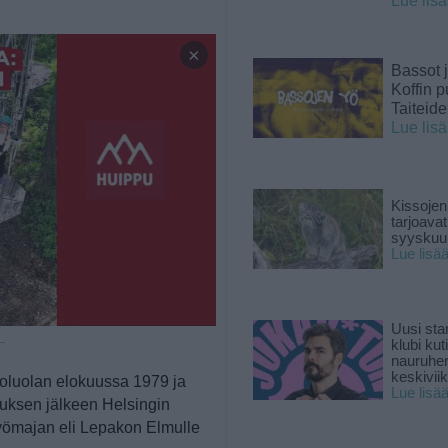
Lue lis
×
Bassot j
Koffin p
Taiteid
Lue lis
Kissojen
tarjoava
syyskuun
Lue lisä
Uusi sta
 —
klubi kut
nauruhe
keskiviik
koluolan elokuussa 1979 ja
Lue lisä
auksen jälkeen Helsingin
yömajan eli Lepakon Elmulle