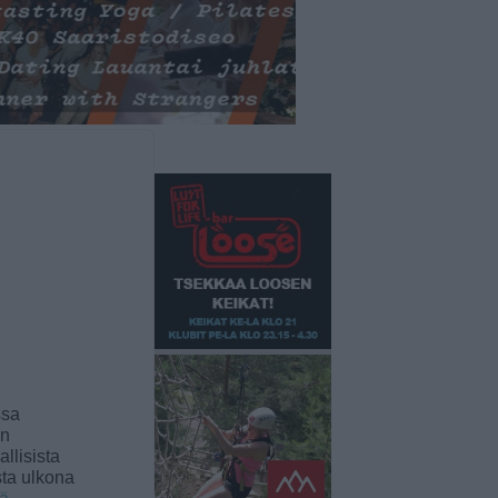
ssa
an
llisista
sta ulkona