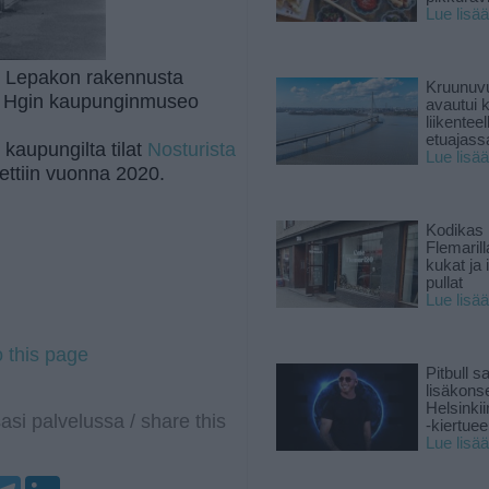
Lue lisää
vat Lepakon rakennusta
Kruunuvu
/ Hgin kaupunginmuseo
avautui 
liikenteel
etuajass
kaupungilta tilat
Nosturista
Lue lisää
ettiin vuonna 2020.
Kodikas 
Flemarill
kukat ja 
pullat
Lue lisää
o this page
Pitbull sa
lisäkonse
Helsinki
asi palvelussa / share this
-kiertuee
Lue lisää
T
L