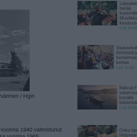
Lapuala
herää
kummitt
Mustikk
kesässä
Lue lisä
Vaasankatu
ihmisistä j
tunnelmast
kertaa
Lue lisää
Näissä H
satamis
värinen / Hgin
kesällä
loistoriste
Lue lisää
 vuonna 1940 valmistunut
Onko tä
Helsingi
ssa vuonna 1965