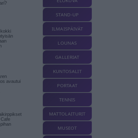
ELOKUVA
ari?
STAND-UP
ILMAISPÄIVÄT
-kokki
htyisän
aan
LOUNAS
n
GALLERIAT
KUNTOSALIT
ren
tos avautui
PORTAAT
TENNIS
MATTOLAITURIT
ikirppikset
t Cafe
pihan
MUSEOT