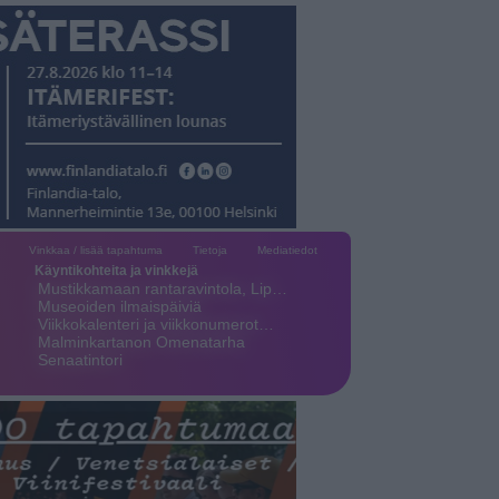
Vinkkaa / lisää tapahtuma
Tietoja
Mediatiedot
Käyntikohteita ja vinkkejä
Mustikkamaan rantaravintola, Lip…
Museoiden ilmaispäiviä
Viikkokalenteri ja viikkonumerot…
Malminkartanon Omenatarha
Senaatintori