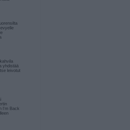
orensilta
kevyelle
le
a
kahvila
a yhdistää
itse leivotut
i
rtin
in I'm Back
lleen