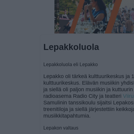
Lepakkoluola
Lepakkoluola eli Lepakko
Lepakko oli tärkeä kulttuurikeskus ja
kulttuurikeskus. Elävän musiikin yhdis
ja siellä oli paljon musiikin ja kuttuuri
radioasema Radio City ja teatteri
Viir
Samulinin tanssikoulu sijaitsi Lepako
treenitiloja ja siellä järjestettiin keikko
musiikkitapahtumia.
Lepakon valtaus