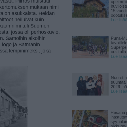
asta. Piirros muistutti
upeimmi
huviloist
 kertomuksen mukaan nimi
15 vuod
 talon asukkaista. Heidän
odotukse
ttoot heiluivat kuin
Lue lisä
kaan nimi tuli Suomen
sta, jossa oli perhoskuvio.
n. Samoihin aikoihin
Puna-Mu
tavoitte
in logo ja Batmanin
Superpe
lissä lempinimeksi, joka
uusitulla
Lue lisä
Nuoret n
suuntaa 
2026 -nä
Lue lisä
Hesaria p
ihastutt
syyriala
pikkuravi