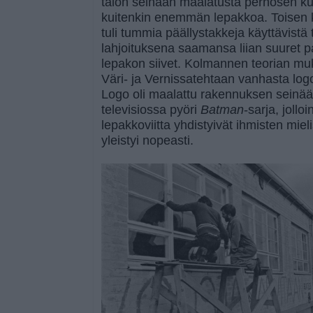
talon seinään maalatusta perhosen kuv
kuitenkin enemmän lepakkoa. Toisen
tuli tummia päällystakkeja käyttävistä
lahjoituksena saamansa liian suuret pal
lepakon siivet. Kolmannen teorian mu
Väri- ja Vernissatehtaan vanhasta logo
Logo oli maalattu rakennuksen seinää
televisiossa pyöri
Batman
-sarja, jollo
lepakkoviitta yhdistyivät ihmisten mie
yleistyi nopeasti.