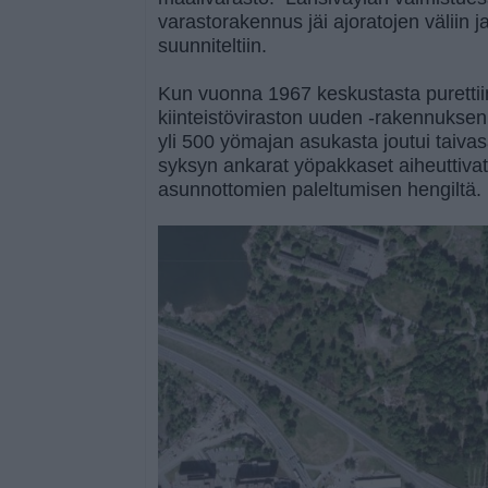
varastorakennus jäi ajoratojen väliin 
suunniteltiin.
Kun vuonna 1967 keskustasta puretti
kiinteistöviraston uuden -rakennuksen
yli 500 yömajan asukasta joutui taiv
syksyn ankarat yöpakkaset aiheuttiv
asunnottomien paleltumisen hengiltä.