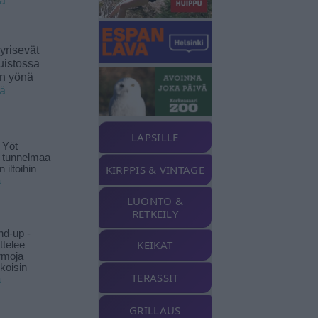
ää
yrisevät
uistossa
en yönä
ää
LAPSILLE
 Yöt
t tunnelmaa
KIRPPIS & VINTAGE
 iltoihin
ä
LUONTO &
RETKEILY
nd-up -
KEIKAT
ittelee
rmoja
koisin
TERASSIT
ä
GRILLAUS