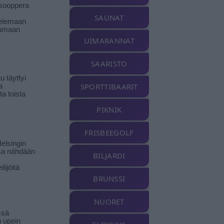
isooppera
SAUNAT
elemaan
amaan
UIMARANNAT
ä
SAARISTO
 täyttyi
SPORTTIBAARIT
a
a toista
PIKNIK
FRISBEEGOLF
elsingin
sa nähdään
BILJARDI
ilijöitä
BRUNSSI
NUORET
ssä
n upein