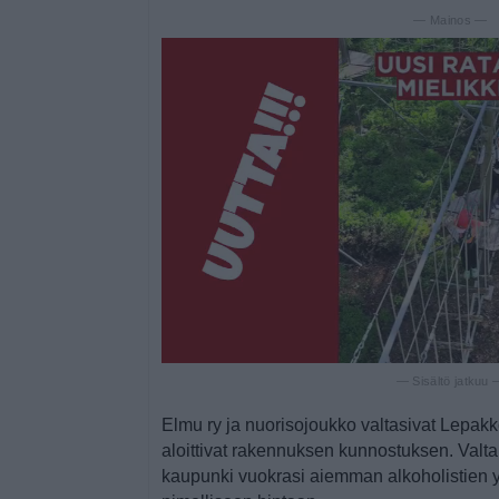
— Mainos —
— Sisältö jatkuu
Elmu ry ja nuorisojoukko valtasivat Lepak
aloittivat rakennuksen kunnostuksen. Valt
kaupunki vuokrasi aiemman alkoholistien 