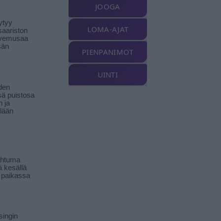
JOOGA
ytyy
LOMA-AJAT
aariston
livemusaa
sän
PIENPANIMOT
UINTI
den
ä puistosa
n ja
llään
ahtuma
ä kesällä
 paikassa
singin