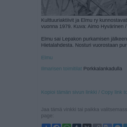
Kulttuuriaktiivit ja Elmu ry kunnosta
vuonna 1979. Kuva: Aimo Hyvärinen 
Elmu sai Lepakon purkamisen jälkeen 
Hietalahdesta. Nosturi vuorostaan pur
Elmu
Ilmarisen toimitilat
Porkkalankadulla
Kopioi tämän sivun linkki / Copy link t
Jaa tämä vinkki tai paikka valitsemass
page:
S
F
W
T
X
C
G
M