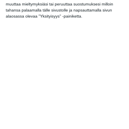
tunnelmaa syyskuun
muuttaa mieltymyksiäsi tai peruuttaa suostumuksesi milloin
iltoihin
Lue lisää
tahansa palaamalla tälle sivustolle ja napsauttamalla sivun
alaosassa olevaa "Yksityisyys" -painiketta.
Uusi stand-up -klubi
kutittelee nauruhermoja
keskiviikkoisin
Lue lisää
Lapualaisooppera herää
kummittelemaan
Mustikkamaan kesässä
Lue lisää
Vaasankatu täyttyi
ihmisistä ja tunnelmasta