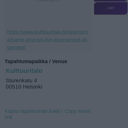
— Sisältö jatkuu —
UINTI
https://www.kulttuuritalo.fi/tapahtum
a/game-grumps-live-tournament-of-
gamers/
Tapahtumapaikka / Venue
Kulttuuritalo
Sturenkatu 4
00510 Helsinki
Kopioi tapahtuman linkki / Copy event
link