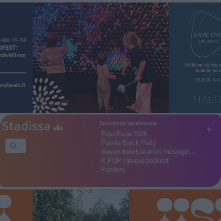
Suosittuja tapahtumia
+
Etno-Espa 2026
Puotila Block Party
Suuret risteilyalukset Helsingin…
K-POP Huvipuistobileet
Pandora