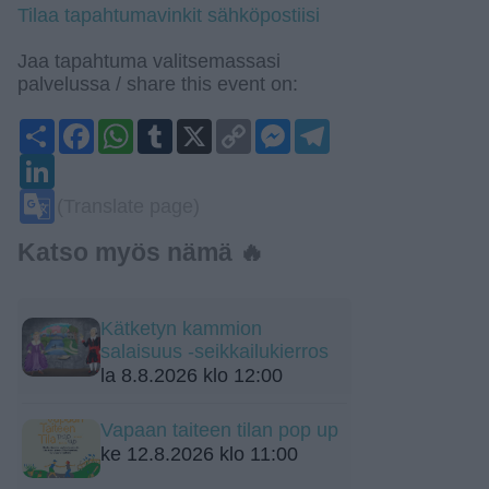
Tilaa tapahtumavinkit sähköpostiisi
Jaa tapahtuma valitsemassasi
palvelussa / share this event on:
Share
Facebook
WhatsApp
Tumblr
X
Copy
Messenger
Telegram
Link
LinkedIn
Google
(Translate page)
Translate
Katso myös nämä 🔥
Kätketyn kammion
salaisuus -seikkailukierros
la 8.8.2026 klo 12:00
Vapaan taiteen tilan pop up
ke 12.8.2026 klo 11:00