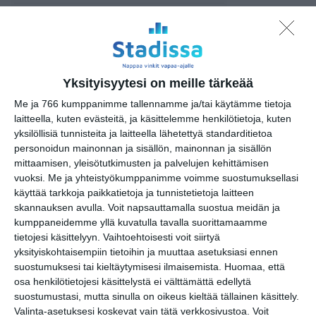
Willman Dance Company: Usko-
Faith
ke 12.8.2026 klo 18:00
Yksityisyytesi on meille tärkeää
Sokeritehdas 2026
to 13.8.2026 klo 19:00
Me ja 766 kumppanimme tallennamme ja/tai käytämme tietoja
laitteella, kuten evästeitä, ja käsittelemme henkilötietoja, kuten
yksilöllisiä tunnisteita ja laitteella lähetettyä standarditietoa
Tanssin Voima -festivaali
personoidun mainonnan ja sisällön, mainonnan ja sisällön
su 16.8.2026 klo 17:00
mittaamisen, yleisötutkimusten ja palvelujen kehittämisen
vuoksi.
Me ja yhteistyökumppanimme voimme suostumuksellasi
käyttää tarkkoja paikkatietoja ja tunnistetietoja laitteen
skannauksen avulla. Voit napsauttamalla suostua meidän ja
kumppaneidemme yllä kuvatulla tavalla suorittamaamme
tietojesi käsittelyyn. Vaihtoehtoisesti voit siirtyä
yksityiskohtaisempiin tietoihin ja muuttaa asetuksiasi ennen
suostumuksesi tai kieltäytymisesi ilmaisemista.
Huomaa, että
osa henkilötietojesi käsittelystä ei välttämättä edellytä
suostumustasi, mutta sinulla on oikeus kieltää tällainen käsittely.
Kissojen Yöt tarjoavat
Valinta-asetuksesi koskevat vain tätä verkkosivustoa. Voit