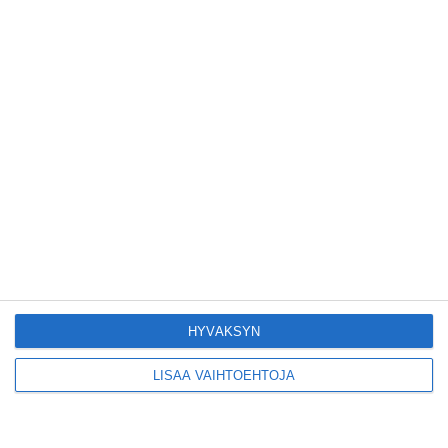
Lue lisää
Yleisölle avattu 112-
vuotiaan laivan sauna
antaa pehmeät löylyt
Lue lisää
Tämän leipomo-
kahvilan
karjalanpiirakoilla on
EU-sertifikaatti
Lue lisää
HYVÄKSYN
LISÄÄ VAIHTOEHTOJA
Konepajan näyttämö toi
kiinnostavia toimijoita
Vallilaan