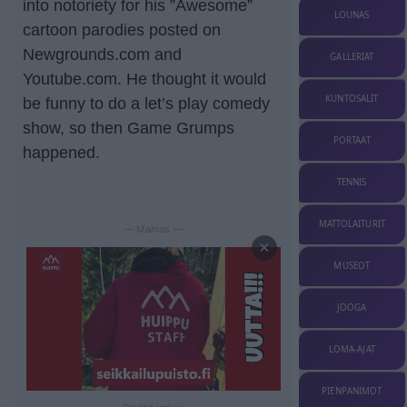
into notoriety for his ”Awesome”
LOUNAS
cartoon parodies posted on
Newgrounds.com and
GALLERIAT
Youtube.com. He thought it would
KUNTOSALIT
be funny to do a let’s play comedy
show, so then Game Grumps
PORTAAT
happened.
TENNIS
MATTOLAITURIT
— Mainos —
×
MUSEOT
JOOGA
LOMA-AJAT
PIENPANIMOT