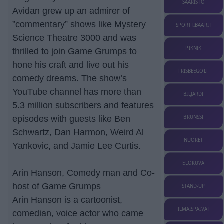
SAARISTO
Avidan grew up an admirer of
”commentary” shows like Mystery
SPORTTIBAARIT
Science Theatre 3000 and was
PIKNIK
thrilled to join Game Grumps to
hone his craft and live out his
FRISBEEGOLF
comedy dreams. The show’s
YouTube channel has more than
BILJARDI
5.3 million subscribers and features
BRUNSSI
episodes with guests like Ben
Schwartz, Dan Harmon, Weird Al
NUORET
Yankovic, and Jamie Lee Curtis.
ELOKUVA
Arin Hanson, Comedy man and Co-
host of Game Grumps
STAND-UP
Arin Hanson is a cartoonist,
ILMAISPÄIVÄT
comedian, voice actor who came