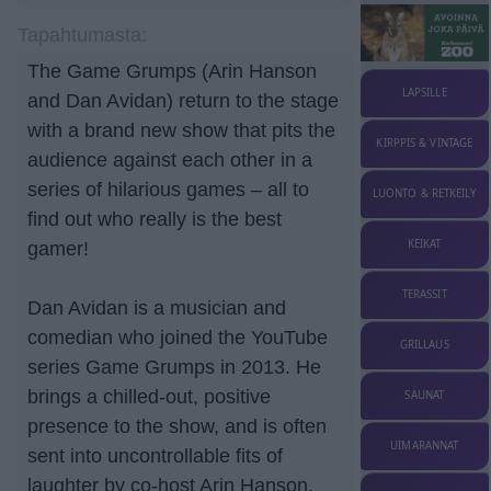
Tapahtumasta:
The Game Grumps (Arin Hanson
LAPSILLE
and Dan Avidan) return to the stage
with a brand new show that pits the
KIRPPIS & VINTAGE
audience against each other in a
series of hilarious games – all to
LUONTO & RETKEILY
find out who really is the best
KEIKAT
gamer!
TERASSIT
Dan Avidan is a musician and
comedian who joined the YouTube
GRILLAUS
series Game Grumps in 2013. He
brings a chilled-out, positive
SAUNAT
presence to the show, and is often
UIMARANNAT
sent into uncontrollable fits of
laughter by co-host Arin Hanson.