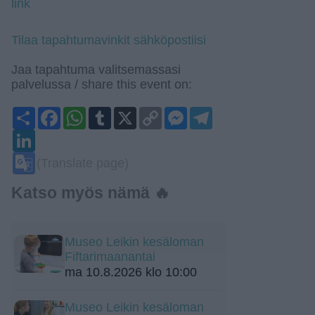
link
Tilaa tapahtumavinkit sähköpostiisi
Jaa tapahtuma valitsemassasi
palvelussa / share this event on:
Share
Facebook
WhatsApp
Tumblr
X
Copy
Messenger
Telegram
Link
LinkedIn
Google
(Translate page)
Translate
Katso myös nämä 🔥
Museo Leikin kesäloman
Fiftarimaanantai
ma 10.8.2026 klo 10:00
Museo Leikin kesäloman