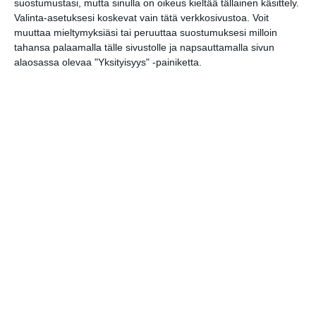
Arkkitehtuuri- ja
suostumustasi, mutta sinulla on oikeus kieltää tällainen käsittely.
designmuseon ilmaisilta |
Valinta-asetuksesi koskevat vain tätä verkkosivustoa. Voit
Free evening at the
muuttaa mieltymyksiäsi tai peruuttaa suostumuksesi milloin
Architecture & Design
tahansa palaamalla tälle sivustolle ja napsauttamalla sivun
museum
alaosassa olevaa "Yksityisyys" -painiketta.
to 20.8.2026
Amos Rexin ilmaispäivä
to 20.8.2026 klo 16:00
Elokuussa nautitaan
tunnelmallisista
elokuvista ulkona
Lue lisää