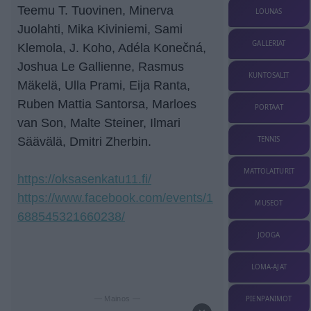
Teemu T. Tuovinen, Minerva
LOUNAS
Juolahti, Mika Kiviniemi, Sami
GALLERIAT
Klemola, J. Koho, Adéla Konečná,
Joshua Le Gallienne, Rasmus
KUNTOSALIT
Mäkelä, Ulla Prami, Eija Ranta,
Ruben Mattia Santorsa, Marloes
PORTAAT
van Son, Malte Steiner, Ilmari
Säävälä, Dmitri Zherbin.
TENNIS
MATTOLAITURIT
https://oksasenkatu11.fi/
https://www.facebook.com/events/1
MUSEOT
688545321660238/
JOOGA
LOMA-AJAT
PIENPANIMOT
— Mainos —