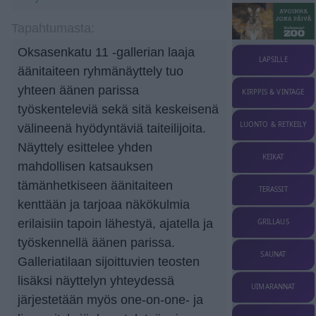
Tapahtumasta:
Oksasenkatu 11 -gallerian laaja
LAPSILLE
äänitaiteen ryhmänäyttely tuo
yhteen äänen parissa
KIRPPIS & VINTAGE
työskenteleviä sekä sitä keskeisenä
LUONTO & RETKEILY
välineenä hyödyntäviä taiteilijoita.
Näyttely esittelee yhden
KEIKAT
mahdollisen katsauksen
tämänhetkiseen äänitaiteen
TERASSIT
kenttään ja tarjoaa näkökulmia
erilaisiin tapoin lähestyä, ajatella ja
GRILLAUS
työskennellä äänen parissa.
SAUNAT
Galleriatilaan sijoittuvien teosten
lisäksi näyttelyn yhteydessä
UIMARANNAT
järjestetään myös one-on-one- ja