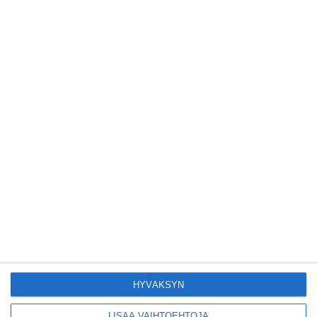
Pitbull sai lisäkonsertin
Helsinkiin I'm Back -
kiertueelleen
Lue lisää
Yleisölle avattu 112-
vuotiaan laivan sauna
antaa pehmeät löylyt
Lue lisää
Tämän leipomo-
kahvilan
karjalanpiirakoilla on
EU-sertifikaatti
HYVÄKSYN
Lue lisää
LISÄÄ VAIHTOEHTOJA