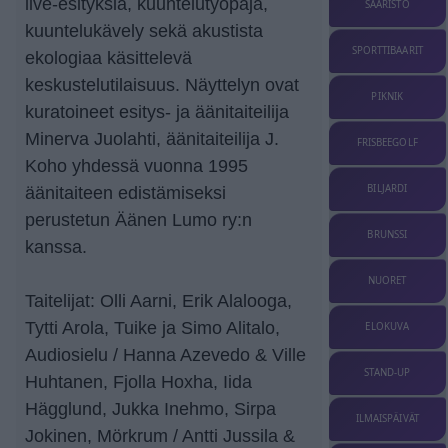
live-esityksiä, kuuntelutyöpaja,
SAARISTO
kuuntelukävely sekä akustista
SPORTTIBAARIT
ekologiaa käsittelevä
keskustelutilaisuus. Näyttelyn ovat
PIKNIK
kuratoineet esitys- ja äänitaiteilija
Minerva Juolahti, äänitaiteilija J.
FRISBEEGOLF
Koho yhdessä vuonna 1995
BILJARDI
äänitaiteen edistämiseksi
perustetun Äänen Lumo ry:n
BRUNSSI
kanssa.
NUORET
Taitelijat: Olli Aarni, Erik Alalooga,
Tytti Arola, Tuike ja Simo Alitalo,
ELOKUVA
Audiosielu / Hanna Azevedo & Ville
STAND-UP
Huhtanen, Fjolla Hoxha, Iida
Hägglund, Jukka Inehmo, Sirpa
ILMAISPÄIVÄT
Jokinen, Mörkrum / Antti Jussila &