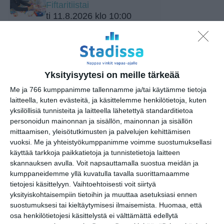
Fiftaritiistai
ti 11.8.2026 klo 10:00
Guided tour in English at Finnish
Aviation Museum
ti 11.8.2026 klo 15:00
Yksityisyytesi on meille tärkeää
Barnens söndag: Pyttelilla Pilotens
Me ja 766 kumppanimme tallennamme ja/tai käytämme tietoja
lärokurs och introduktion till
laitteella, kuten evästeitä, ja käsittelemme henkilötietoja, kuten
flygradioteknik
yksilöllisiä tunnisteita ja laitteella lähetettyä standarditietoa
su 16.8.2026 klo 13:00
personoidun mainonnan ja sisällön, mainonnan ja sisällön
mittaamisen, yleisötutkimusten ja palvelujen kehittämisen
vuoksi.
Me ja yhteistyökumppanimme voimme suostumuksellasi
Yleisöopastus Suomen
käyttää tarkkoja paikkatietoja ja tunnistetietoja laitteen
Ilmailumuseossa
skannauksen avulla. Voit napsauttamalla suostua meidän ja
ti 18.8.2026 klo 13:00
kumppaneidemme yllä kuvatulla tavalla suorittamaamme
tietojesi käsittelyyn. Vaihtoehtoisesti voit siirtyä
Final Call: Saab Draken
yksityiskohtaisempiin tietoihin ja muuttaa asetuksiasi ennen
ke 19.8.2026 klo 17:00
suostumuksesi tai kieltäytymisesi ilmaisemista.
Huomaa, että
osa henkilötietojesi käsittelystä ei välttämättä edellytä