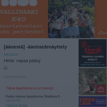
[äänestä] -äänitaidenäyttely
Museot
Hinta: vapaa pääsy
Ajankohdat:
Tämä tapahtuma on jo mennyt
Katso tulevia tapahtumia Stadissa.fi
-
etusivulta.
Näytä lisää