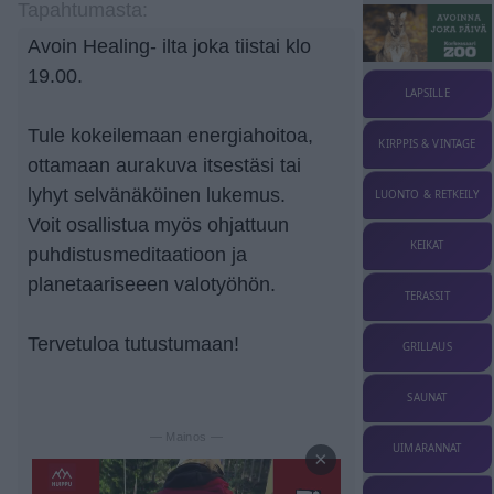
Tapahtumasta:
Avoin Healing- ilta joka tiistai klo
19.00.
LAPSILLE
Tule kokeilemaan energiahoitoa,
KIRPPIS & VINTAGE
ottamaan aurakuva itsestäsi tai
lyhyt selvänäköinen lukemus.
LUONTO & RETKEILY
Voit osallistua myös ohjattuun
KEIKAT
puhdistusmeditaatioon ja
planetaariseeen valotyöhön.
TERASSIT
Tervetuloa tutustumaan!
GRILLAUS
SAUNAT
— Mainos —
UIMARANNAT
×