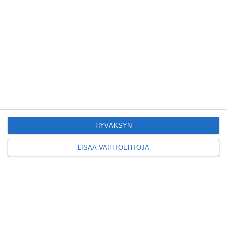
Konepajan näyttämö toi
kiinnostavia toimijoita
Vallilaan
Lue lisää
Suosittu esitys tekee
joukkuevoimistelun
kääntöpuolia näkyväksi
Lue lisää
HYVÄKSYN
LISÄÄ VAIHTOEHTOJA
Yrjönkadun uimahalli
avautui pitkän
odotuksen jälkeen
Lue lisää