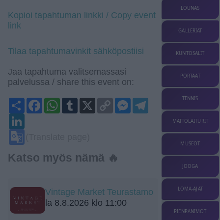
LOUNAS
Kopioi tapahtuman linkki / Copy event
link
GALLERIAT
Tilaa tapahtumavinkit sähköpostiisi
KUNTOSALIT
Jaa tapahtuma valitsemassasi
PORTAAT
palvelussa / share this event on:
TENNIS
Share
Facebook
WhatsApp
Tumblr
X
Copy
Messenger
Telegram
Link
LinkedIn
MATTOLAITURIT
Google
(Translate page)
Translate
MUSEOT
Katso myös nämä 🔥
JOOGA
LOMA-AJAT
Vintage Market Teurastamo
la 8.8.2026 klo 11:00
PIENPANIMOT