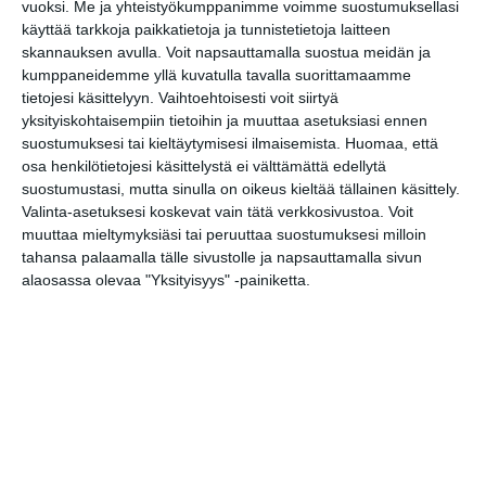
vuoksi.
Me ja yhteistyökumppanimme voimme suostumuksellasi
ti 18.8.2026 klo 19:00
käyttää tarkkoja paikkatietoja ja tunnistetietoja laitteen
skannauksen avulla. Voit napsauttamalla suostua meidän ja
kumppaneidemme yllä kuvatulla tavalla suorittamaamme
tietojesi käsittelyyn. Vaihtoehtoisesti voit siirtyä
yksityiskohtaisempiin tietoihin ja muuttaa asetuksiasi ennen
suostumuksesi tai kieltäytymisesi ilmaisemista.
Huomaa, että
osa henkilötietojesi käsittelystä ei välttämättä edellytä
suostumustasi, mutta sinulla on oikeus kieltää tällainen käsittely.
Valinta-asetuksesi koskevat vain tätä verkkosivustoa. Voit
Kissojen Yöt tarjoavat
muuttaa mieltymyksiäsi tai peruuttaa suostumuksesi milloin
tunnelmaa syyskuun
tahansa palaamalla tälle sivustolle ja napsauttamalla sivun
iltoihin
Lue lisää
alaosassa olevaa "Yksityisyys" -painiketta.
Uusi stand-up -klubi
kutittelee nauruhermoja
keskiviikkoisin
Lue lisää