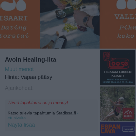
Avoin Healing-ilta
Muut menot
Hinta: Vapaa pääsy
Ajankohdat:
Tämä tapahtuma on jo mennyt
Katso tulevia tapahtumia Stadissa.fi
-
etusivulta.
Näytä lisää