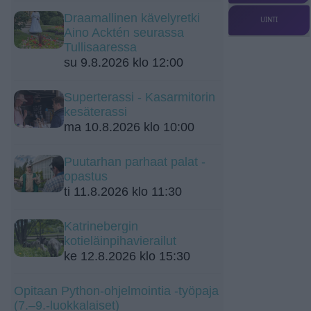
Draamallinen kävelyretki
UINTI
Aino Acktén seurassa
Tullisaaressa
su 9.8.2026 klo 12:00
Superterassi - Kasarmitorin
kesäterassi
ma 10.8.2026 klo 10:00
Puutarhan parhaat palat -
opastus
ti 11.8.2026 klo 11:30
Katrinebergin
kotieläinpihavierailut
ke 12.8.2026 klo 15:30
Opitaan Python-ohjelmointia -työpaja
(7.–9.-luokkalaiset)