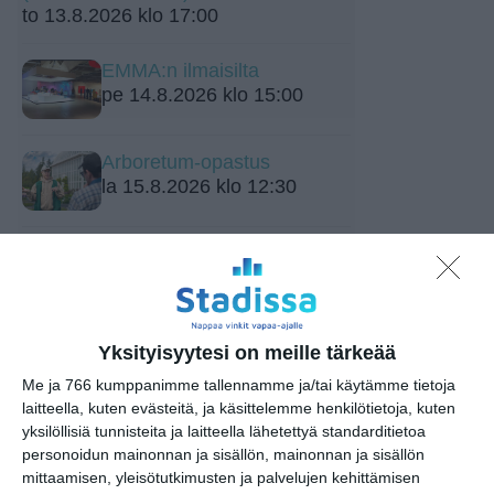
to 13.8.2026 klo 17:00
EMMA:n ilmaisilta
pe 14.8.2026 klo 15:00
Arboretum-opastus
la 15.8.2026 klo 12:30
Vantaan Ikean
peräkonttikirppis
su 16.8.2026 klo 09:00
Yksityisyytesi on meille tärkeää
Rivitanssin ilmainen kokeilukerta ja
alkeiskurssi
Me ja 766 kumppanimme tallennamme ja/tai käytämme tietoja
ma 17.8.2026 klo 18:00
laitteella, kuten evästeitä, ja käsittelemme henkilötietoja, kuten
yksilöllisiä tunnisteita ja laitteella lähetettyä standarditietoa
personoidun mainonnan ja sisällön, mainonnan ja sisällön
Intro - Taikuuden alkusoitto
mittaamisen, yleisötutkimusten ja palvelujen kehittämisen
by Robert Jägerhorn