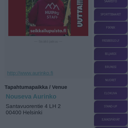
SAARISTO
SPORTTIBAARIT
PIKNIK
FRISBEEGOLF
— Sisältö jatkuu —
BILJARDI
BRUNSSI
http://www.aurinko.fi
NUORET
Tapahtumapaikka / Venue
ELOKUVA
Nouseva Aurinko
Santavuorentie 4 LH 2
STAND-UP
00400 Helsinki
ILMAISPÄIVÄT