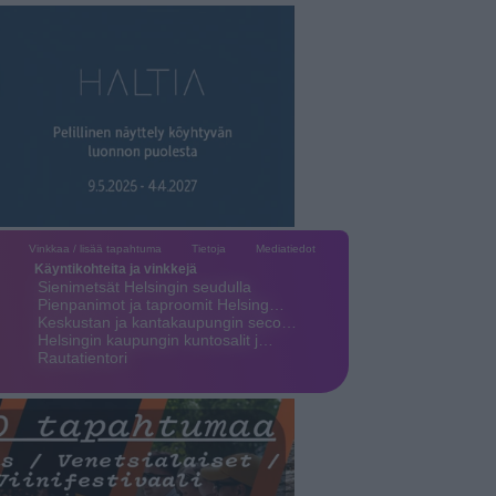
Vinkkaa / lisää tapahtuma
Tietoja
Mediatiedot
Käyntikohteita ja vinkkejä
Sienimetsät Helsingin seudulla
Pienpanimot ja taproomit Helsing…
Keskustan ja kantakaupungin seco…
Helsingin kaupungin kuntosalit j…
Rautatientori