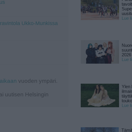
us
tavoi
Supe
uusitu
Lue l
a ravintola Ukko-Munkissa
Nuore
suun
2026 
Lue l
-aikaan
vuoden ympäri.
Ylen
ilmai
i uutisen Helsingin
täytt
touk
Lue l
Tämä