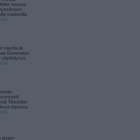
ttelee nousua
rpesikseen
lla stadionilla
isää
t näyttävät
taa Generation
-näyttelyssä
isää
 kesän
skonsertit
ävät Tikkurilan
okuun lopussa
isää
 lasten