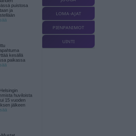
landen
ässä puistosa
taan ja
LOMA-AJAT
istellään
isää
PIENPANIMOT
UINTI
ttu
tapahtuma
yttää kesällä
ssa paikassa
isää
Helsingin
mista huviloista
ui 15 vuoden
ksen jälkeen
isää
-Mustat