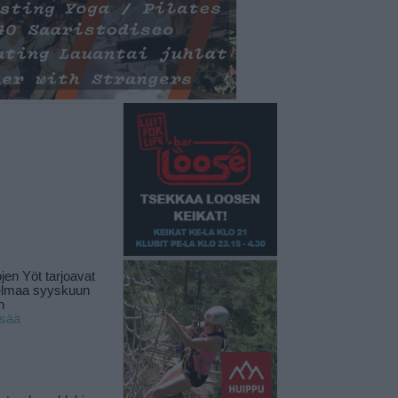
jen Yöt tarjoavat
elmaa syyskuun
n
isää