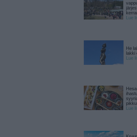
vapp
järjes
kerra
Lue l
He la
lakki
Lue l
Hesar
ihast
syyri
pikku
Lue l
Kruun