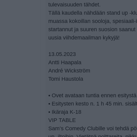
tulevaisuuden tähdet.
Tällä kaudella nähdään stand up -klu
muassa kokoillan sooloja, spesiaali-
startannut ja suuren suosion saanut
uusia viihdemaailman kykyjä!
13.05.2023
Antti Haapala
André Wickström
Tomi Haustola
• Ovet avataan tuntia ennen esitystä
• Esitysten kesto n. 1 h 45 min. sisäl
• Ikäraja K-18
VIP TABLE
Sam’s Comedy Clubille voi tehdä pöy
up -iltoihin. Vietätpä polttareita, pikk