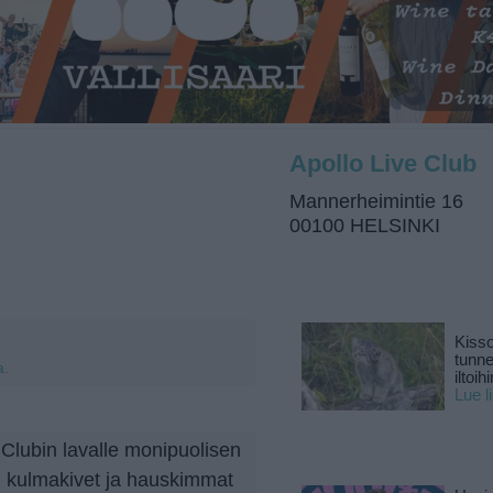
Apollo Live Club
Mannerheimintie 16
00100 HELSINKI
Kisso
tunn
a.
iltoihi
Lue l
Clubin lavalle monipuolisen
an kulmakivet ja hauskimmat