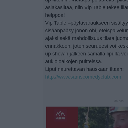
asiakasiltaa, niin Vip Table tekee ill
helppoa!
Vip Table –pöytävaraukseen sisältyy 
sisäänpääsy jonon ohi, eteispalvelu
ajaksi sekä mahdollisuus tilata juom
ennakkoon, joten seurueesi voi kesk
up show’n jälkeen samalla lipulla vo
aukioloaikojen puitteissa.
Liput naurettavan hauskaan iltaan:
http://www.samscomedyclub.com
— Mainos 