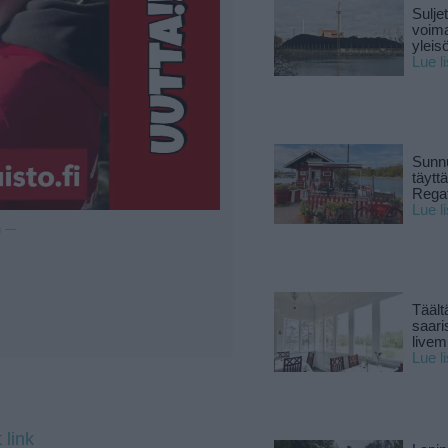
Sulje
voima
yleisö
Lue l
Sunnu
täytt
Rega
Lue l
u —
Täält
saari
live
Lue l
 link