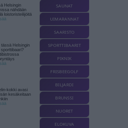
ä Helsingin
SAUNAT
missa nähdään
ä loistoristeilijöitä
UIMARANNAT
isää
SAARISTO
SPORTTIBAARIT
tässä Helsingin
 sporttibaari?
tibistrossa
PIKNIK
öryntäys
isää
FRISBEEGOLF
BILJARDI
lin-kokki avasi
yisän kesäkeitaan
BRUNSSI
nkiin
isää
NUORET
ELOKUVA