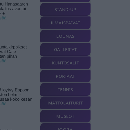
ttu Hanasaaren
laitos avautui
STAND-UP
lle
isää
ILMAISPÄIVÄT
LOUNAS
ntaikirppikset
GALLERIAT
ävät Cafe
tan pihan
isää
KUNTOSALIT
PORTAAT
TENNIS
ä löytyy Espoon
ston helmi -
musaa koko kesän
MATTOLAITURIT
isää
MUSEOT
JOOGA