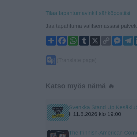
Tilaa tapahtumavinkit sähköpostiisi
Jaa tapahtuma valitsemassasi palvelu
Share
Facebook
WhatsApp
Tumblr
X
Copy
Mess
T
Link
Google
(Translate page)
Translate
Katso myös nämä 🔥
Svenkka Stand Up Kesäklu
ti 11.8.2026 klo 19:00
The Finnish-American Come