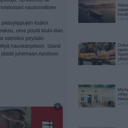
Näiss
anvietostasi nautinnollisen
sata
kesäll
Lue l
pääsylippujen lisäksi
maksu, oma pöytä klubi-illan
at valmiiksi pöytään
Onko 
ittyä hauskanpitoon. Stand
upein
i jäädä juhlimaan Apolloon
Sport
yleis
Lue l
Miche
viiht
Helsi
—
Lue l
×