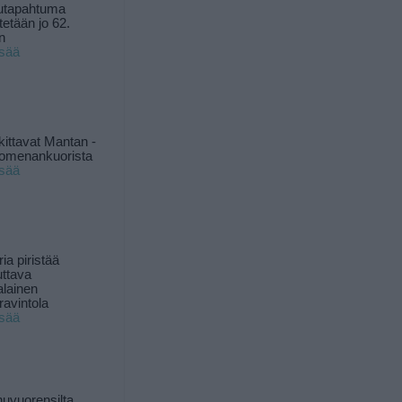
utapahtuma
tetään jo 62.
n
isää
kittavat Mantan -
 omenankuorista
isää
ia piristää
uttava
alainen
ravintola
isää
uvuorensilta