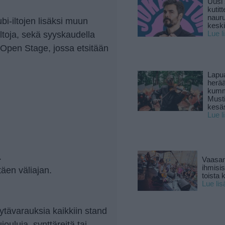
Uusi 
kutitt
naur
bi-iltojen lisäksi muun
keski
iltoja, sekä syyskaudella
Lue l
 Open Stage, jossa etsitään
Lapu
herä
kumm
Must
kesä
Lue l
.
Vaasan
ihmisi
täen väliajan.
toista 
Lue lis
tävarauksia kaikkiin stand
ujouluja, synttäreitä tai