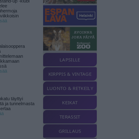
stand-up -klubi
elee
uhermoja
viikkoisin
isää
alaisooppera
ä
ittelemaan
LAPSILLE
ikkamaan
ssä
isää
KIRPPIS & VINTAGE
LUONTO & RETKEILY
katu täyttyi
KEIKAT
stä ja tunnelmasta
kertaa
ää
TERASSIT
GRILLAUS