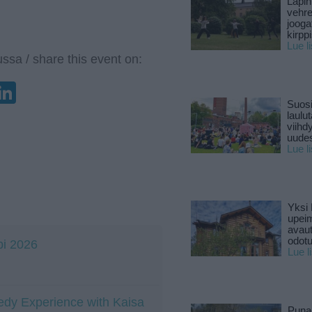
Lapin
vehre
jooga
kirpp
Lue l
ssa / share this event on:
enger
elegram
LinkedIn
Suosi
laulu
viihd
uude
Lue l
Yksi 
upeim
avaut
odotu
bi 2026
Lue l
dy Experience with Kaisa
Puna