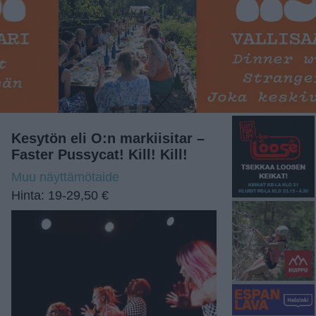
Kesytön eli O:n markiisitar –
Faster Pussycat! Kill! Kill!
Muu näyttämötaide
Hinta: 19-29,50 €