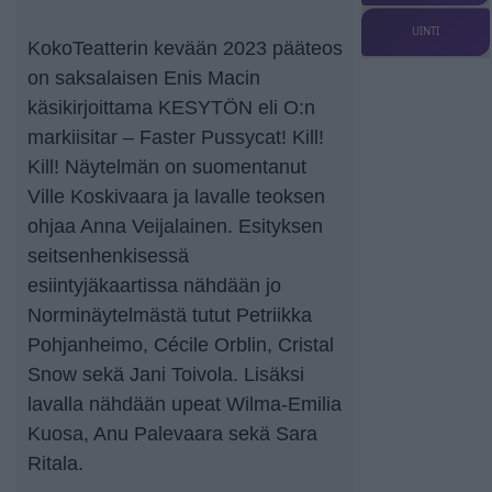
UINTI
KokoTeatterin kevään 2023 pääteos
on saksalaisen Enis Macin
käsikirjoittama KESYTÖN eli O:n
markiisitar – Faster Pussycat! Kill!
Kill! Näytelmän on suomentanut
Ville Koskivaara ja lavalle teoksen
ohjaa Anna Veijalainen. Esityksen
seitsenhenkisessä
esiintyjäkaartissa nähdään jo
Norminäytelmästä tutut Petriikka
Pohjanheimo, Cécile Orblin, Cristal
Snow sekä Jani Toivola. Lisäksi
lavalla nähdään upeat Wilma-Emilia
Kuosa, Anu Palevaara sekä Sara
Ritala.