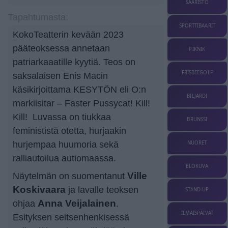
SAARISTO
Tapahtumasta:
SPORTTIBAARIT
KokoTeatterin kevään 2023
pääteoksessa annetaan
PIKNIK
patriarkaaatille kyytiä. Teos on
FRISBEEGOLF
saksalaisen Enis Macin
käsikirjoittama KESYTÖN eli O:n
BILJARDI
markiisitar – Faster Pussycat! Kill!
Kill! Luvassa on tiukkaa
BRUNSSI
feminististä otetta, hurjaakin
hurjempaa huumoria sekä
NUORET
ralliautoilua autiomaassa.
ELOKUVA
Näytelmän on suomentanut
Ville
Koskivaara
ja lavalle teoksen
STAND-UP
ohjaa
Anna Veijalainen
.
ILMAISPÄIVÄT
Esityksen seitsenhenkisessä