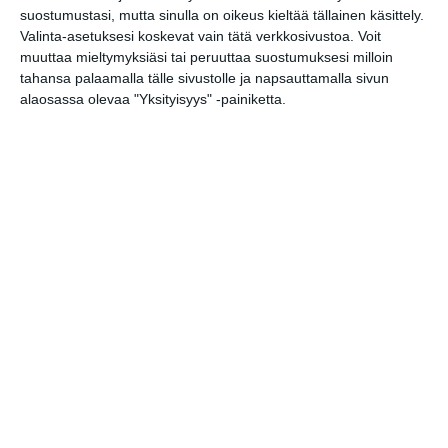
suostumustasi, mutta sinulla on oikeus kieltää tällainen käsittely.
vilkuttamalla
Valinta-asetuksesi koskevat vain tätä verkkosivustoa. Voit
Kuva: Heidi Bergström
muuttaa mieltymyksiäsi tai peruuttaa suostumuksesi milloin
tahansa palaamalla tälle sivustolle ja napsauttamalla sivun
alaosassa olevaa "Yksityisyys" -painiketta.
Lue lisää:
https://www.kokoteatteri.fi/ohjelmist
o/kesyt%C3%B6n-eli...
Tapahtumapaikka / Venue
KokoTeatteri
Hämeentie 3
00530 HELSINKI
HUOM! Sisään Hämeentien ja
Näkinkujan kulmasta.
Kopioi tapahtuman linkki / Copy event