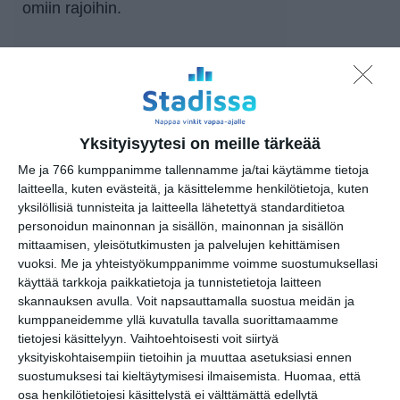
omiin rajoihin.
* 10.5. aistiyliherkyysesitys
* 14.4 / 12.5. maksuttomat etkot
ennen esitystä
* 5.4. keskustelutilaisuus esityksen
Yksityisyytesi on meille tärkeää
jälkeen
Me ja 766 kumppanimme tallennamme ja/tai käytämme tietoja
* 24.3 / 17.5. jälkipuinti esityksen
laitteella, kuten evästeitä, ja käsittelemme henkilötietoja, kuten
jälkeen
yksilöllisiä tunnisteita ja laitteella lähetettyä standarditietoa
personoidun mainonnan ja sisällön, mainonnan ja sisällön
mittaamisen, yleisötutkimusten ja palvelujen kehittämisen
Huom! 10.5. esitys on
vuoksi.
Me ja yhteistyökumppanimme voimme suostumuksellasi
aistiyliherkkyysesitys. Tämä
käyttää tarkkoja paikkatietoja ja tunnistetietoja laitteen
tarkoittaa sitä, että esityksessä on
skannauksen avulla. Voit napsauttamalla suostua meidän ja
kumppaneidemme yllä kuvatulla tavalla suorittamaamme
vähennetty ääni- ja
tietojesi käsittelyyn. Vaihtoehtoisesti voit siirtyä
valaistustilanteita. Esityksessä ei
yksityiskohtaisempiin tietoihin ja muuttaa asetuksiasi ennen
myöskään taputeta perinteisesti,
suostumuksesi tai kieltäytymisesi ilmaisemista.
Huomaa, että
vaan suosiota osoitetaan
osa henkilötietojesi käsittelystä ei välttämättä edellytä