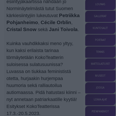
esiintyjäkaartissa nähdään jo
LOUNAS
Norminäytelmästä tutut Suomen
kärkiesiintyjiin lukeutuvat
Petriikka
GALLERIAT
Pohjanheimo
,
Cécile Orblin
,
KUNTOSALIT
Cristal Snow
sekä
Jani Toivola
.
PORTAAT
Kuinka vauhdikkaksi meno yltyy,
kun kaksi erilaista tarinaa
TENNIS
törmäytetään KokoTeatterin
suloisessa sulatusuunissa?
MATTOLAITURIT
Luvassa on tiukkaa feminististä
MUSEOT
otetta, hurjaakin hurjempaa
huumoria sekä ralliautoilua
JOOGA
autiomaassa. Pidä hatustasi kiinni –
nyt annetaan patriarkaatille kyytiä!
LOMA-AJAT
Esitykset KokoTeatterissa
PIENPANIMOT
17.3.-20.5.2023.