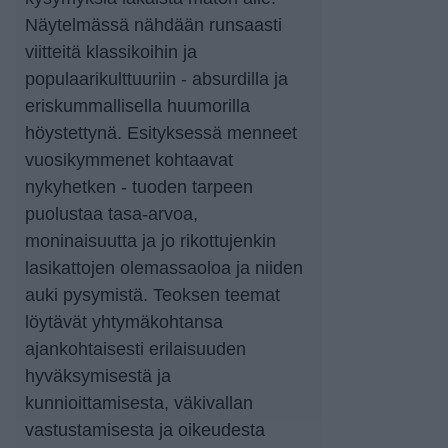
Näytelmässä nähdään runsaasti
viitteitä klassikoihin ja
populaarikulttuuriin - absurdilla ja
eriskummallisella huumorilla
höystettynä. Esityksessä menneet
vuosikymmenet kohtaavat
nykyhetken - tuoden tarpeen
puolustaa tasa-arvoa,
moninaisuutta ja jo rikottujenkin
lasikattojen olemassaoloa ja niiden
auki pysymistä. Teoksen teemat
löytävät yhtymäkohtansa
ajankohtaisesti erilaisuuden
hyväksymisestä ja
kunnioittamisesta, väkivallan
vastustamisesta ja oikeudesta