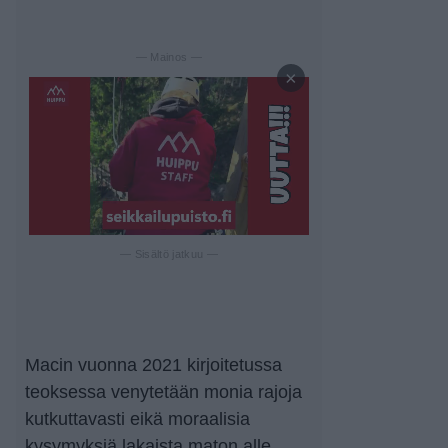
— Mainos —
×
— Sisältö jatkuu —
Macin vuonna 2021 kirjoitetussa
teoksessa venytetään monia rajoja
kutkuttavasti eikä moraalisia
kysymyksiä lakaista maton alle.