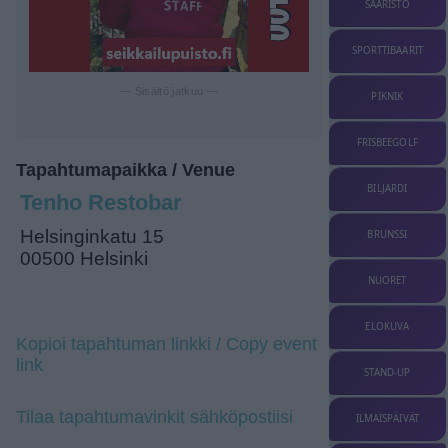
SAARISTO
SPORTTIBAARIT
— Sisältö jatkuu —
PIKNIK
FRISBEEGOLF
Tapahtumapaikka / Venue
BILJARDI
Tenho Restobar
Helsinginkatu 15
BRUNSSI
00500 Helsinki
NUORET
ELOKUVA
Kopioi tapahtuman linkki / Copy event
link
STAND-UP
Tilaa tapahtumavinkit sähköpostiisi
ILMAISPÄIVÄT