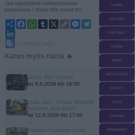
Jaa tapahtuma valitsemassasi
LOUNAS
palvelussa / share this event on:
GALLERIAT
Share
Facebook
WhatsApp
Tumblr
X
Copy
Messenger
Telegram
Link
LinkedIn
KUNTOSALIT
Google
(Translate page)
Translate
PORTAAT
Katso myös nämä 🔥
TENNIS
MATTOLAITURIT
Jazzy Jam Sunday
su 9.8.2026 klo 18:30
MUSEOT
Gula Jazz - Rocka Merilahti
JOOGA
Summer Jazz Band
ke 12.8.2026 klo 17:00
LOMA-AJAT
Puotilan Kartanon Kesä
PIENPANIMOT