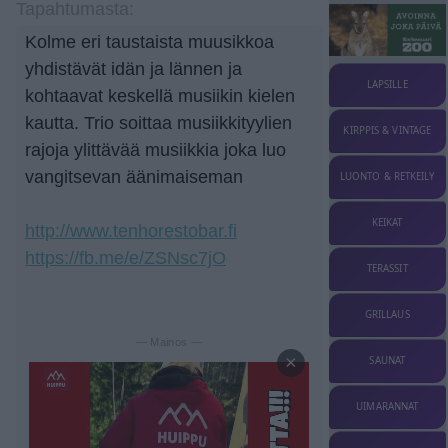
Tapahtumasta:
Kolme eri taustaista muusikkoa
yhdistävät idän ja lännen ja
LAPSILLE
kohtaavat keskellä musiikin kielen
kautta. Trio soittaa musiikkityylien
KIRPPIS & VINTAGE
rajoja ylittävää musiikkia joka luo
vangitsevan äänimaiseman
LUONTO & RETKEILY
KEIKAT
http://www.tenhorestobar.fi
https://fb.me/e/ZSNsc7jO
TERASSIT
GRILLAUS
— Mainos —
×
SAUNAT
UIMARANNAT