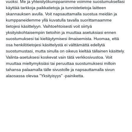
vuoksi.
Me ja yhteistyökumppanimme voimme suostumuksellasi
käyttää tarkkoja paikkatietoja ja tunnistetietoja laitteen
skannauksen avulla. Voit napsauttamalla suostua meidän ja
Bassot jyrisevät Koffin
puistossa Taiteiden
kumppaneidemme yllä kuvatulla tavalla suorittamaamme
yönä
tietojesi käsittelyyn. Vaihtoehtoisesti voit siirtyä
Lue lisää
yksityiskohtaisempiin tietoihin ja muuttaa asetuksiasi ennen
suostumuksesi tai kieltäytymisesi ilmaisemista.
Huomaa, että
osa henkilötietojesi käsittelystä ei välttämättä edellytä
suostumustasi, mutta sinulla on oikeus kieltää tällainen käsittely.
Valinta-asetuksesi koskevat vain tätä verkkosivustoa. Voit
Kissojen Yöt tarjoavat
muuttaa mieltymyksiäsi tai peruuttaa suostumuksesi milloin
tunnelmaa syyskuun
iltoihin
tahansa palaamalla tälle sivustolle ja napsauttamalla sivun
Lue lisää
alaosassa olevaa "Yksityisyys" -painiketta.
Uusi stand-up -klubi
kutittelee nauruhermoja
keskiviikkoisin
Lue lisää