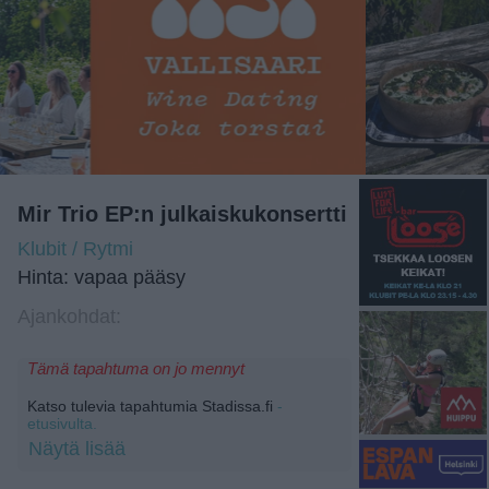
Mir Trio EP:n julkaiskukonsertti
Klubit / Rytmi
Hinta: vapaa pääsy
Ajankohdat:
Tämä tapahtuma on jo mennyt
Katso tulevia tapahtumia Stadissa.fi
-
etusivulta.
Näytä lisää