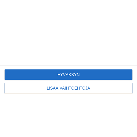
Konepajan näyttämö toi
kiinnostavia toimijoita
Vallilaan
Lue lisää
Suosittu esitys tekee
joukkuevoimistelun
kääntöpuolia näkyväksi
Lue lisää
HYVÄKSYN
LISÄÄ VAIHTOEHTOJA
Yrjönkadun uimahalli
avautui pitkän
odotuksen jälkeen
Lue lisää