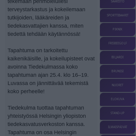
tekemään pehmolelullesi
SAARISTO
terveystarkastus ja kokeilemaan
SPORTTIBAARIT
tutkijoiden, lääkäreiden ja
tiedekasvattajien kanssa, miten
PIKNIK
tiedettä tehdään käytännössä!
FRISBEEGOLF
Tapahtuma on tarkoitettu
BILJARDI
kaikenikäisille, ja kokeilupisteet ovat
avoinna Tiedekulmassa koko
BRUNSSI
tapahtuman ajan 25.4. klo 16–19.
Luvassa on jännittävää tekemistä
NUORET
koko perheelle!
ELOKUVA
Tiedekulma tuottaa tapahtuman
STAND-UP
yhteistyössä Helsingin yliopiston
tiedekasvatusverkoston kanssa.
ILMAISPÄIVÄT
Tapahtuma on osa Helsingin