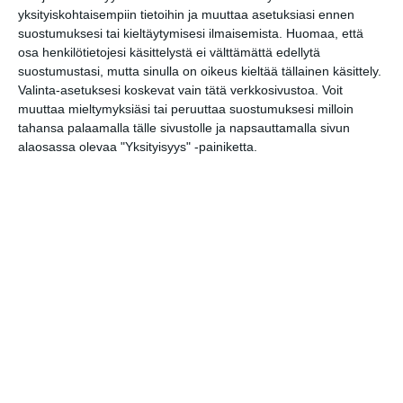
yksityiskohtaisempiin tietoihin ja muuttaa asetuksiasi ennen
Arboretum-opastus
suostumuksesi tai kieltäytymisesi ilmaisemista.
Huomaa, että
pe 14.8.2026 klo 12:30
osa henkilötietojesi käsittelystä ei välttämättä edellytä
suostumustasi, mutta sinulla on oikeus kieltää tällainen käsittely.
Valinta-asetuksesi koskevat vain tätä verkkosivustoa. Voit
Puutarhan parhaat palat -
muuttaa mieltymyksiäsi tai peruuttaa suostumuksesi milloin
opastus
tahansa palaamalla tälle sivustolle ja napsauttamalla sivun
la 15.8.2026 klo 11:30
alaosassa olevaa "Yksityisyys" -painiketta.
Lapinlahden Lähteen
puistokirppikset kesällä
2026
su 16.8.2026 klo 11:00
Rivitanssin ilmainen kokeilukerta ja
alkeiskurssi
ma 17.8.2026 klo 18:00
Helsingin juhlaviikot 2026
ti 18.8.2026 klo 10:00