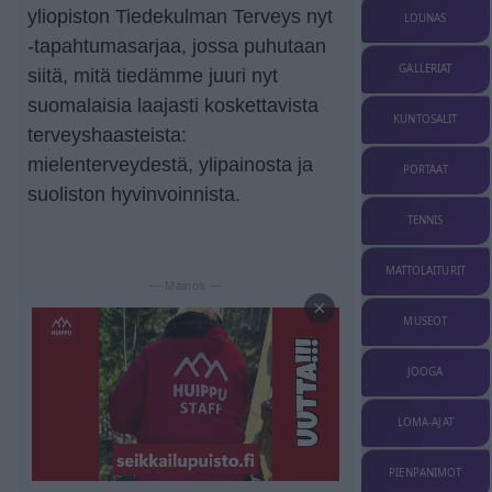
yliopiston Tiedekulman Terveys nyt
LOUNAS
-tapahtumasarjaa, jossa puhutaan
GALLERIAT
siitä, mitä tiedämme juuri nyt
suomalaisia laajasti koskettavista
KUNTOSALIT
terveyshaasteista:
mielenterveydestä, ylipainosta ja
PORTAAT
suoliston hyvinvoinnista.
TENNIS
MATTOLAITURIT
— Mainos —
×
MUSEOT
JOOGA
LOMA-AJAT
PIENPANIMOT