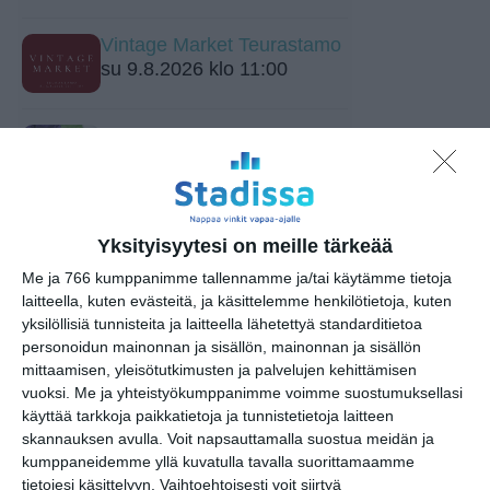
Vintage Market Teurastamo
su 9.8.2026 klo 11:00
Skatan kotieläinpihavierailut
ma 10.8.2026 klo 15:30
Neulekävely Seurasaaressa
Yksityisyytesi on meille tärkeää
ti 11.8.2026 klo 14:00
Me ja 766 kumppanimme tallennamme ja/tai käytämme tietoja
laitteella, kuten evästeitä, ja käsittelemme henkilötietoja, kuten
Katrinebergin
yksilöllisiä tunnisteita ja laitteella lähetettyä standarditietoa
kotieläinpihavierailut
personoidun mainonnan ja sisällön, mainonnan ja sisällön
ke 12.8.2026 klo 15:30
mittaamisen, yleisötutkimusten ja palvelujen kehittämisen
vuoksi.
Me ja yhteistyökumppanimme voimme suostumuksellasi
käyttää tarkkoja paikkatietoja ja tunnistetietoja laitteen
Kympillä Heurekaan torstai-
skannauksen avulla. Voit napsauttamalla suostua meidän ja
iltaisin
kumppaneidemme yllä kuvatulla tavalla suorittamaamme
to 13.8.2026 klo 15:00
tietojesi käsittelyyn. Vaihtoehtoisesti voit siirtyä