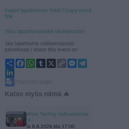
Kopioi tapahtuman linkki / Copy event
link
Tilaa tapahtumavinkit sähköpostiisi
Jaa tapahtuma valitsemassasi
palvelussa / share this event on:
Share
Facebook
WhatsApp
Tumblr
X
Copy
Messenger
Telegram
Link
LinkedIn
Google
(Translate page)
Translate
Katso myös nämä 🔥
Wine Tasting Vallisaaressa
🍷
la 8.8.2026 klo 17:00