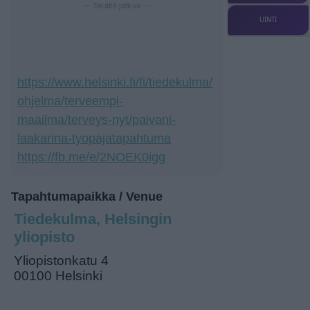
— Sisältö jatkuu —
UINTI
https://www.helsinki.fi/fi/tiedekulma/
ohjelma/terveempi-
maailma/terveys-nyt/paivani-
laakarina-tyopajatapahtuma
https://fb.me/e/2NOEK0igg
Tapahtumapaikka / Venue
Tiedekulma, Helsingin
yliopisto
Yliopistonkatu 4
00100 Helsinki