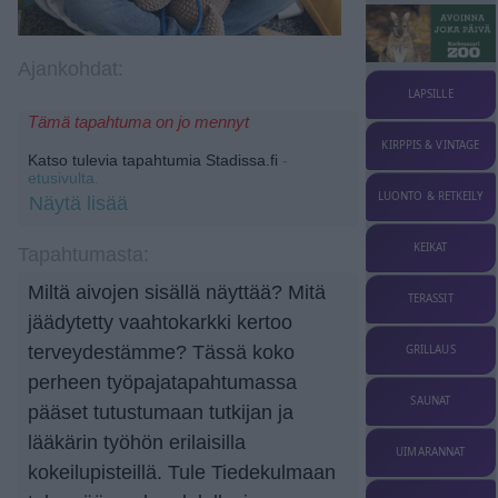
Ajankohdat:
LAPSILLE
Tämä tapahtuma on jo mennyt
KIRPPIS & VINTAGE
Katso tulevia tapahtumia Stadissa.fi
-
etusivulta.
LUONTO & RETKEILY
Näytä lisää
KEIKAT
Tapahtumasta:
Miltä aivojen sisällä näyttää? Mitä
TERASSIT
jäädytetty vaahtokarkki kertoo
terveydestämme? Tässä koko
GRILLAUS
perheen työpajatapahtumassa
SAUNAT
pääset tutustumaan tutkijan ja
lääkärin työhön erilaisilla
UIMARANNAT
kokeilupisteillä. Tule Tiedekulmaan