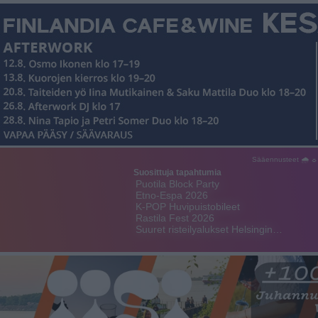
Sääennusteet 🌧 ☼
Suosittuja tapahtumia
Puotila Block Party
Etno-Espa 2026
K-POP Huvipuistobileet
Rastila Fest 2026
Suuret risteilyalukset Helsingin…