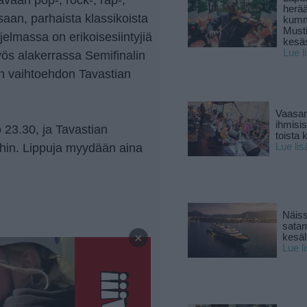
herä
saan, parhaista klassikoista
kumm
Must
ohjelmassa on erikoisesiintyjiä
kesä
Lue l
yös alakerrassa Semifinalin
an vaihtoehdon Tavastian
Vaasan
ihmisi
 23.30, ja Tavastian
toista 
ihin. Lippuja myydään aina
Lue lis
Näiss
—
sata
×
kesäll
Lue l