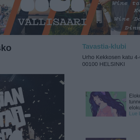
sko
Tavastia-klubi
Urho Kekkosen katu 4-
00100 HELSINKI
Elok
tunne
elok
Lue 