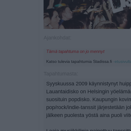
Ajankohdat:
Tämä tapahtuma on jo mennyt
Katso tulevia tapahtumia Stadissa.fi
-etusivult
Tapahtumasta:
Syyskuussa 2009 käynnistynyt huipp
Lauantaidisko on Helsingin yöelämän
suosituin popdisko. Kaupungin kovi
pop/rock/indie-tanssit järjestetään j
jälkeen puolesta yöstä aina puoli vii
Laaja musiikkilinja painottuu tanssitt