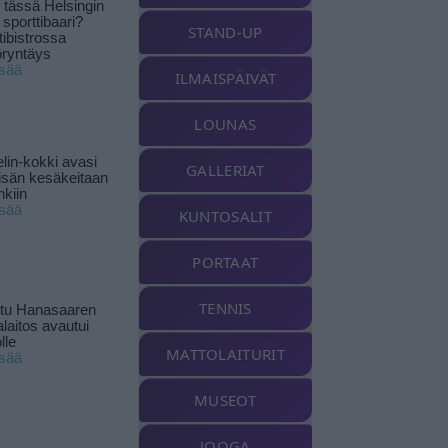
tässä Helsingin
 sporttibaari?
STAND-UP
tibistrossa
öryntäys
isää
ILMAISPÄIVÄT
LOUNAS
lin-kokki avasi
GALLERIAT
yisän kesäkeitaan
nkiin
isää
KUNTOSALIT
PORTAAT
TENNIS
ttu Hanasaaren
laitos avautui
lle
MATTOLAITURIT
isää
MUSEOT
JOOGA