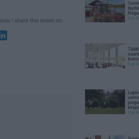
Sunnu
täytt
Rega
Lue l
ssa / share this event on:
enger
elegram
LinkedIn
Täält
saari
live
Lue l
Lapin
vehre
jooga
kirpp
Lue l
Suosi