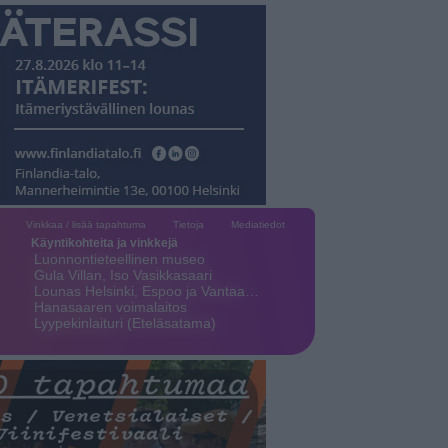
Vinkkaa / lisää tapahtuma
Tietoja
Mediatiedot
Käyntikohteita ja vinkkejä
Luonnontieteellinen museo
Gula Villan, Iso Vasikkasaari
Lounas Helsinki, Espoo ja Vantaa…
Hanasaaren voimalaitos
Lyypekinlaituri (Eteläsatama)