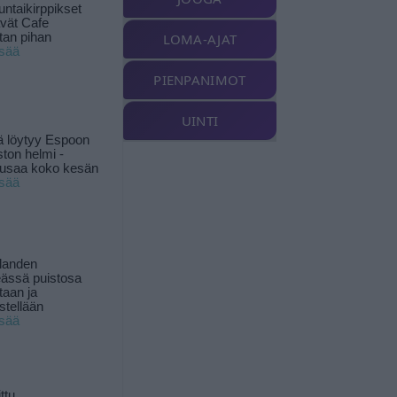
ntaikirppikset
ävät Cafe
tan pihan
LOMA-AJAT
isää
PIENPANIMOT
UINTI
ä löytyy Espoon
ston helmi -
musaa koko kesän
isää
landen
ässä puistosa
taan ja
istellään
isää
ttu