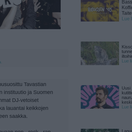
Basso
Koff
Tait
Lue 
Kisso
tunn
iltoihi
Lue l
a.
usuosittu Tavastian
Uusi 
 instituutio ja Suomen
kutitt
naur
mmat DJ-vetoiset
keski
Lue l
oka lauantai keikkojen
teen saakka.
avaan pop-, rock-, rap-,
Lapu