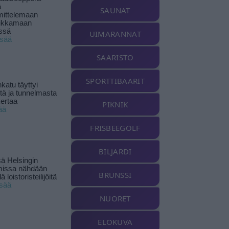
ä
SAUNAT
ittelemaan
ikkamaan
ssä
UIMARANNAT
isää
SAARISTO
SPORTTIBAARIT
katu täyttyi
stä ja tunnelmasta
kertaa
PIKNIK
ää
FRISBEEGOLF
BILJARDI
ä Helsingin
missa nähdään
BRUNSSI
ä loistoristeilijöitä
isää
NUORET
ELOKUVA