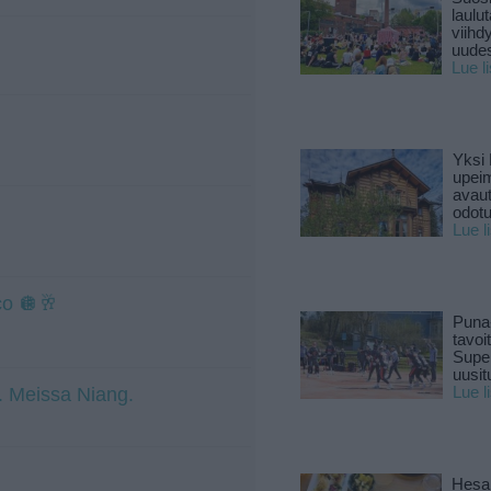
laulu
viihd
uude
Lue l
Yksi 
upeim
avaut
odotu
Lue l
co 🪩🥂
Puna
tavoi
Supe
uusitu
t. Meissa Niang.
Lue l
Hesar