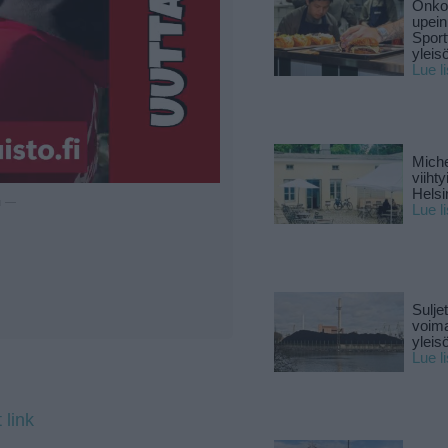
Onko 
upein
Sport
yleis
Lue l
Miche
viiht
Helsi
u —
Lue l
Sulje
voima
yleisö
Lue l
 link