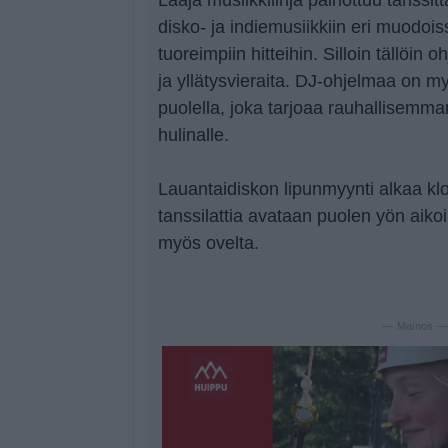
disko- ja indiemusiikkiin eri muodois
tuoreimpiin hitteihin. Silloin tällöin 
ja yllätysvieraita. DJ-ohjelmaa on m
puolella, joka tarjoaa rauhallisemm
hulinalle.
Lauantaidiskon lipunmyynti alkaa klo
tanssilattia avataan puolen yön aiko
myös ovelta.
— Mainos 