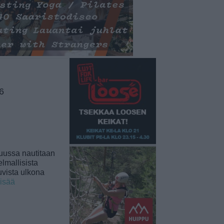
6
uussa nautitaan
lmallisista
uvista ulkona
lisää