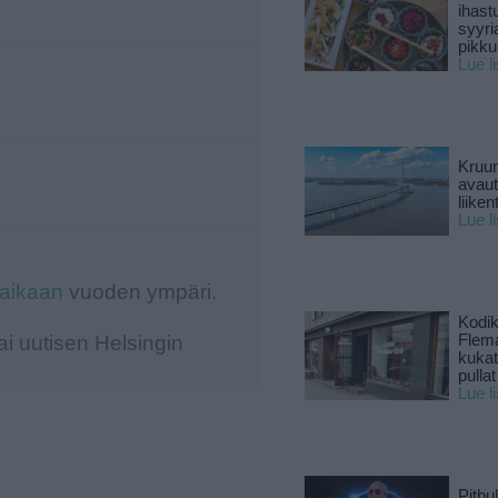
ihast
syyri
pikku
Lue l
Kruun
avaut
liike
Lue l
-aikaan
vuoden ympäri.
Kodik
i uutisen Helsingin
Flema
kukat 
pullat
Lue l
Pitbul