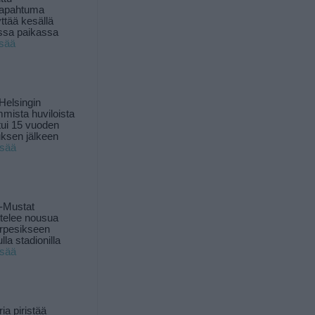
tapahtuma
yttää kesällä
ssa paikassa
isää
Helsingin
mista huviloista
ui 15 vuoden
ksen jälkeen
isää
-Mustat
ttelee nousua
rpesikseen
lla stadionilla
isää
ia piristää