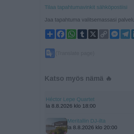
Tilaa tapahtumavinkit sähköpostiisi
Jaa tapahtuma valitsemassasi palvelu
Share
Facebook
WhatsApp
Tumblr
X
Copy
Mess
T
Link
Google
(Translate page)
Translate
Katso myös nämä 🔥
Héctor Lepe Quartet
la 8.8.2026 klo 18:00
Meritallin DJ-ilta
la 8.8.2026 klo 20:00