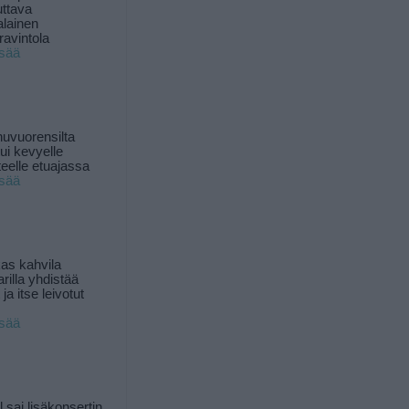
uttava
alainen
ravintola
isää
uvuorensilta
ui kevyelle
nteelle etuajassa
isää
as kahvila
rilla yhdistää
ja itse leivotut
isää
l sai lisäkonsertin