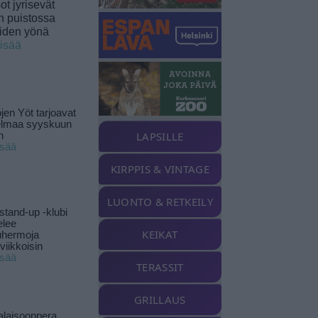
t jyrisevät
in puistossa
eiden yönä
lisää
jen Yöt tarjoavat
elmaa syyskuun
LAPSILLE
n
isää
KIRPPIS & VINTAGE
LUONTO & RETKEILY
stand-up -klubi
elee
KEIKAT
uhermoja
viikkoisin
isää
TERASSIT
GRILLAUS
alaisooppera