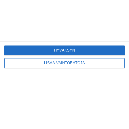
Tämän leipomo-
kahvilan
karjalanpiirakoilla on
EU-sertifikaatti
Lue lisää
Konepajan näyttämö toi
HYVÄKSYN
kiinnostavia toimijoita
Vallilaan
Lue lisää
LISÄÄ VAIHTOEHTOJA
Suosittu esitys tekee
joukkuevoimistelun
kääntöpuolia näkyväksi
Lue lisää