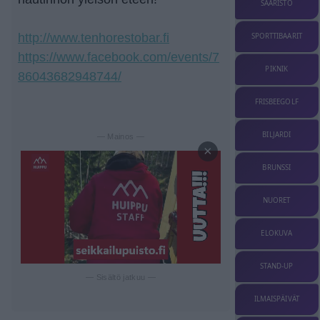
SAARISTO
http://www.tenhorestobar.fi
SPORTTIBAARIT
https://www.facebook.com/events/7
PIKNIK
86043682948744/
FRISBEEGOLF
BILJARDI
— Mainos —
×
BRUNSSI
NUORET
ELOKUVA
STAND-UP
— Sisältö jatkuu —
ILMAISPÄIVÄT