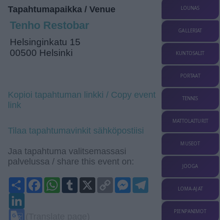
Tapahtumapaikka / Venue
LOUNAS
Tenho Restobar
GALLERIAT
Helsinginkatu 15
00500 Helsinki
KUNTOSALIT
PORTAAT
Kopioi tapahtuman linkki / Copy event
TENNIS
link
MATTOLAITURIT
Tilaa tapahtumavinkit sähköpostiisi
MUSEOT
Jaa tapahtuma valitsemassasi
palvelussa / share this event on:
JOOGA
Share
Facebook
WhatsApp
Tumblr
X
Copy
Messenger
Telegram
Link
LOMA-AJAT
LinkedIn
Google
PIENPANIMOT
(Translate page)