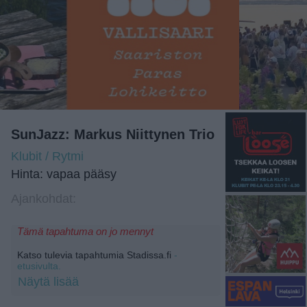
SunJazz: Markus Niittynen Trio
Klubit / Rytmi
Hinta: vapaa pääsy
Ajankohdat:
Tämä tapahtuma on jo mennyt
Katso tulevia tapahtumia Stadissa.fi
-
etusivulta.
Näytä lisää