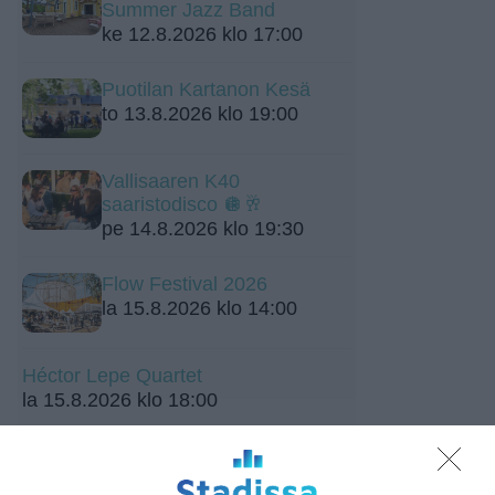
Summer Jazz Band
ke 12.8.2026 klo 17:00
Puotilan Kartanon Kesä
to 13.8.2026 klo 19:00
Vallisaaren K40
saaristodisco 🪩🥂
pe 14.8.2026 klo 19:30
Flow Festival 2026
la 15.8.2026 klo 14:00
Héctor Lepe Quartet
la 15.8.2026 klo 18:00
Grotesk Terrace Clubs
la 15.8.2026 klo 20:00