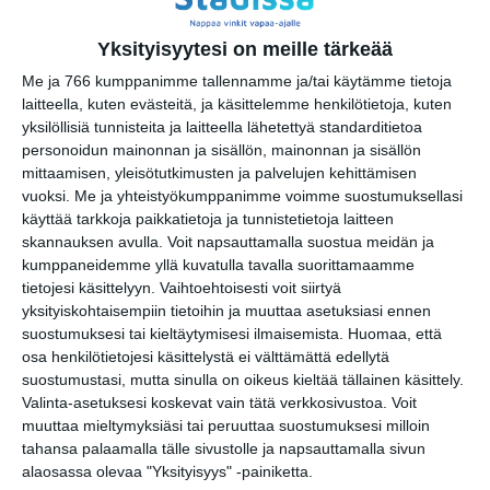
Yksityisyytesi on meille tärkeää
Me ja 766 kumppanimme tallennamme ja/tai käytämme tietoja
laitteella, kuten evästeitä, ja käsittelemme henkilötietoja, kuten
yksilöllisiä tunnisteita ja laitteella lähetettyä standarditietoa
personoidun mainonnan ja sisällön, mainonnan ja sisällön
mittaamisen, yleisötutkimusten ja palvelujen kehittämisen
vuoksi.
Me ja yhteistyökumppanimme voimme suostumuksellasi
Kissojen Yöt tarjoavat
käyttää tarkkoja paikkatietoja ja tunnistetietoja laitteen
tunnelmaa syyskuun
skannauksen avulla. Voit napsauttamalla suostua meidän ja
iltoihin
Lue lisää
kumppaneidemme yllä kuvatulla tavalla suorittamaamme
tietojesi käsittelyyn. Vaihtoehtoisesti voit siirtyä
yksityiskohtaisempiin tietoihin ja muuttaa asetuksiasi ennen
suostumuksesi tai kieltäytymisesi ilmaisemista.
Huomaa, että
osa henkilötietojesi käsittelystä ei välttämättä edellytä
Uusi stand-up -klubi
suostumustasi, mutta sinulla on oikeus kieltää tällainen käsittely.
kutittelee nauruhermoja
Valinta-asetuksesi koskevat vain tätä verkkosivustoa. Voit
keskiviikkoisin
Lue lisää
muuttaa mieltymyksiäsi tai peruuttaa suostumuksesi milloin
tahansa palaamalla tälle sivustolle ja napsauttamalla sivun
alaosassa olevaa "Yksityisyys" -painiketta.