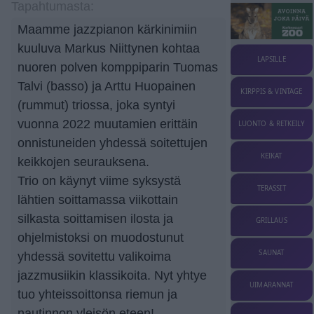
Tapahtumasta:
Maamme jazzpianon kärkinimiin
kuuluva Markus Niittynen kohtaa
LAPSILLE
nuoren polven komppiparin Tuomas
Talvi (basso) ja Arttu Huopainen
KIRPPIS & VINTAGE
(rummut) triossa, joka syntyi
vuonna 2022 muutamien erittäin
LUONTO & RETKEILY
onnistuneiden yhdessä soitettujen
KEIKAT
keikkojen seurauksena.
Trio on käynyt viime syksystä
TERASSIT
lähtien soittamassa viikottain
silkasta soittamisen ilosta ja
GRILLAUS
ohjelmistoksi on muodostunut
SAUNAT
yhdessä sovitettu valikoima
jazzmusiikin klassikoita. Nyt yhtye
UIMARANNAT
tuo yhteissoittonsa riemun ja
nautinnon yleisön eteen!